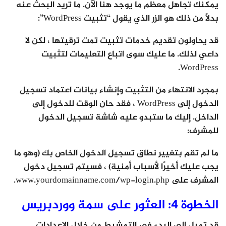
يمكنك تجاهل معظم ما يوجد هنا الآن. ما تريد البحث عنه
بدلاً من ذلك هو الزر الذي يقول “تثبيت WordPress”:
قد يحاولون تقديم خدمات تثبيت تمت ترقيتها ، لكن لا
داعي لذلك. ما عليك سوى اتباع التعليمات لتثبيت
WordPress.
بمجرد الانتهاء من التثبيت وإنشاء بيانات اعتماد تسجيل
الدخول إلى WordPress ، فقد حان الوقت للدخول إلى
الداخل. إليك ما ستبدو عليه شاشة تسجيل الدخول
للمشرف:
ما لم تقم بتغيير نطاق تسجيل الدخول الخاص بك (وهو ما
يجب عليك أخيرًا لأسباب أمنية) ، فسيتم تسجيل دخول
المشرف على www.yourdomainname.com/wp-login.php.
الخطوة 4: العثور على سمة ووردبريس
قد تميل إلى البدء في التمشيط من خلال الإعدادات