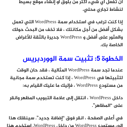
أن تفعل أي شيء أكثر من بلوق أو إنشاء موقع بسيط
لنشاط تجاري محلي.
إذا كنت ترغب في استخدام سمة WordPress التي تعمل
بشكل أفضل من أجل مكانتك ، فلا تخف من البحث حولك
والعثور على أفضل و WordPress جديرة بالثقة للأغراض
الخاصة بك.
الخطوة 5: تثبيت سمة الووردبريس
عندما تجد سمة WordPress المثالية ، فقد حان الوقت
لتثبيتها في WordPress ، إذا كنت تستخدم سمة مجانية
من مستودع WordPress ، فإليك ما عليك القيام به:
داخل WordPress ، انتقل إلى علامة التبويب المظهر وانقر
على “المظاهر”.
في أعلى الصفحة ، انقر فوق “إضافة جديد”. سينقلك هذا
إلى مستودع WordPress من داخل WordPress. استخدم هذا