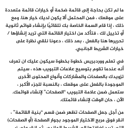
ما لم تكن بحاجة إلى قائمة ضخمة أو خيارات قائمة متعددة
على موقعك ، فمن المحتمل ألا يكون لديك خيار هنا. ومع
ذلك ، إذا قام السمة الخاصة بك تلقائيًا بإنشاء قوائم ثانوية
أو تذييل لك ، فتأكد من اختيار القائمة التي تريد إنشاؤها /
تحريرها هنا بالفعل ، بعد ذلك ، دعونا نلقي نظرة على
خيارات الشريط الجانبي.
في تعلم ووردبريس خطوة بخطوة سيكون عليك ان تعرف
أنه عندما تقوم بتوسيع علامات التبويب هذه ، سيتم
تزويدك بالصفحات والمشاركات وأنواع المحتوى الأخرى
الموجودة بالفعل على موقعك ، بالنسبة للجزء الأكبر ،
ستعمل ضمن علامة التبويب “الصفحات” لإنشاء قوائمك.
الآن ، حان الوقت لإنشاء قائمتك.
من أجل جعل الصفحات تظهر ضمن قسم “بنية القائمة” ،
انقر فوق مربع الاختيار الموجود بجوار الصفحة (أو الصفحات)