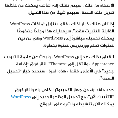
الانتهاء من ذلك ، سيتم نقلك إلى شاشة يمكنك من خلالها
تنزيل ملف السمة. سيبدو شيئا من هذا القبيل:
إذا كان هناك خيار لذلك ، فقم بتنزيل “ملفات WordPress
القابلة للتثبيت فقط”. سيعطيك هذا مجلدًا مضغوطًا
يمكنك تحميله مباشرةً إلى WordPress وهي من بين
خطوات تعلم ووردبريس خطوة بخطوة.
للقيام بذلك ، عد إلى WordPress ، وابحث عن علامة التبويب
Appearance ، وانتقل إلى “Themes”. انقر فوق “إضافة
جديد” في الأعلى. فقط ، هذه المرة ، ستحدد خيار “تحميل
السمة”.
حدد ملف zip من جهاز الكمبيوتر الخاص بك وانقر فوق
“التثبيت الآن”. مع تحميل المظهر الجديد إلى
WordPress
،
يمكنك الآن تنشيطه ونشره على الموقع.