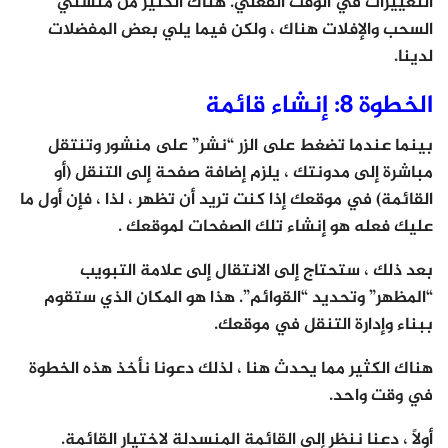
التغييرات في الوقت الفعلي. هناك الكثير من منشئي
السحب والإفلات هناك ، ولكن فيما يلي بعض المفضلات
لدينا.
الخطوة 8: إنشاء قائمة
بينما عندما تضغط على الزر “نشر” على منشور وتنتقل
مباشرة إلى مدونتك ، يلزم إضافة صفحة إلى التنقل (أو
القائمة) في موقعك إذا كنت تريد أن تظهر ، لذا ، فإن أول ما
عليك فعله هو إنشاء تلك الصفحات لموقعك .
بعد ذلك ، ستحتاج إلى الانتقال إلى علامة التبويب
“المظهر” وتحديد “القوائم”. هذا هو المكان الذي ستقوم
ببناء وإدارة التنقل في موقعك.
هناك الكثير مما يحدث هنا ، لذلك دعونا نأخذ هذه الخطوة
في وقت واحد.
أولاً ، دعنا ننظر إلى القائمة المنسدلة لاختيار القائمة.