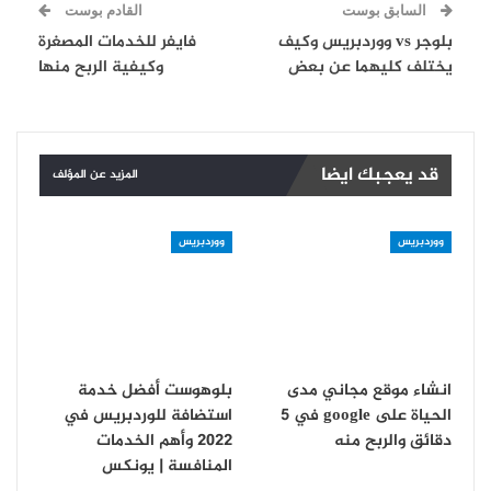
السابق بوست
القادم بوست
بلوجر vs ووردبريس وكيف
فايفر للخدمات المصغرة
يختلف كليهما عن بعض
وكيفية الربح منها
قد يعجبك ايضا
المزيد عن المؤلف
ووردبريس
ووردبريس
انشاء موقع مجاني مدى
بلوهوست أفضل خدمة
الحياة على google في 5
استضافة للوردبريس في
دقائق والربح منه
2022 وأهم الخدمات
المنافسة | يونكس