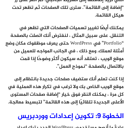
التي تريد إضافتها إلى الشريط الجانبي. ثم انقر على زر
“إضافة إلى القائمة”. سترى تلك الصفحات ثم تظهر تحت
هيكل القائمة.
يمكنك أيضًا تغيير تسميات الصفحات التي تظهر في
التنقل. على سبيل المثال ، لنفترض أنك اتصلت بالصفحة
“Portfolio” في WordPress حتى يعرف موظفوك مكان وضع
أمثلة لعملك. ومع ذلك ، في الجانب المواجه للعميل من
موقع الويب ، تعتقد أنه سيكون أكثر وضوحًا إذا قمت
بالاتصال بالصفحة “نموذج العمل”.
إذا كنت تعلم أنك ستضيف صفحات جديدة بانتظام إلى
موقع الويب الخاص بك ولا ترغب في تكرار هذه العملية في
كل مرة ، يمكنك النقر فوق خيار “إضافة صفحات المستوى
الأعلى الجديدة تلقائيًا إلى هذه القائمة” لتبسيط معالجة.
الخطوة 9: تكوين إعدادات ووردبريس
عادةً ما أنصح مستخدمي WordPress الجدد بترك إعداد