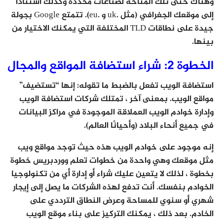
وهناك حتى تلك المتاحة لصناعات محددة وكذلك استنادًا
إلى موقعك الجغرافي (مثل .uk و .eu). تتمتع Google بجولة
جيدة على نطاقات TLD المختلفة التي يمكنك الاختيار من
بينها.
الخطوة 2: شراء استضافة المواقع والمجال
استضافة الويب تفعل بالضبط ما تقوله: إنها “تستضيف”
مواقع الويب. بمعنى آخر ، تمتلك شركات استضافة الويب
وإدارة خوادم الويب العملاقة الموجودة في مراكز البيانات
في جميع أنحاء البلاد (وأحيانًا العالم).
إنه موجود على خوادم الويب هذه حيث توجد مواقع ويب
مثل موقعك وهي واحدة من خطوات تعلم ووردبريس خطوة
بخطوة ، لذلك لا يتعين عليك شراء أو إدارة أي من تكنولوجيا
الخوادم بنفسك. أنت تدفع لهذه الشركات ما يصل إلى إيجار
شهري أو سنوي للمساحة وعرض النطاق الترددي على
الخادم. بعد ذلك ، يمكنك التركيز على بناء موقع الويب