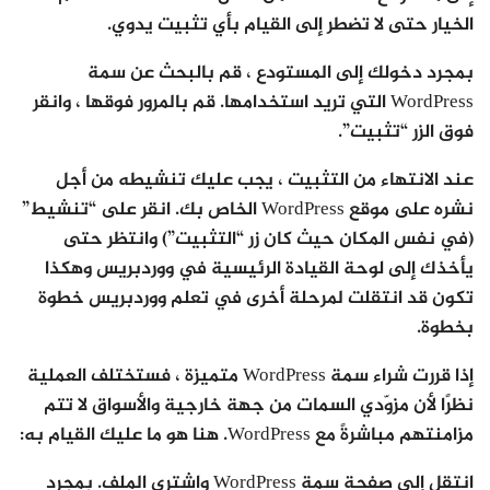
الخيار حتى لا تضطر إلى القيام بأي تثبيت يدوي.
بمجرد دخولك إلى المستودع ، قم بالبحث عن سمة
WordPress التي تريد استخدامها. قم بالمرور فوقها ، وانقر
فوق الزر “تثبيت”.
عند الانتهاء من التثبيت ، يجب عليك تنشيطه من أجل
نشره على موقع WordPress الخاص بك. انقر على “تنشيط”
(في نفس المكان حيث كان زر “التثبيت”) وانتظر حتى
يأخذك إلى لوحة القيادة الرئيسية في ووردبريس وهكذا
تكون قد انتقلت لمرحلة أخرى في تعلم ووردبريس خطوة
بخطوة.
إذا قررت شراء سمة WordPress متميزة ، فستختلف العملية
نظرًا لأن مزوّدي السمات من جهة خارجية والأسواق لا تتم
مزامنتهم مباشرةً مع WordPress. هنا هو ما عليك القيام به:
انتقل إلى صفحة سمة WordPress واشتري الملف. بمجرد