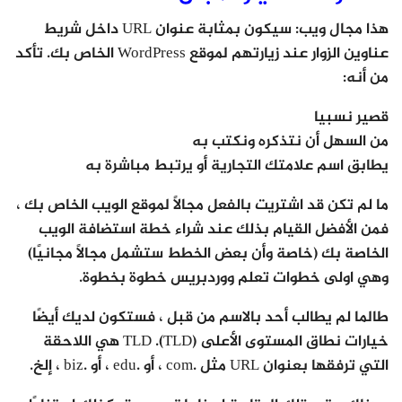
هذا مجال ويب: سيكون بمثابة عنوان URL داخل شريط
عناوين الزوار عند زيارتهم لموقع WordPress الخاص بك. تأكد
من أنه:
قصير نسبيا
من السهل أن نتذكره ونكتب به
يطابق اسم علامتك التجارية أو يرتبط مباشرة به
ما لم تكن قد اشتريت بالفعل مجالًا لموقع الويب الخاص بك ،
فمن الأفضل القيام بذلك عند شراء خطة استضافة الويب
الخاصة بك (خاصة وأن بعض الخطط ستشمل مجالًا مجانيًا)
وهي اولى خطوات تعلم ووردبريس خطوة بخطوة.
طالما لم يطالب أحد بالاسم من قبل ، فستكون لديك أيضًا
خيارات نطاق المستوى الأعلى (TLD). TLD هي اللاحقة
التي ترفقها بعنوان URL مثل .com ، أو .edu ، أو .biz ، إلخ.