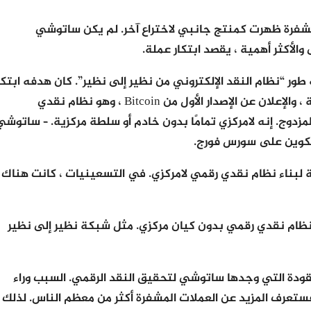
المشفرة ظهرت كمنتج جانبي لاختراع آخر. لم يكن ساتوشي
والأكثر أهمية ، يقصد ابتكار عملة.
خر عام 2008 ، قال ساتوشي إنه طور “نظام النقد الإلكتروني من نظير إلى نظير”. كان هدفه ابتكا
شيء ما ؛ فشل كثير من الناس في إنشاء قبل النقدية الرقمية ، والإعلان عن الإصدار الأول من Bitcoin ، وهو نظام نقدي
زدوج. إنه لامركزي تمامًا بدون خادم أو سلطة مركزية. – ساتوشي
ة لبناء نظام نقدي رقمي لامركزي. في التسعينيات ، كانت هناك
 نظام نقدي رقمي بدون كيان مركزي. مثل شبكة نظير إلى نظير
لمفقودة التي وجدها ساتوشي لتحقيق النقد الرقمي. السبب وراء
تعرف المزيد عن العملات المشفرة أكثر من معظم الناس. لذلك ،