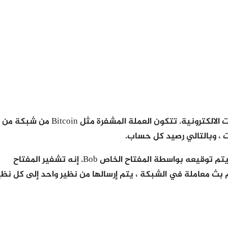
دعونا نلقي نظرة على الآلية التي تحكم قواعد بيانات العملات الالكترونية. تتكون العملة المشفرة مثل Bitcoin من شبكة من
ات ، وبالتالي رصيد كل حساب.
المعاملة هي ملف يقول: “Bob يعطي X Bitcoin إلى Alice” ويتم توقيعه بواسطة المفتاح الخاص Bob. إنه تشفير المفتاح
م بث معاملة في الشبكة ، يتم إرسالها من نظير واحد إلى كل نظي