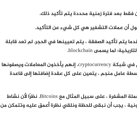
 فقط بعد فترة زمنية محددة يتم تأكيد ذلك.
قول أن عملات التشفير هي كل شيء عن التأكيد.
دما يتم تأكيد الصفقة ، يتم تعيينها في الحجر. لم تعد قابلة
: لما يسمى blockchain.
عمال المناجم فقط يمكن تأكيد المعاملات. هذا هو وظيفتهم في شبكة cryptocurrency. إنهم يأخذون المعاملات ويصفونها
اسطة عامل منجم ، يتعين على كل عقدة إضافتها إلى قاعدة
للحصول على هذه المهمة ، يتم مكافأة عمال المناجم برمز العملة المشفرة ، على سبيل المثال مع Bitcoins. نظرًا لأن نشاط
ترونية ، يجب أن نبقى للحظة ونلقي نظرة أعمق عليه وتتمكن من