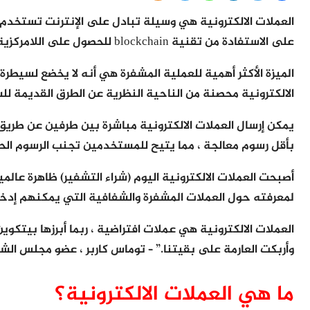
العملات الالكترونية هي وسيلة تبادل على الإنترنت تستخدم دا
على الاستفادة من تقنية blockchain للحصول على اللامركزية والشفافية والثبات.
الميزة الأكثر أهمية للعملية المشفرة هي أنه لا يخضع لسيطرة
الالكترونية محصنة من الناحية النظرية عن الطرق القديمة ل
يمكن إرسال العملات الالكترونية مباشرة بين طرفين عن طريق 
بأقل رسوم معالجة ، مما يتيح للمستخدمين تجنب الرسوم الحا
أصبحت العملات الالكترونية اليوم (شراء التشفير) ظاهرة عال
لمعرفته حول العملات المشفرة والشفافية التي يمكنهم إدخال
العملات الالكترونية هي عملات افتراضية ، ربما أبرزها بيتكو
وأربكت العارمة على بقيتنا.” – توماس كاربر ، عضو مجلس الش
ما هي العملات الالكترونية؟