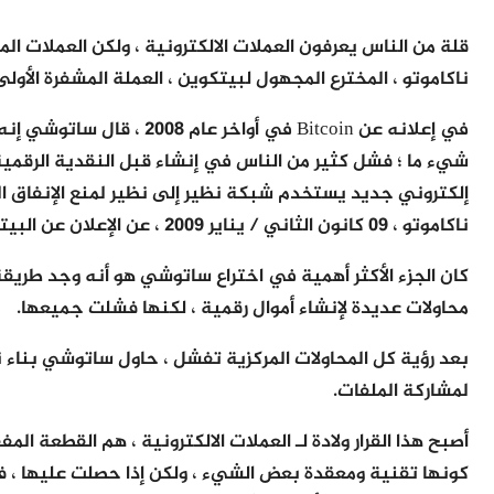
قلة من الناس يعرفون العملات الالكترونية ، ولكن العملات 
ناكاموتو ، المخترع المجهول لبيتكوين ، العملة المشفرة الأولى 
في إعلانه عن Bitcoin في أوا
إلكتروني جديد يستخدم شبكة نظير إلى نظير لمنع الإنفاق الم
ناكاموتو ، 09 كانون الثاني / يناير 2009 ، عن الإعلان عن البيتكوين على سورس فورج.
كان الجزء الأكثر أهمية في اختراع ساتوشي هو أنه وجد طريق
محاولات عديدة لإنشاء أموال رقمية ، لكنها فشلت جميعها.
بعد رؤية كل المحاولات المركزية تفشل ، حاول ساتوشي بناء
لمشاركة الملفات.
أصبح هذا القرار ولادة لـ العملات الالكترونية ، هم القطعة ا
كونها تقنية ومعقدة بعض الشيء ، ولكن إذا حصلت عليها ، فس