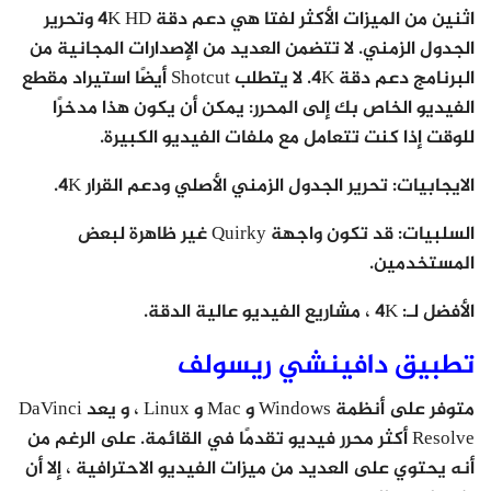
اثنين من الميزات الأكثر لفتا هي دعم دقة 4K HD وتحرير
الجدول الزمني. لا تتضمن العديد من الإصدارات المجانية من
البرنامج دعم دقة 4K. لا يتطلب Shotcut أيضًا استيراد مقطع
الفيديو الخاص بك إلى المحرر: يمكن أن يكون هذا مدخرًا
للوقت إذا كنت تتعامل مع ملفات الفيديو الكبيرة.
الايجابيات: تحرير الجدول الزمني الأصلي ودعم القرار 4K.
السلبيات: قد تكون واجهة Quirky غير ظاهرة لبعض
المستخدمين.
الأفضل لـ: 4K ، مشاريع الفيديو عالية الدقة.
تطبيق دافينشي ريسولف
متوفر على أنظمة Windows و Mac و Linux ، و يعد DaVinci
Resolve أكثر محرر فيديو تقدمًا في القائمة. على الرغم من
أنه يحتوي على العديد من ميزات الفيديو الاحترافية ، إلا أن