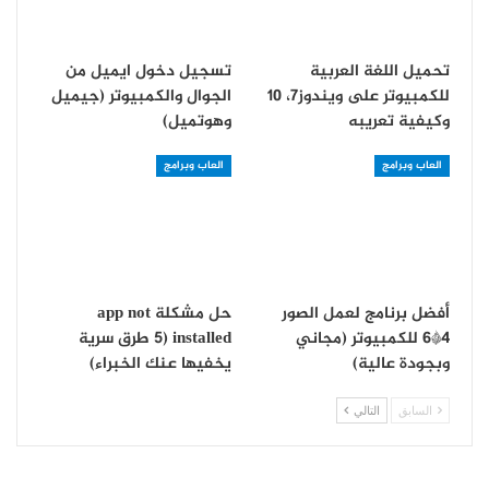
تحميل اللغة العربية
تسجيل دخول ايميل من
للكمبيوتر على ويندوز7، 10
الجوال والكمبيوتر (جيميل
وكيفية تعريبه
وهوتميل)
العاب وبرامج
العاب وبرامج
أفضل برنامج لعمل الصور
حل مشكلة app not
4*6 للكمبيوتر (مجاني
installed (5 طرق سرية
وبجودة عالية)
يخفيها عنك الخبراء)
السابق
التالي