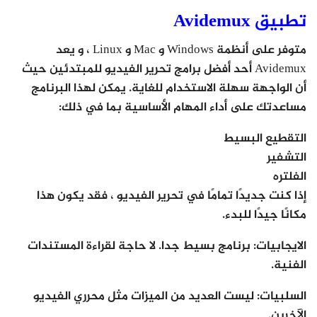
تطبيق Avidemux
متوفر على أنظمة Windows و Mac و Linux ، و يعد
Avidemux أحد أفضل برامج تحرير الفيديو للمبتدئين حيث
أن الواجهة سهلة الاستخدام للغاية. يمكن لهذا البرنامج
مساعدتك على أداء المهام الأساسية بما في ذلك:
التقطيع البسيط
التشفير
الفلتره
إذا كنت جديدًا تمامًا في تحرير الفيديو ، فقد يكون هذا
مكانًا جيدًا للبدء.
الايجابيات: برنامج بسيط جدا. لا حاجة لقراءة المستندات
الفنية.
السلبيات: ليست العديد من الميزات مثل محرري الفيديو
الآخرين.