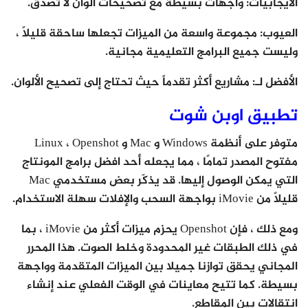
الايجابيات: واجهات بسيطة مع تصحيحات ألوان لا تصدق.
العيوب: مجموعة واسعة من الميزات تجعلها ساحقة قليلاً ،
وليست جميع البرامج التعليمية مجانية.
الأفضل لـ: مشاريع أكثر تقدماً حيث تحتاج إلى تصحيح الألوان.
تطبيق اوبن شوت
متوفر على أنظمة Windows و Mac و Linux ،
Openshot
مفتوح المصدر تمامًا ، مما يجعله أحد افضل برامج المونتاج
التي يمكن الوصول إليها. قد يذكّر بعض مستخدمي Mac
قليلاً من iMovie بواجهة السحب والإفلات سهلة الاستخدام.
ومع ذلك ، فإن Openshot يحزم ميزات أكثر من iMovie ، بما
في ذلك الطبقات غير المحدودة وخلط الصوت. هذا المحرر
المجاني يحقق توازنا جميلا بين الميزات المتقدمة وواجهة
بسيطة. كما تتيح معاينات في الوقت الفعلي عند إنشاء
انتقالات بين المقاطع.