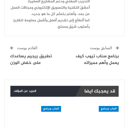
التدريب المهني ودعم المشاريع الصغيرة.
أعشقُ التقنية والتسويق الإلكتروني ومجالات العمل
عن بعد، وأهتم بتعلّم كل ما هو جديد.
كما أتطلّع إلى تقديم أفضل وأشمل معلومة للقارئ
بأسلوب شيّق وممتع.
السابق بوست
القادم بوست
برنامج سناب تيوب كيف
تطبيق ريجيم يساعدك
يعمل وأهم مميزاته
على خفض الوزن
قد يعجبك ايضا
المزيد عن المؤلف
العاب وبرامج
العاب وبرامج