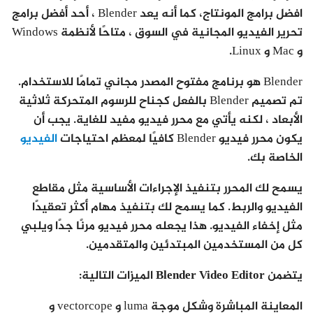
افضل برامج المونتاج، كما أنه يعد Blender ، أحد أفضل برامج
تحرير الفيديو المجانية في السوق ، متاحًا لأنظمة Windows
و Mac و Linux.
Blender هو برنامج مفتوح المصدر مجاني تمامًا للاستخدام.
تم تصميم Blender بالفعل كجناح للرسوم المتحركة ثلاثية
الأبعاد ، لكنه يأتي مع محرر فيديو مفيد للغاية. يجب أن
يكون محرر فيديو Blender كافيًا لمعظم احتياجات
الفيديو
الخاصة بك.
يسمح لك المحرر بتنفيذ الإجراءات الأساسية مثل مقاطع
الفيديو والربط. كما يسمح لك بتنفيذ مهام أكثر تعقيدًا
مثل إخفاء الفيديو. هذا يجعله محرر فيديو مرنًا جدًا ويلبي
كل من المستخدمين المبتدئين والمتقدمين.
يتضمن Blender Video Editor الميزات التالية:
المعاينة المباشرة وشكل موجة luma و vectorcope و