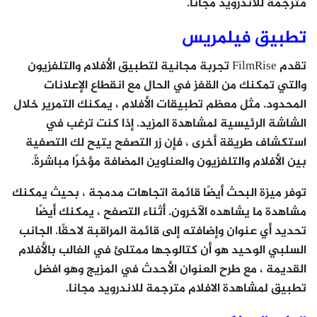
مترجمة للاندرويد مجانا.
تطبيق فيلمريس
تقدم FilmRise تجربة مجانية لتطبيق الأفلام والتلفزيون
والتي تمكنك من القفز في الحال مع انقطاع الإعلانات
المحدود. مثل معظم تطبيقات الأفلام ، يمكنك التمرير خلال
الشاشة الرئيسية لمشاهدة المزيد. إذا كنت ترغب في
استكشاف طريقة أخرى ، فإن زر التصفح يتيح لك التصفية
بين الأفلام والتلفزيون والعناوين المضافة مؤخرًا مباشرةً.
توفر ميزة البحث أيضًا قائمة اتجاهات مدمجة ، بحيث يمكنك
مشاهدة ما يشاهده الآخرون. أثناء التصفح ، يمكنك أيضًا
تحديد أي عنوان وإضافته إلى قائمة المراقبة لاحقًا. الجانب
السلبي الوحيد هو أن كتالوجها ممتلئ في الغالب بالأفلام
القديمة ، مع طرح العنوان الأحدث في المزيج وهو افضل
تطبيق لمشاهدة الافلام مترجمة للاندرويد مجانا.