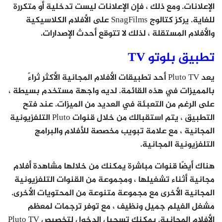
الإعلانات. ومع ذلك ، فإن الإعلانات ليست تدخلية أو متكررة
للغاية. يركز كتالوج SnagFilms على الأفلام الكلاسيكية
والأفلام المستقلة ، لذلك لا تتوقع أحدث الإصدارات.
تطبيق بلوتو TV
يعد Pluto TV أحد تطبيقات الأفلام المجانية الأكثر ثراءً
بالمميزات في هذه القائمة. لديه واجهة مستخدم بسيطة ،
على الرغم من التعبئة في العديد من الميزات. عند فتح
التطبيق ، يتم استقبالك من خلال قنوات Pluto التلفزيونية
المجانية ، مع علامة تبويب مخصصة للأفلام والبرامج
التلفزيونية المجانية.
هناك أيضًا قنوات مباشرة يمكنك من خلالها مشاهدة أفلام
مجانية أثناء تشغيلها ، ومجموعة من القنوات التلفزيونية
المجانية الأخرى مع مجموعة متنوعة من المحتويات الأخرى.
مشغل الفيلم جميل ونظيف ، مع توفر ترجمات لمعظم
الأفلام المجانية. يمكنك تسجيل الدخول لتخصيص Pluto TV