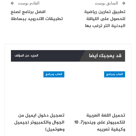
السابق بوست
القادم بوست
تطبيق تمارين رياضية
افضل برنامج لصنع
للحصول على اللياقة
تطبيقات الاندرويد ببساطة
البدنية التر ترغب بها
قد يعجبك ايضا
المزيد عن المؤلف
العاب وبرامج
العاب وبرامج
تحميل اللغة العربية
تسجيل دخول ايميل من
للكمبيوتر على ويندوز7، 10
الجوال والكمبيوتر (جيميل
وكيفية تعريبه
وهوتميل)