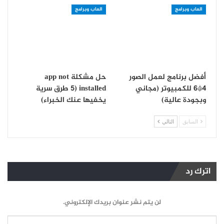
العاب وبرامج
العاب وبرامج
أفضل برنامج لعمل الصور
حل مشكلة app not
4*6 للكمبيوتر (مجاني
installed (5 طرق سرية
وبجودة عالية)
يخفيها عنك الخبراء)
السابق
التالي
اترك رد
لن يتم نشر عنوان بريدك الإلكتروني.