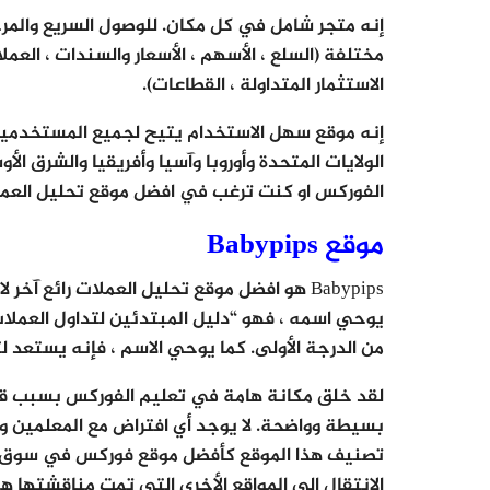
إنه متجر شامل في كل مكان. للوصول السريع والم
مختلفة (السلع ، الأسهم ، الأسعار والسندات ، العملا
الاستثمار المتداولة ، القطاعات).
إنه موقع سهل الاستخدام يتيح لجميع المستخدمين
الولايات المتحدة وأوروبا وآسيا وأفريقيا والشرق الأ
الفوركس او كنت ترغب في افضل موقع تحليل العملا
موقع Babypips
Babypips هو افضل موقع تحليل العملات رائع 
يوحي اسمه ، فهو “دليل المبتدئين لتداول العملات
من الدرجة الأولى. كما يوحي الاسم ، فإنه يستعد لتج
لقد خلق مكانة هامة في تعليم الفوركس بسبب قدر
بسيطة وواضحة. لا يوجد أي افتراض مع المعلمين وا
تصنيف هذا الموقع كأفضل موقع فوركس في سوق 
الانتقال إلى المواقع الأخرى التي تمت مناقشتها 