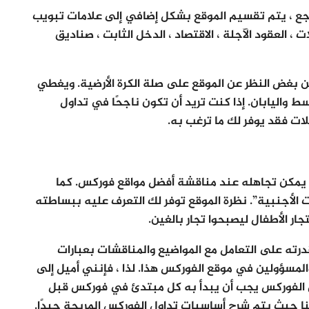
رجع ، يتم تقسيم الموقع بشكل إضافي إلى علامات تبويب
ت ، العقود الآجلة ، الاقتصاد ، الدخل الثابت ، صناديق
 بغض النظر عن الموقع على صلة الكرة الأرضية. ويغطي
وسط واليابان. إذا كنت تريد أن تكون ناجحًا في تداول
ت فقد يوفر لك ما ترغب به.
آخر لا يمكن تجاهله عند مناقشة أفضل مواقع فوركس. كما
 الأجنبية”. نظرة الموقع توفر لك التعرف عليه ببساطته
ار الأطفال ليصبحوا تجار بالغين.
ته على التعامل مع المواضيع والمناقشات بعبارات
لمسؤولين في موقع الفوركس هذا. لذا ، فإنني أميل إلى
الفوركس يجب أن يبدأ به كل مبتدئ في فوركس قبل
هنا حيث يتم شرح أساسيات تداول الفوركس المربحة جيدًا.