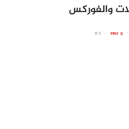
ات والفوركس
0
5٬802