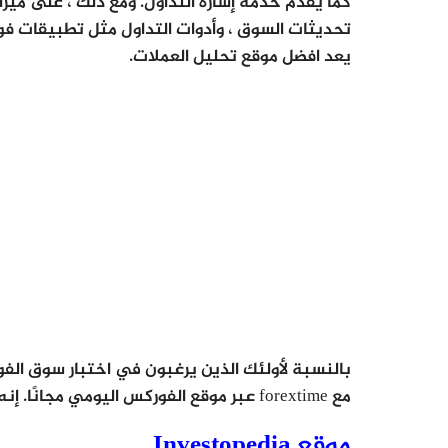
كما يقدم خدمة إشارة التداول. ومع ذلك ، على ميزا
تحديثات السوق ، وأدوات التداول مثل تطبيقات فو
يعد افضل موقع تحليل العملات.
بالنسبة لأولئك الذين يرغبون في اختبار سوق الفو
مع forextime عبر موقع الفوركس اليومي مجانًا. إنه يصنف كأحد أفضل مواقع فوركس.
موقع Investopedia