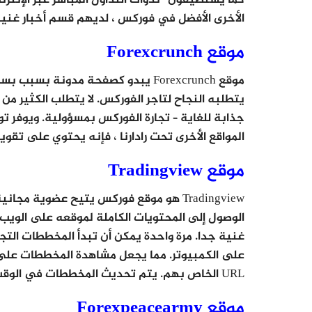
الأخرى الأفضل في فوركس ، لديهم قسم أخبار غنية
موقع Forexcrunch
موقع Forexcrunch يبدو كصفحة مدونة 
يتطلبه النجاح لتاجر الفوركس. لا يتطلب الكثير من
جذابة للغاية – تجارة الفوركس بمسؤولية. ويوفر ت
المواقع الأخرى تحت رادارنا ، فإنه يحتوي على تقو
موقع Tradingview
Tradingview هو موقع فوركس يتيح عضوية م
الوصول إلى المحتويات الكاملة لموقعه على الوي
على الكمبيوتر. مما يجعل مشاهدة المخططات على ا
URL الخاص بهم. يتم تحديث المخططات في الوقت الحقيقي.
موقع Forexpeacearmy