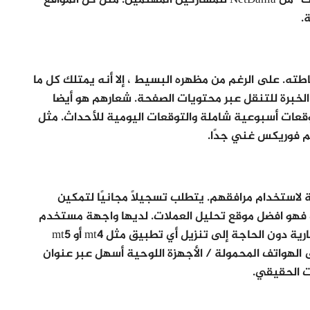
كما يستضيفون “ندوات التداول المباشر عبر الإنترنت” من NetDania للمشاركين المهتمين. مثل كل المواقع
.
بسبب بساطته. على الرغم من مظهره البسيط ، إلا أنه يمتلك كل ما
 الخبرة للتنقل عبر محتويات الصفحة. شعارهم هو أيضا
وقعات أسبوعية شاملة والتوقعات اليومية للأحداث. مثل
يم فوريكس غني جدًا.
جانية لاستخدام مرافقهم. يتطلب تسجيلًا مجانيًا لتمكين
ب فهو افضل موقع تحليل العملات. لديها واجهة مستخدم
غنية جدا. مرة واحدة يمكن أن تبدأ المخططات التجارية دون الحاجة إلى تنزيل أي تطبيق مثل mt4 أو mt5
لهواتف المحمولة / الأجهزة اللوحية أسهل عبر عنوان