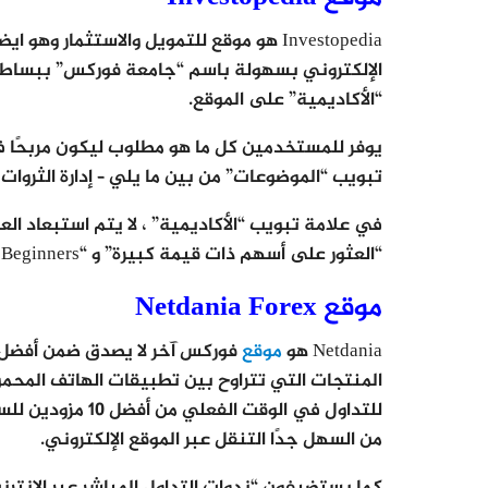
Investopedia هو موقع للتمويل والاستثمار
الإلكتروني بسهولة باسم “جامعة فوركس” ببساطة
“الأكاديمية” على الموقع.
يوفر للمستخدمين كل ما هو مطلوب ليكون مربحًا ف
تبويب “الموضوعات” من بين ما يلي – إدارة الثروات ،
في علامة تبويب “الأكاديمية” ، لا يتم استبعاد ال
“العثور على أسهم ذات قيمة كبيرة” و “Cryptocurrency for Beginners” و “Modeling”.
موقع Netdania Forex
Netdania هو
موقع
فوركس آخر لا يصدق ضمن أفضل م
المنتجات التي تتراوح بين تطبيقات الهاتف المحمو
للتداول في الوقت 
من السهل جدًا التنقل عبر الموقع الإلكتروني.