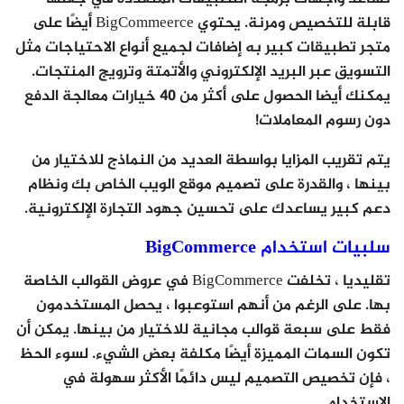
قابلة للتخصيص ومرنة. يحتوي BigCommeerce أيضًا على
متجر تطبيقات كبير به إضافات لجميع أنواع الاحتياجات مثل
التسويق عبر البريد الإلكتروني والأتمتة وترويج المنتجات.
يمكنك أيضا الحصول على أكثر من 40 خيارات معالجة الدفع
دون رسوم المعاملات!
يتم تقريب المزايا بواسطة العديد من النماذج للاختيار من
بينها ، والقدرة على تصميم موقع الويب الخاص بك ونظام
دعم كبير يساعدك على تحسين جهود التجارة الإلكترونية.
سلبيات استخدام BigCommerce
تقليديا ، تخلفت BigCommerce في عروض القوالب الخاصة
بها. على الرغم من أنهم استوعبوا ، يحصل المستخدمون
فقط على سبعة قوالب مجانية للاختيار من بينها. يمكن أن
تكون السمات المميزة أيضًا مكلفة بعض الشيء. لسوء الحظ
، فإن تخصيص التصميم ليس دائمًا الأكثر سهولة في
الاستخدام.