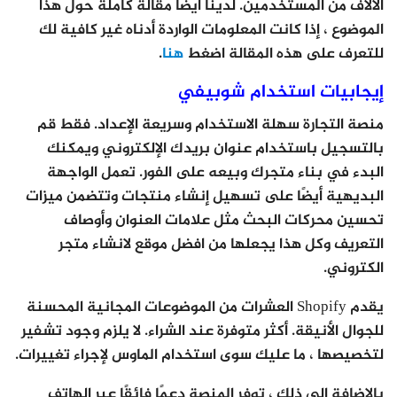
الآلاف من المستخدمين. لدينا أيضًا مقالة كاملة حول هذا
الموضوع ، إذا كانت المعلومات الواردة أدناه غير كافية لك
للتعرف على هذه المقالة اضغط
هنا
.
إيجابيات استخدام شوبيفي
منصة التجارة سهلة الاستخدام وسريعة الإعداد. فقط قم
بالتسجيل باستخدام عنوان بريدك الإلكتروني ويمكنك
البدء في بناء متجرك وبيعه على الفور. تعمل الواجهة
البديهية أيضًا على تسهيل إنشاء منتجات وتتضمن ميزات
تحسين محركات البحث مثل علامات العنوان وأوصاف
التعريف وكل هذا يجعلها من افضل موقع لانشاء متجر
الكتروني.
يقدم Shopify العشرات من الموضوعات المجانية المحسنة
للجوال الأنيقة. أكثر متوفرة عند الشراء. لا يلزم وجود تشفير
لتخصيصها ، ما عليك سوى استخدام الماوس لإجراء تغييرات.
بالإضافة إلى ذلك ، توفر المنصة دعمًا فائقًا عبر الهاتف