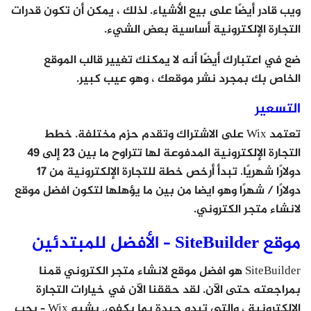
ويب قادر أيضًا على بيع الأشياء. لذلك ، يمكن أن تكون قدرات
التجارة الإلكترونية أساسية بعض الشيء.
ضع في اعتبارك أيضًا أنه لا يمكنك تغيير قالب الموقع
الخاص بك بمجرد نشر موقعك ، وهو عيب كبير.
التسعير
تعتمد Wix على الاشتراك وتقدم حزم مختلفة. خطط
التجارة الإلكترونية المدفوعة لها تتراوح ما بين 23 إلى 49
دولارًا شهريًا. تبدأ أرخص خطة للتجارة الإلكترونية من 17
دولارًا / شهرًا وهو ايضا من بين ما يؤهلها لتكون افضل موقع
لانشاء متجر الكتروني.
موقع SiteBuilder – الأفضل للمبتدئين
SiteBuilder هو افضل موقع لانشاء متجر الكتروني قمنا
بمراجعته حتى الآن. لقد حققنا الآن في خيارات التجارة
الإلكترونية ، والتي تبدو جيدة بما يكفي. يشبه Wix – يجب