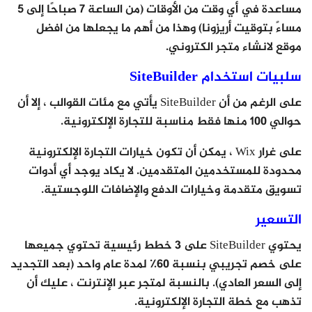
مساعدة في أي وقت من الأوقات (من الساعة 7 صباحًا إلى 5
مساءً بتوقيت أريزونا) وهذا من أهم ما يجعلها من افضل
موقع لانشاء متجر الكتروني.
سلبيات استخدام SiteBuilder
على الرغم من أن SiteBuilder يأتي مع مئات القوالب ، إلا أن
حوالي 100 منها فقط مناسبة للتجارة الإلكترونية.
على غرار Wix ، يمكن أن تكون خيارات التجارة الإلكترونية
محدودة للمستخدمين المتقدمين. لا يكاد يوجد أي أدوات
تسويق متقدمة وخيارات الدفع والإضافات اللوجستية.
التسعير
يحتوي SiteBuilder على 3 خطط رئيسية تحتوي جميعها
على خصم تجريبي بنسبة 60٪ لمدة عام واحد (بعد التجديد
إلى السعر العادي). بالنسبة لمتجر عبر الإنترنت ، عليك أن
تذهب مع خطة التجارة الإلكترونية.