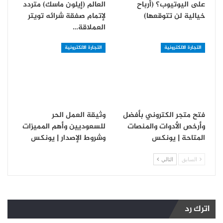
على اليوتيوب؟ (أرباح
العالم (إيلون ماسك) متردد
خيالية لن تتوقعها)
لإتمام صفقة شرائه تويتر
العملاقة…
التجارة الالكترونية
التجارة الالكترونية
فتح متجر الكتروني بأفضل
وثيقة العمل الحر
وأرخص الأدوات والمنصات
للسعوديين وأهم المميزات
المتاحة | يونكس
وشروط الإصدار | يونكس
السابق
التالي
اترك رد