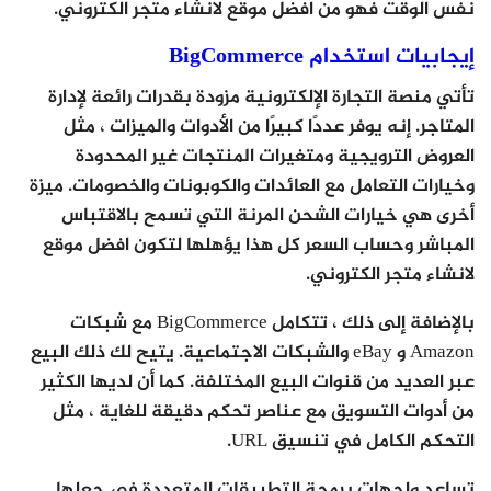
نفس الوقت فهو من افضل موقع لانشاء متجر الكتروني.
إيجابيات استخدام BigCommerce
تأتي منصة التجارة الإلكترونية مزودة بقدرات رائعة لإدارة
المتاجر. إنه يوفر عددًا كبيرًا من الأدوات والميزات ، مثل
العروض الترويجية ومتغيرات المنتجات غير المحدودة
وخيارات التعامل مع العائدات والكوبونات والخصومات. ميزة
أخرى هي خيارات الشحن المرنة التي تسمح بالاقتباس
المباشر وحساب السعر كل هذا يؤهلها لتكون افضل موقع
لانشاء متجر الكتروني.
بالإضافة إلى ذلك ، تتكامل BigCommerce مع شبكات
Amazon و eBay والشبكات الاجتماعية. يتيح لك ذلك البيع
عبر العديد من قنوات البيع المختلفة. كما أن لديها الكثير
من أدوات التسويق مع عناصر تحكم دقيقة للغاية ، مثل
التحكم الكامل في تنسيق URL.
تساعد واجهات برمجة التطبيقات المتعددة في جعلها