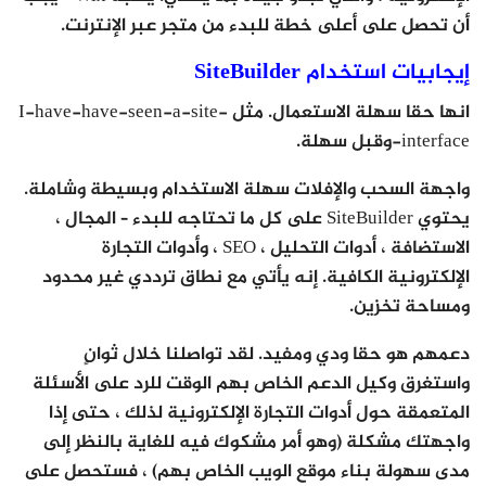
أن تحصل على أعلى خطة للبدء من متجر عبر الإنترنت.
إيجابيات استخدام SiteBuilder
انها حقا سهلة الاستعمال. مثل I-have-have-seen-a-site-
interface-وقبل سهلة.
واجهة السحب والإفلات سهلة الاستخدام وبسيطة وشاملة.
يحتوي SiteBuilder على كل ما تحتاجه للبدء – المجال ،
الاستضافة ، أدوات التحليل ، SEO ، وأدوات التجارة
الإلكترونية الكافية. إنه يأتي مع نطاق ترددي غير محدود
ومساحة تخزين.
دعمهم هو حقا ودي ومفيد. لقد تواصلنا خلال ثوانٍ
واستغرق وكيل الدعم الخاص بهم الوقت للرد على الأسئلة
المتعمقة حول أدوات التجارة الإلكترونية لذلك ، حتى إذا
واجهتك مشكلة (وهو أمر مشكوك فيه للغاية بالنظر إلى
مدى سهولة بناء موقع الويب الخاص بهم) ، فستحصل على