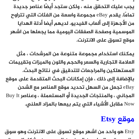
يجب عليك التحقق منه ، ولكن ستجد أيضًا عناصر جديدة
تمامًا. يقدم eBay مجموعة واسعة من الفئات التي تتراوح
من الأجهزة إلى ألعاب الفيديو. لديهم أيضا أدلة الهدايا
الموسمية وصفحة الصفقات اليومية مما يجعلها من اشهر
موقع تسوق على الانترنت.
يمكنك استخدام مجموعة متنوعة من المرشحات ، مثل
العلامة التجارية والسعر والحجم واللون والميزات وتقييمات
المستهلكين والمراجعات للتدقيق في نتائج البحث.
بالإضافة إلى ذلك ، فإن إمكانات البحث المتقدمة على موقع
eBay تجعل من السهل تحديد موقع العناصر مع الشحن
المجاني ، والمنتجات الجديدة أو المستعملة ، وعناصر Buy It
Now مقابل الأشياء التي يتم بيعها بالمزاد العلني.
موقع Etsy
Etsy هو واحد من اشهر موقع تسوق على الانترنت وهو سوق