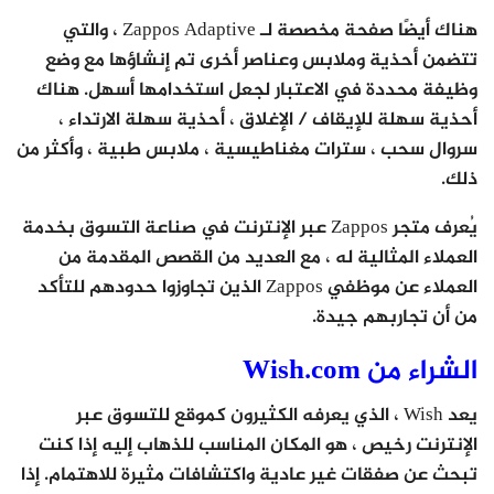
هناك أيضًا صفحة مخصصة لـ Zappos Adaptive ، والتي
تتضمن أحذية وملابس وعناصر أخرى تم إنشاؤها مع وضع
وظيفة محددة في الاعتبار لجعل استخدامها أسهل. هناك
أحذية سهلة للإيقاف / الإغلاق ، أحذية سهلة الارتداء ،
سروال سحب ، سترات مغناطيسية ، ملابس طبية ، وأكثر من
ذلك.
يُعرف متجر Zappos عبر الإنترنت في صناعة التسوق بخدمة
العملاء المثالية له ، مع العديد من القصص المقدمة من
العملاء عن موظفي Zappos الذين تجاوزوا حدودهم للتأكد
من أن تجاربهم جيدة.
الشراء من Wish.com
يعد Wish ، الذي يعرفه الكثيرون كموقع للتسوق عبر
الإنترنت رخيص ، هو المكان المناسب للذهاب إليه إذا كنت
تبحث عن صفقات غير عادية واكتشافات مثيرة للاهتمام. إذا