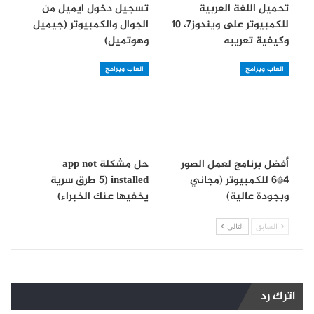
تحميل اللغة العربية
تسجيل دخول ايميل من
للكمبيوتر على ويندوز7، 10
الجوال والكمبيوتر (جيميل
وكيفية تعريبه
وهوتميل)
العاب وبرامج
العاب وبرامج
أفضل برنامج لعمل الصور
حل مشكلة app not
4*6 للكمبيوتر (مجاني
installed (5 طرق سرية
وبجودة عالية)
يخفيها عنك الخبراء)
السابق
التالي
اترك رد