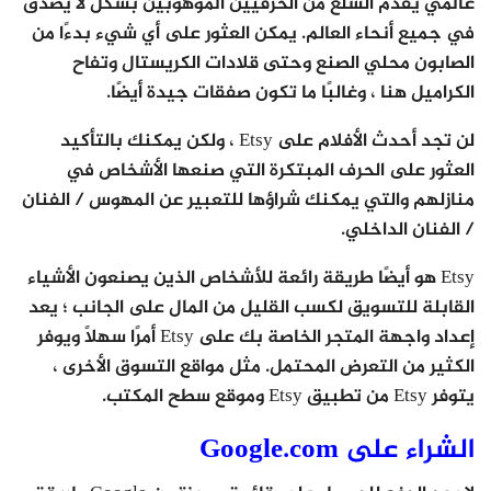
عالمي يقدم السلع من الحرفيين الموهوبين بشكل لا يصدق
في جميع أنحاء العالم. يمكن العثور على أي شيء بدءًا من
الصابون محلي الصنع وحتى قلادات الكريستال وتفاح
الكراميل هنا ، وغالبًا ما تكون صفقات جيدة أيضًا.
لن تجد أحدث الأفلام على Etsy ، ولكن يمكنك بالتأكيد
العثور على الحرف المبتكرة التي صنعها الأشخاص في
منازلهم والتي يمكنك شراؤها للتعبير عن المهوس / الفنان
/ الفنان الداخلي.
Etsy هو أيضًا طريقة رائعة للأشخاص الذين يصنعون الأشياء
القابلة للتسويق لكسب القليل من المال على الجانب ؛ يعد
إعداد واجهة المتجر الخاصة بك على Etsy أمرًا سهلاً ويوفر
الكثير من التعرض المحتمل. مثل مواقع التسوق الأخرى ،
يتوفر Etsy من تطبيق Etsy وموقع سطح المكتب.
الشراء على Google.com