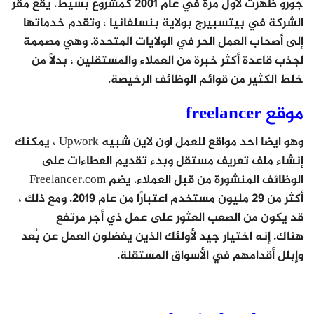
جورو ظهرت لأول مرة في عام 2001 كمشروع بسيط. يقع مقر
الشركة في بيتسبيرج بولاية بنسلفانيا ، وتقدم خدماتها
إلى أصحاب العمل الحر في الولايات المتحدة. وهي مصممة
لجذب قاعدة أكثر خبرة من العملاء والمستقلين ، بدلاً من
خلط الكثير من قوائم الوظائف الرخيصة.
موقع freelancer
وهو ايضا احد مواقع للعمل اون لاين شبيه Upwork ، يمكنك
إنشاء ملف تعريف مستقل وبدء تقديم العطاءات على
الوظائف المنشورة من قبل العملاء. يضم Freelancer.com
أكثر من 29 مليون مستخدم اعتبارًا من عام 2019. ومع ذلك ،
قد يكون من الصعب العثور على عمل ذي أجر مرتفع
هناك. إنه اختيار جيد لأولئك الذين يفضلون العمل عن بُعد
وإبلل أقدامهم في الأسواق المستقلة.