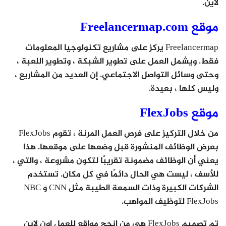
لاين.
موقع Freelancermap.com
Freelancermap يركز على مشاريع تكنولوجيا المعلومات
فقط. ويشمل العمل على تطوير الشبكة ، وتطوير اللعبة ،
وحتى وسائل التواصل الاجتماعي. إن العديد من المشاريع ،
وليس كلها ، بعيدة.
موقع FlexJobs
من خلال التركيز على فرص العمل المرنة ، تقوم FlexJobs
بعرض الوظائف المنشورة قبل وضعها على موقعها. هذا
يعني أن الوظائف مضمونة تقريبًا لتكون مشروعة ، والتي ،
للأسف ، ليست هي الحال دائمًا في كل مكان. تستخدم
الشركات الكبيرة وذات السمعة الطيبة مثل CNN و NBC
FlexJobs لتوظيف المواهب.
تم تصميم FlexJobs هي من انجح مواقع للعمل اون لاين