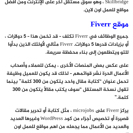
Skillbridge ، وهو سوق مستقل آخر على الإنترنت ومن افضل
مواقع للعمل اون لاين.
موقع Fiverr
جميع الوظائف في Fiverr تكلف – قد تخمن هذا – 5 دولارات ،
أو بزيادات قدرها 5 دولارات. Fiverr مثالي لأولئك الذين بدأوا
للتو ويتطلعون إلى بناء محفظة سريعة.
على عكس بعض المنصات الأخرى ، يمكن للعملاء وأصحاب
الأعمال الحرة نشر قوائمهم – لذلك قد يكون للعميل وظيفة
تحمل عنوان “كتابة مقال واحد يتكون من 300 كلمة” بينما
تقول نسخة المستقل “سوف يكتب مقالاً يتكون من 300
كلمة.”
يركز Fiverr على microjobs ، مثل كتابة أو تحرير مقالات
قصيرة أو تخصيص أجزاء من كود WordPress وغيرها العديد
والعديد من الأعمال مما يجعله من اهم مواقع للعمل اون