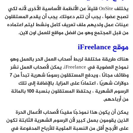
يختلف OnSite قليلاً عن الأنظمة الأساسية الأخرى لأنه لكي
تصبح عضواً ، يجب أن تتم دعوتك. يجب أن يقدم المستقلون
عينات عمل ولديهم ملف تعريف كامل ونشط ليتم اعتماده
من قبل المجتمع وهو من افضل مواقع للعمل اون لاين.
موقع iFreelance
هناك طريقة مختلفة لربط أصحاب العمل الحر بالعمل وهو
نموذج العضوية في iFreelance. يمكن لأصحاب العمل نشر
وظائف مجانًا ، ويدفع المستقلون رسومًا شهرية تبدأ من 7
دولارات شهريًا ، اعتمادًا على المزايا. بالإضافة إلى تلك
الرسوم الشهرية ، يحتفظ المستقلون بنسبة 100 بالمائة
من أرباحهم.
يمكن أن يكون هذا نموذجًا مفيدًا لأصحاب الأعمال الحرة
الذين يقومون بعمل كبير لأن الرسوم الشهرية الثابتة تكون
على الأرجح أقل من النسبة المئوية للأرباح المدفوعة في