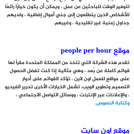
لتوفير الوقت للباحثين عن عمل ، ويمكن أن يكون خيارًا رائعًا
للأشخاص الذين يتطلعون إلى جني أموال إضافية ، ولديهم
جداول زمنية غير تقليدية ، وغيرهم.
موقع people per hour
تقدم هذه الشركة التي تتخذ من المملكة المتحدة مقراً لها
قوائم كاملة عن بُعد ، وهي مثالية إذا كنت تفضل الحصول
على مواقع للعمل اون لاين ، تؤكد القوائم على أدوار
التصميم وتطوير الويب. تشمل الخيارات الأخرى تحرير الفيديو
، والإعلانات عبر الإنترنت ، ووسائل التواصل الاجتماعي ،
وكتابة النصوص
.
موقع اون سايت