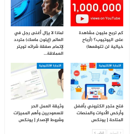
كم تربح مليون مشاهدة
لماذا لا يزال أغنى رجل في
على اليوتيوب؟ (أرباح
العالم (إيلون ماسك) متردد
خيالية لن تتوقعها)
لإتمام صفقة شرائه تويتر
العملاقة…
التجارة الالكترونية
التجارة الالكترونية
فتح متجر الكتروني بأفضل
وثيقة العمل الحر
وأرخص الأدوات والمنصات
للسعوديين وأهم المميزات
المتاحة | يونكس
وشروط الإصدار | يونكس
السابق
التالي