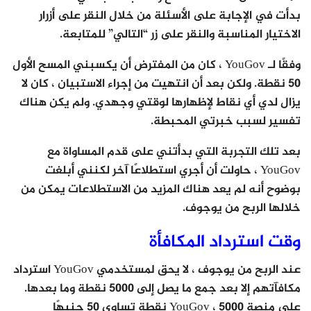
بدأت في الإجابة على الأسئلة من خلال النقر على أزرار
الاختيار المناسبة والنقر على زر “التالي” للمتابعة.
وفقًا لـ YouGov ، كان من المفترض أن يكسبني المسح الأول
50 نقطة. ولكن بعد أن انتهيت من إجراء الاستبيان ، كان لا
يزال لدي أي نقاط لإظهارها لوقتي وجهدي. ولم يكن هناك
تفسير لسبب خبرتي المحبطة.
بعد تلك التجربة التي بدأتني على قدم المساواة مع
YouGov ، حاولت أن أجري استطلاعًا آخر لكنني أبلغت
بوضوح أنه لم يعد هناك المزيد من الاستطلاعات يمكن من
خلالها الربح من يوجوف.
وقت استرداد المكافأة
عند الربح من يوجوف ، لا يحق لمستخدمي YouGov استرداد
مكافآتهم إلا بعد جمع ما يصل إلى 5000 نقطة وما بعدها.
على منصة YouGov ، 5000 نقطة تساوي 50 جنيهًا