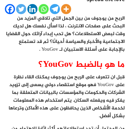
الربح من يوجوف من بين الجمل التي تلاقي المزيد من
البحث على صفحات الانترنت ، لذا اسأل نفسك هل لديك
وقت لبعض الاستطلاعات؟ هل تحب إبداء آرائك حول القضايا
الاجتماعية والأخبار والسياسة أحيانًا؟ ثم قد تستمتع
بالإجابة على أسئلة الاستبيان لـ YouGov .
ما هو بالضبط YouGov؟
قبل ان تتعرف على الربح من يوجوف يمكنك القاء نظرة
على YouGov فهو موقع استقصاء دولي يسعى إلى تزويد
الشركات والحكومات والمؤسسات بالبيانات المتعلقة بما
يفكر فيه ويفعله السكان. يتم استخدام هذه المعلومات
لخدمة الأشخاص الذين يحافظون على هذه الأماكن وترعاها
بشكل أفضل.
من المحتمل أن تجد استطلاعاتهم أكثر إثارة للاهتمام من