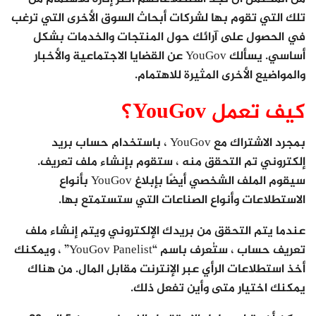
تلك التي تقوم بها لشركات أبحاث السوق الأخرى التي ترغب
في الحصول على آرائك حول المنتجات والخدمات بشكل
أساسي. يسألك YouGov عن القضايا الاجتماعية والأخبار
والمواضيع الأخرى المثيرة للاهتمام.
كيف تعمل YouGov؟
بمجرد الاشتراك مع YouGov ، باستخدام حساب بريد
إلكتروني تم التحقق منه ، ستقوم بإنشاء ملف تعريف.
سيقوم الملف الشخصي أيضًا بإبلاغ YouGov بأنواع
الاستطلاعات وأنواع الصناعات التي ستستمتع بها.
عندما يتم التحقق من بريدك الإلكتروني ويتم إنشاء ملف
تعريف حساب ، ستُعرف باسم “YouGov Panelist” ، ويمكنك
أخذ استطلاعات الرأي عبر الإنترنت مقابل المال. من هناك
يمكنك اختيار متى وأين تفعل ذلك.