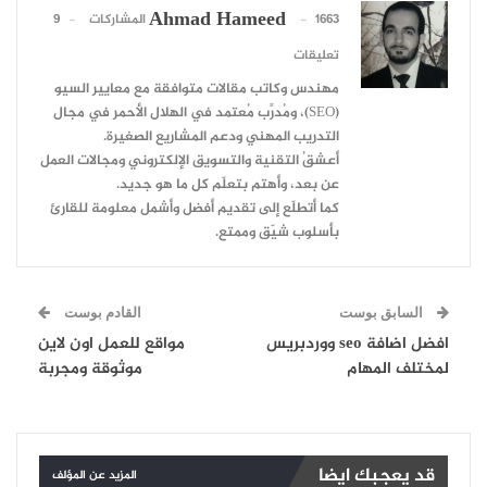
Ahmad Hameed
1663 المشاركات
9
تعليقات
مهندس وكاتب مقالات متوافقة مع معايير السيو
(SEO)، ومُدرِّب مُعتمد في الهلال الأحمر في مجال
التدريب المهني ودعم المشاريع الصغيرة.
أعشقُ التقنية والتسويق الإلكتروني ومجالات العمل
عن بعد، وأهتم بتعلّم كل ما هو جديد.
كما أتطلّع إلى تقديم أفضل وأشمل معلومة للقارئ
بأسلوب شيّق وممتع.
السابق بوست
القادم بوست
افضل اضافة seo ووردبريس
مواقع للعمل اون لاين
لمختلف المهام
موثوقة ومجربة
قد يعجبك ايضا
المزيد عن المؤلف