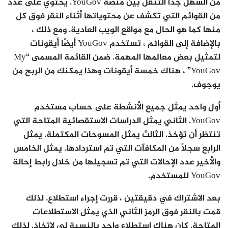
من السهل جدًا التنقل بين منصة YouGov. يحتوي على عدد
من القوائم التي تكشف عن محتوياتها أثناء النقر فوق كل
منها كما هو الحال مع مواقع الويب العادية. ومع ذلك ،
بالإضافة إلى القوائم ، تستخدم YouGov أيضًا أيقونات
لتمثيل بعض معالمها المهمة. ضمن القائمة المسمى “My
YouGov” ، هناك خمسة أيقونات وهذا يمكنك من الربح من
يوجوف.
أول واحد يمثل جميع الأنشطة على حساب مستخدم
YouGov. الثاني يمثل الدراسات الاستقصائية المتاحة التي
تنتظر أن تؤخذ. الثالث يمثل المسوحات المكتملة. يمثل
الرابع سجلًا من المكافآت التي تم استردادها. يمثل الخامس
والأخير عدد الإحالات التي تم تسجيلها من خلال رابط إحالة
YouGov للمستخدم.
بعد الاشتراك في دقيقتين ، قررت إجراء استطلاع. لذلك
قمت بالنقر فوق الرمز الثاني الذي يمثل الاستطلاعات
المتاحة. كان هناك استطلاع واحد بالنسبة لي لاتخاذ. لذلك