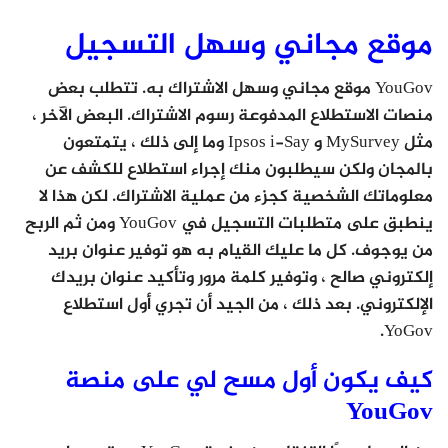
موقع مجاني وسهل التسجيل
YouGov موقع مجاني وسهل الاشتراك به. تتطلب بعض
منصات الاستطلاع المدفوعة رسوم الاشتراك. البعض الآخر ،
مثل MySurvey و Ipsos i-Say وما إلى ذلك ، يتمتعون
بالمجان ولكن سيطلبون منك إجراء استطلاع للكشف عن
معلوماتك الشخصية كجزء من عملية الاشتراك. لكن هذا لا
ينطبق على متطلبات التسجيل في YouGov ومن ثم الربح
من يوجوف. كل ما عليك القيام به هو توفير عنوان بريد
إلكتروني صالح ، وتوفير كلمة مرور وتأكيد عنوان بريدك
الإلكتروني. بعد ذلك ، من الجيد أن تجري أول استطلاع
YoGov.
كيف يكون أول مسح لي على منصة
YouGov