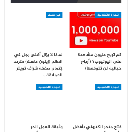
التجارة الالكترونية
غير مصنف
كم تربح مليون مشاهدة
لماذا لا يزال أغنى رجل في
على اليوتيوب؟ (أرباح
العالم (إيلون ماسك) متردد
خيالية لن تتوقعها)
لإتمام صفقة شرائه تويتر
العملاقة…
التجارة الالكترونية
التجارة الالكترونية
فتح متجر الكتروني بأفضل
وثيقة العمل الحر