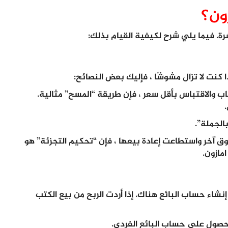
ون؟
. فيما يلي شرح لكيفية القيام بذلك:
ا كنت لا تزال مشوشًا ، فإليك بعض النصائح:
والاقتباس بأقل سعر ، فإن طريقة “المسح” مثالية.
الجملة”.
آخر واستطاعت إعادة بيعها ، فإن “تحكيم التجزئة” هو
مازون.
إنشاء حساب البائع هناك. إذا أردت الربح من بيع الكتب