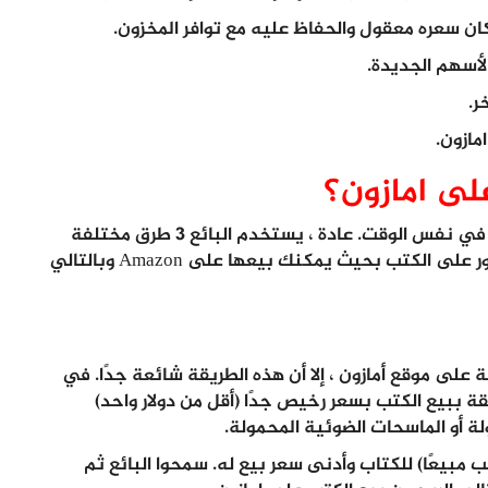
لى امازون؟
بيع الكتب على موقع أمازون مربح وفريد ​​من نوعه في نفس الوقت. عادة ، يستخدم البائع 3 طرق مختلفة
للعثور على مخزونه. إليك ثلاث طرق مختلفة للعثور على الكتب بحيث يمكنك بيعها على Amazon وبالتالي
 على موقع أمازون ، إلا أن هذه الطريقة شائعة جدًا. في
 ببيع الكتب بسعر رخيص جدًا (أقل من دولار واحد)
 أو الماسحات الضوئية المحمولة.
 يعبرون إحالة BSR (أفضل الكتب مبيعًا) للكتاب وأدنى سعر بيع له. سمحوا البائع ثم