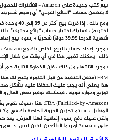
بيع كتب جديدة على Amazon – الاشتراك للحصول على حساب بائع محترف.
لا يتضمن حساب “البائع الفردي” أي رسوم شهرية. يمكنك بيع 35 قطعة ك
ومع ذلك ، إذا 
اخترته) ، فعليك اختيار حساب “بائع محترف”. بال
شهرية قدرها 39.99 دولارًا شهريًا + رسوم بيع إضافية.
بمج
ذلك ، يمكنك تغيير هذا في أي وقت من خلال الإعد
بمجرد الانتهاء من ذلك ، فإن الخطوة التالية هي أن
FBM (متقن التنفيذ من قِبل التاجر): يتيح لك ه
هذا يعني أنه يجب عليك الحفاظ عليه بشكل صحيح
توزيع وموارد قوية ، فيمكنك توفير بعض المال و ال
المقابل ، سيتم تخزين الحزمة الخاصة بك في مكانه
ولكن عليك دفع رسوم إضافية لهذا الغرض. يعد هذا خيا
على Amazon أو ربما البائعين الذين ليس لديهم وقت لحزم وشحن الطلبات بأنفسهم.