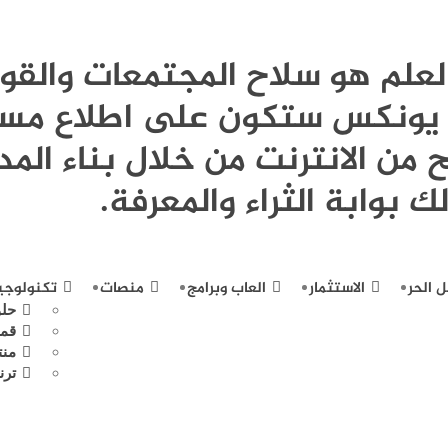
Publi - العلم هو سلاح المجتمعات وال
نة يونكس ستكون على اطلاع مست
 من الانترنت من خلال بناء المد
ك بوابة الثراء والمعرفة.
ل الحر
الاستثمار
العاب وبرامج
منصات
تكنولوجيا
حلو
قمر
منت
ترن