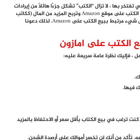
فتخر بها ، لا تزال “الكتب” تشكل جزءًا هائلاً من إيرادات
أعمالها. لذلك ، إذا أتيت إلى هنا لتتعلم كيف تبيع الكتب على موقع Amazon وتربح المزيد من المال (ككاتب
لبيع الكتب) ، فلن نتركك بخيبة أمل. سنخبرك بكل شيء مرتبط ببيع الكتب على Amazon. لذلك دعونا
ع الكتب على امازون
امل ، فإليك نظرة عامة سريعة عليه:
ما إذا كنت ترغب في بيع الكتاب بأقل سعر أو الاحتفاظ بالمزيد