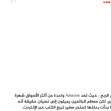
0
6٬408
الربح من بيع الكتب على امازون من بين اشهر طرق الربح ، حيث تعد Amazon واحدة من أكثر الأسواق شهرة
ير. لكن معظم البائعين يميلون إلى نسيان حقيقة أنه
ا بدأت رحلتها كمتجر صغير لبيع الكتب عبر الإنترنت.