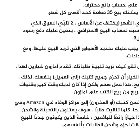
حد أقصى كل شهر.
قررت بيع أكثر من 35 إلى 40 وحدة في الشهر (يختلف عن الأساس ، لا تلبّي السوق الذي
نسبة لحساب البيع الاحترافي ، يتعين عليك دفع رسوم
رد إعداد حساب البيع الخاص بك مع Amazon ، يجب عليك تحديد الأسواق التي تريد البيع عليها. ومع
ادات.
 تقرر كيف تريد تلبية طلباتك. تقدم أمازون خيارين لهذا:
ذا الخيار أن تحزم جميع كتبك (إلى العميل) بنفسك. لذلك ،
. هذا عمل ضخم ولكن إذا كان لديك وقت كبير وقنوات
ربح من بيع الكتب على امازون.
FBA (Fulfilled-by-Amazon): هنا ، سوف تقوم بشحن كتبك (أو المخزون) إلى مراكز الوفاء في Amazon وفي
ا. كلما تلقيت طلبًا ، سوف يعتنون بالتعبئة والشحن.
رًا رائعًا للبائعين ، خاصةً الذين يكونون جددًا للبيع