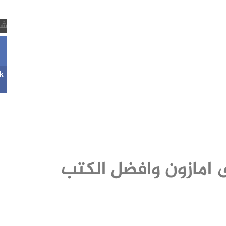
شب
k
 امازون وافضل الكتب