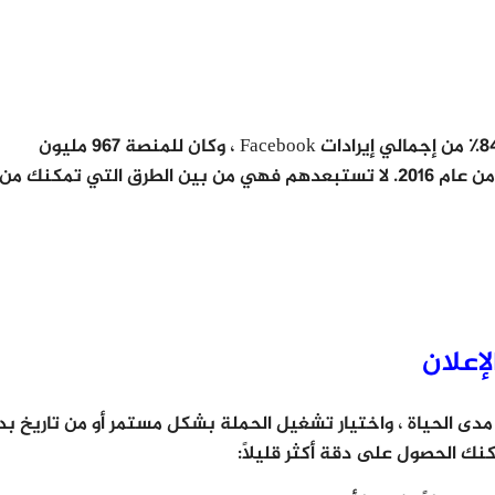
نصيحة سريعة: تمثل إعلانات الهواتف المحمولة 84٪ من إجمالي إيرادات Facebook ، وكان للمنصة 967 مليون
مستخدم للهاتف المحمول فقط في الربع الثاني من عام 2016. لا تستبعدهم فهي من بين الطرق التي تمكنك من
لإعلان
مدى الحياة ، واختيار تشغيل الحملة بشكل مستمر أو من تاريخ بد
نك الحصول على دقة أكثر قليلاً: