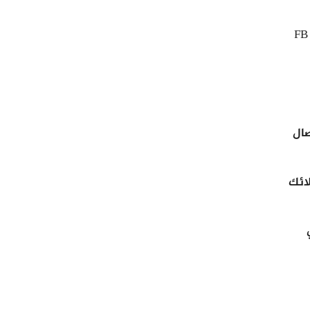
نصيحة سريعة: عند اختيار مدينة معينة ، تأكد من تحديد “الأشخاص الذين يعيشون في هذا الموقع”. خلاف ذلك ، FB
صال
 من عملائك