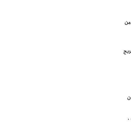
كن من
ربح
ن
،