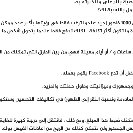
عمل بالنسبة لك؟
عندما يتم تحصيل رسوم منك – يمكنك الدفع لكل 1000 ظهور (جيد عندما ترغب فقط في رؤيتها بأكبر عدد مم
 (عادة ما تكون أكثر تكلفة ، لكنك تدفع فقط عندما يتحول شخص ما
اعات و / أو أيام معينة فهي من بين الطرق التي تمكنك من ال
Fac يقوم بعمله.
 وجمهورك وميزانيتك وطول حملتك والمزيد.
ملاءمة ونسبة النقر إلى الظهور) في تكاليفك. التحسين وستكو
 ، لكن يمكنك ضبط هذا المبلغ. ومع ذلك ، فانتقل إلى درجة كبيرة للغاية 
 الجمهور ولن تتمكن كذلك من الربح من اعلانات الفيس بوك.