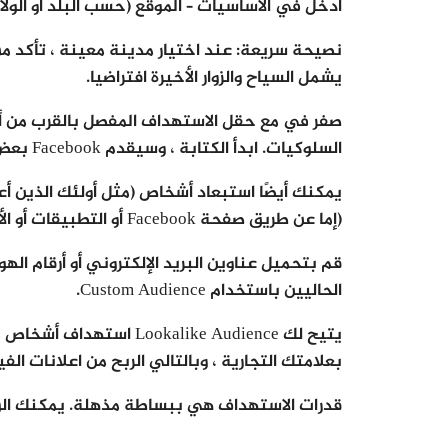
أدخل في الأساسيات – الموقع (حسب البلد أو الولاية
يشمل السياح والزوار الأخيرة افتراضيا.
صفر في مع حقل الاستهداف المفصل بالقرب من أسف
السلوكيات. ابدأ الكتابة ، وسيقدم Facebook بعض الاقتراحات. كن دقيقا. من هو بالضبط هدفك المثالي؟
يمكنك أيضًا استبعاد أشخاص (مثل أولئك الذين أ
(إما عن طريق صفحة Facebook أو التطبيقات أو الأحداث).
الحاليين باستخدام Custom Audience.
يتيح لك kalike Audience
بعلامتك التجارية ، وبالتالي الربح من اعلانات ال
قدرات الاستهداف هي ببساطة مذهلة. يمكنك الو