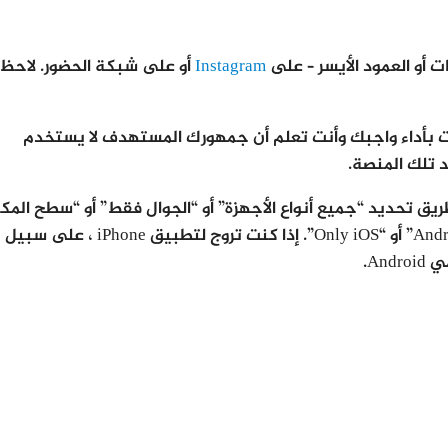
Instagram
أو على شبكة الحضور. لاحظ 
قمت بأداء واجبك وأنت تعلم أن جمهورك المستهدف لا يستخدم
 تحديد “جميع أنواع الأجهزة” أو “الجوال فقط” أو “سطح المك
فقط” ، وكذلك “كل أجهزة المحمول” أو “فقط Android” أو “Only iOS”. إذا كنت تروج لتطبيق iPhone ، على سبيل
An.