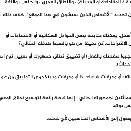
 / المقاطعة أو المدينة) ، والنطاق العمري ، والجنس ، واللغة.
ل. يمكنك متابعة بعض العوامل السكانية أو الاهتمامات أو
عجبوا صفحتك بالفعل) أو تضييق نطاق جمهورك أو تعيين نوع ات
قم بتحميل عناوين البريد الإلكتروني أو أرقام الهواتف أو معرفات Facebook أو معرفات مستخدمي التطبيق
Loo استهداف أشخاص مماثلين لجمهورك الحالي – إنها فرصة رائعة لتوسيع نطاق الوعي
فيس بوك.
صول إلى الأشخاص المناسبين لأي حملة.