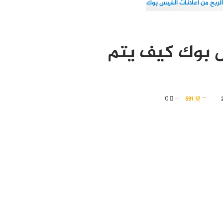
س بوك كيف يتم
0
591