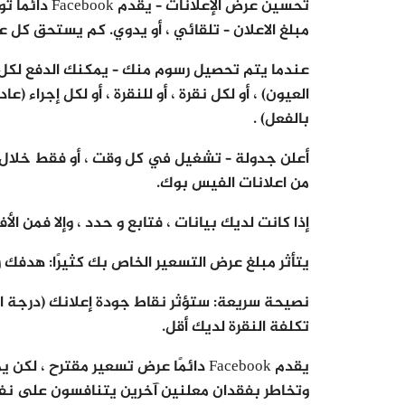
تحسين عرض الإعلانات – يقدم Facebook دائمًا توصية بناءً على ما أخبرته به.
مبلغ الاعلان – تلقائي ، أو يدوي. كم يستحق كل 
العيون) ، أو لكل نقرة ، أو للنقرة ، أو لكل إجراء
بالفعل) .
أعلن جدولة – تشغيل في كل وقت ، أو فقط خلال س
من اعلانات الفيس بوك.
إذا كانت لديك بيانات ، فتابع و حدد ، وإلا فمن الأفضل أن تدع ebook
يتأثر مبلغ عرض التسعير الخاص بك كثيرًا: هدفك
نصيحة سريعة: ستؤثر نقاط جودة إعلانك (درجة ال
تكلفة النقرة لديك أقل.
يقدم Facebook دائمًا عرض تسعير مقترح
وتخاطر بفقدان معلنين آخرين يتنافسون على نفس