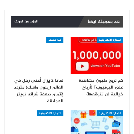
قد يعجبك ايضا
المزيد عن المؤلف
التجارة الالكترونية
غير مصنف
كم تربح مليون مشاهدة
لماذا لا يزال أغنى رجل في
على اليوتيوب؟ (أرباح
العالم (إيلون ماسك) متردد
خيالية لن تتوقعها)
لإتمام صفقة شرائه تويتر
العملاقة…
التجارة الالكترونية
التجارة الالكترونية