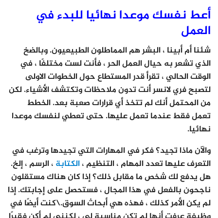
أعط نفسك موعدا نهائيا للبدء في
العمل
شئنا أم أبينا ، البشر هم المماطلون الطبيعيون. وبالضخ
الذي تشعر به حيال العمل الحر ، فأنت لست مختلفًا ، في
الوقت الحالي ، تقرأ قدر المستطاع حول الخطوات الاولى
لتصبح فري لانسر أنت تدون ملاحظات وتكتشف الأشياء. لكن
من المحتمل أنك لم تتخذ أي قرارات صعبة بعد. الخطط
تعمل فقط عندما تعمل عليها. حتى تعطي لنفسك موعدا
نهائيا.
والآن ماذا تجيد؟ فكر في المهارات التي تجيدها وترغب في
التعرف عليها تعدد المهام ، التنظيم ،
الكتابة
، الرسم ، إلخ.
هل يدفع لك شخص ما مقابل ذلك؟ إذا كان هناك مستقلون
ناجحون بالفعل في هذا المجال ، فستحصل على إجابتك. إذا
لم يكن الأمر كذلك ، فهذه هي أبحاث السوق.\
كنت أيضًا في
وظيفة عرفت أنها لم تكن مناسبة لي ، لكنني لم أكن فقيرًا