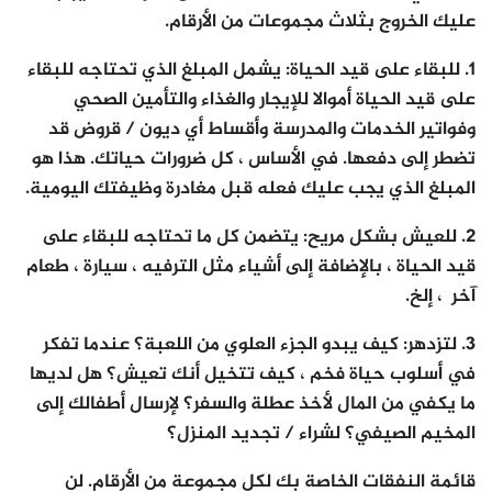
عليك الخروج بثلاث مجموعات من الأرقام.
1. للبقاء على قيد الحياة: يشمل المبلغ الذي تحتاجه للبقاء
على قيد الحياة أموالا للإيجار والغذاء والتأمين الصحي
وفواتير الخدمات والمدرسة وأقساط أي ديون / قروض قد
تضطر إلى دفعها. في الأساس ، كل ضرورات حياتك. هذا هو
المبلغ الذي يجب عليك فعله قبل مغادرة وظيفتك اليومية.
2. للعيش بشكل مريح: يتضمن كل ما تحتاجه للبقاء على
قيد الحياة ، بالإضافة إلى أشياء مثل الترفيه ، سيارة ، طعام
آخر ، إلخ.
3. لتزدهر: كيف يبدو الجزء العلوي من اللعبة؟ عندما تفكر
في أسلوب حياة فخم ، كيف تتخيل أنك تعيش؟ هل لديها
ما يكفي من المال لأخذ عطلة والسفر؟ لإرسال أطفالك إلى
المخيم الصيفي؟ لشراء / تجديد المنزل؟
قائمة النفقات الخاصة بك لكل مجموعة من الأرقام. لن