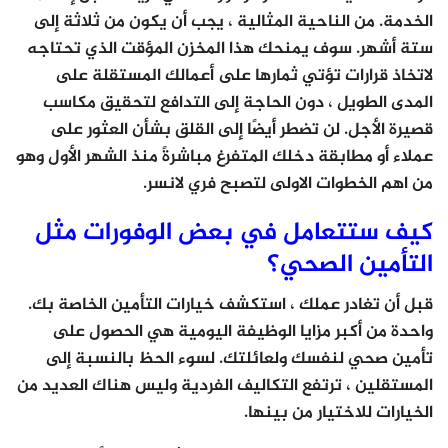
الخدمة. من الناحية المثالية ، يجب أن يكون من ثلاثة إلى
ستة أشهر. سوف يمنحك هذا المخزن المؤقت الذي تحتاجه
لاتخاذ قرارات تؤتي ثمارها على أعمالك المستقلة على
المدى الطويل ، دون الحاجة إلى التدافع لتحقيق مكاسب
قصيرة الأجل. لن تضطر أيضًا إلى القلق بشأن العثور على
عملاء أو مطابقة دخلك المتفرغ مباشرةً منذ الشهر الأول وهو
من اهم الخطوات الاولى لتصبح فري لانسر.
كيف ستتعامل في بعض الوفورات مثل
التأمين الصحي؟
قبل أن تغادر عملك ، استكشف خيارات التأمين الخاصة بك.
واحدة من أكبر مزايا الوظيفة اليومية هي الحصول على
تأمين صحي لنفسك ولعائلتك. لسوء الحظ بالنسبة إلى
المستقلين ، ترتفع التكاليف الفردية وليس هناك العديد من
الخيارات للاختيار من بينها.