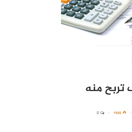
 تربح منه
0
1٬093