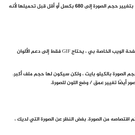
لذلك ، على سبيل المثال ، يمكن أن يحتوي موقع الويب الخاص بي على صور يصل عرضها إلى 680 بكسل فقط. لذلك ، أقوم دائمًا بتغيير حجم الصورة إلى 680 بكسل أو أقل قبل تحميلها لأنه
في المثال أعلاه ، إذا كان لديك صورة بألوان قليلة فقط ، فلن تحتاج إلى استخدام تنسيق صورة يدعم ملايين الألوان. في مثال صفحة الويب الخاصة بي ، يحتاج GIF فقط إلى دعم الألوان
 تصغير حجم الصورة بالكيلو بايت ، ولكن سيكون لها حجم ملف أكبر.
 اقتصاصه من الصورة. بغض النظر عن الصورة التي لديك ،