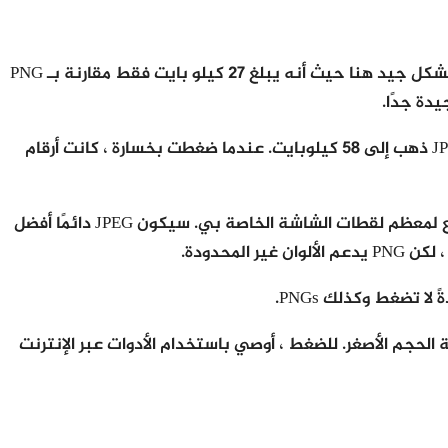
كما ترون ، ملفات PNG و GIF هي بالتأكيد أكثر وضوحًا من JPEG. كما ذكر آنفا ، JPEG هو أفضل للتصوير الفوتوغرافي. يعمل GIF بشكل جيد هنا حيث أنه يبلغ 27 كيلو بايت فقط مقارنة بـ PNG
عندما قمت بضغط غير ضائع من الثلاثة ، تم تقليل حجم صور JPG و PNG فقط ، لكن ليس كثيرًا. ذهب PNG إلى 45 كيلوبايت و JPG ذهب إلى 58 كيلوبايت. عندما ضغطت بخسارة ، كانت أرقام
كما ترى ، يبدو ملف PNG هو الأفضل وهو أكبر من ملف GIF بسعة كيلوبايت فقط! لهذا السبب أستخدم صور PNG على هذا الموقع لمعظم لقطات الشاشة الخاصة بي. سيكون JPEG دائمًا أفضل
لحجم الأصغر. للضغط ، أوصي باستخدام الأدوات عبر الإنترنت