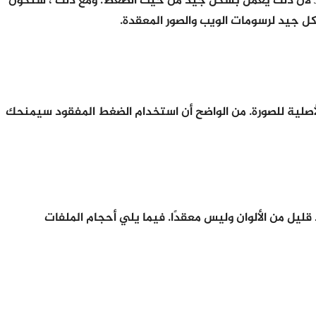
أخيرًا ، يحدث تنسيق الصورة فرقًا كبيرًا في حجم الملف. من المحتمل أن تكون الصورة العادية التي تلتقطها من الكاميرا صورة JPG لأن ذلك يعمل بشكل جيد من حيث الضغط. ومع ذلك ، ستكون
أصلية للصورة. من الواضح أن استخدام الضغط المفقود سيمنحك
، لقد التقطت للتو لقطة شاشة لموقع HDG (600 × 319) لأنه يحتوي على عدد قليل من الألوان وليس معقدًا. فيما يلي أحجام الملفات