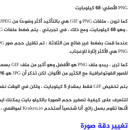
PNG الأصلي: 68 كيلوبايت
، وهو 68 كيلوبايت. ومع ذلك ، في تجربتي ، يتم ضغط ملفات PNG بشكل أفضل إذا كان ضغطًا ضائعًا وكانت جودة الصورة لا تزال جيدة جدًا.
PNG هي الأكثر إثارة للإعجاب.
للصور الفوتوغرافية مع الكثير من الألوان. لكن تذكر أن JPG هو 16 بت فقط ، بينما PNG هو 24 بت ، لذلك يدعم JPG ملايين الألوان ، لكن PNG يدعم الألوان غير المحدودة.
بتم تخفيض GIF فقط بمقدار 5 كيلوبايت ، ولكن في الوقت نفسه فقد الكثير من الجودة. لم يتم ضغط JPG كثيرًا ، لكن JPGs عادةً لا تضغط وكذلك PNGs.
لتتعرف على كيفية تصغير حجم الصورة بالكيلو بايت يمكنك ايضا
لأنها تقوم بعمل رائع. أنا شخصياً أستخدم Kraken.io لمواقعي ، ولكن هناك مواقع جيدة أخرى مثل TinyPNG و Optimizilla.
تغيير دقة صورة