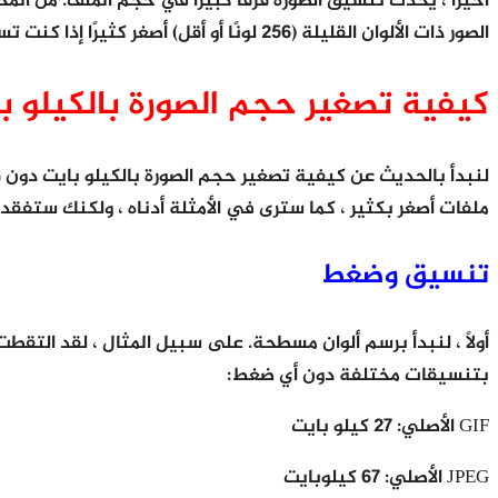
الصور ذات الألوان القليلة (256 لونًا أو أقل) أصغر كثيرًا إذا كنت تستخدم GIF. PNG هو تنسيق ضياع يمكن ضغطه بشدة. يعمل بشكل جيد لرسومات الويب والصور المعقدة.
كيفية تصغير حجم الصورة بالكيلو ب
لنبدأ بالحديث عن كيفية تصغير حجم الصورة بالكيلو بايت دون
ملفات أصغر بكثير ، كما سترى في الأمثلة أدناه ، ولكنك ستفقد
تنسيق وضغط
بتنسيقات مختلفة دون أي ضغط:
GIF الأصلي: 27 كيلو بايت
JPEG الأصلي: 67 كيلوبايت