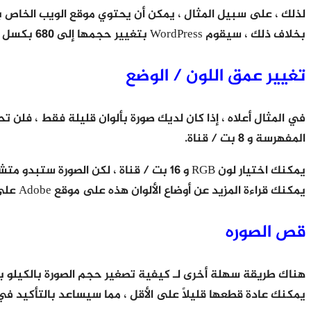
بخلاف ذلك ، سيقوم WordPress بتغيير حجمها إلى 680 بكسل ، ولكن حجم الملف سيكون أكبر مما يجب.
تغيير عمق اللون / الوضع
المفهرسة و 8 بت / قناة.
يمكنك اختيار لون RGB و 16 بت / قناة ، 
يمكنك قراءة المزيد عن أوضاع الألوان هذه على موقع Adobe على الويب. بالإضافة إلى Photoshop ، تتيح لك معظم برامج تحرير الصور أيضًا تغيير عمق / وضع اللون للصورة.
قص الصوره
هناك طريقة سهلة أخرى لـ كيفية تصغير حجم الصورة بالكيلو با
يمكنك عادة قطعها قليلاً على الأقل ، مما سيساعد بالتأكيد في