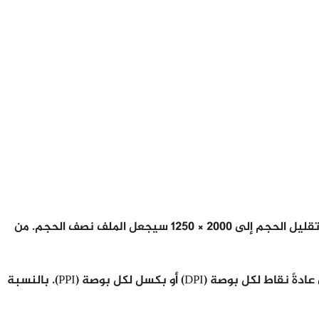
الطريقة الرئيسية لـ كيفية تصغير حجم الصورة بالكيلو بايت هي تقليل دقة الصورة. إذا كان لديك ملف بحجم 4000 × 2500 ، فإن تقليل الحجم إلى 2000 × 1250 سيجعل الملف نصف الحجم. من
سيكون لكل برنامج لتعديل الصور طريقة لتغيير الصورة أو تغيير حجمها. يمكنك هنا تغيير العرض / الارتفاع أو الدقة ، والتي تكون عادةً نقاط لكل بوصة (DPI) أو بكسل لكل بوصة (PPI). بالنسبة