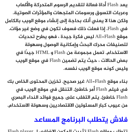
يعد Flash أداة فعالة لتقديم الرسوم المتحركة والألعاب
وعربات التسوق ورسومات المتجهات والمؤثرات الصوتية.
ولكن هذا لا يعني أنك بحاجة إلى إنشاء موقع الويب بالكامل
في Flash. إذا فعلت ذلك فسوف تكون في وضع غير مؤات.
موقع All-Flash ليس فكرة جيدة ، فهو يطرح تحديات
لتصنيفات محرك البحث وإمكانية الوصول وسهولة
الاستخدام. تعمل مجموعة من Flash و HTML جيدًا في
بعض الحالات ، حيث يتم تضمين Flash في موقع الويب
وليس كونه موقع الويب نفسه.
بناء موقع All-Flash غير صحيح. تخزين المحتوى الخاص بك
في فيلم Flash أمر خاطئ. التنقل في موقع الويب في
Flash خاطئ. يتم التغلب على جميع فوائد النداء البصري
من عيوب كبار المسئولين الاقتصاديين وسهولة الاستخدام.
فلاش يتطلب البرنامج المساعد
تتطلب مواقع Flash تثبيت المكون الإضافي لـ Flash player.