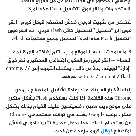
الإضافي المحظور في الجانب الأيمن من المربع متعدد
الاستخدامات وانقر فوق “تشغيل Flash هذه المرة”.
لتتمكن من تثبيت ادوبي فلاش لمتصفح قوقل كروم ، انقر
فوق الزر “تشغيل” لتشغيل كائن Flash فردي ، ثم انقر فوق
“تشغيل Flash هذه المرة” لتحميل جميع محتويات Flash.
كلما سمحت لـ Flash لموقع ويب ، تتم إضافته إلى قائمة
السماح — انقر فوق رمز المكون الإضافي المحظور وانقر فوق
“إدارة” لرؤيته. بدلاً من ذلك ، يمكنك التوجه إلى chrome: //
settings / content / flash لعرضه.
إليك الأخبار السيئة: عند إعادة تشغيل المتصفح ، يمحو
Chrome هذه القائمة. إذا كنت تستخدم Flash بشكل متكرر
على موقع ويب معين ، فسيتعين عليك القيام بذلك بشكل
متكرر. ترغب Google بشدة في توقف مستخدمي Chrome
عن استخدام Flash ، مما يجعل عملية تثبيت ادوبي فلاش
لمتصفح
قوقل
كروم مزعجة عن قصد.