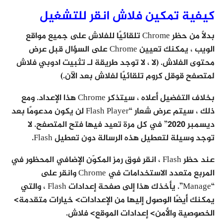
كيفية تمكين فلاش انقر للتشغيل
بدلاً من حظر Chrome تلقائيًا للفلاش على جميع مواقع
الويب ، يمكنك تعيين Chrome على السؤال قبل عرض
محتوى الفلاش. (لا ، لا توجد طريقة لـ تثبيت ادوبي فلاش
لمتصفح قوقل كروم تلقائيًا لفلاش بعد الآن.)
بخلاف التفضيل أعلاه ، سيتذكر Chrome هذا الإعداد. ومع
ذلك ، سيتم عرض شعار “Flash Player لن يكون مدعومًا بعد
ديسمبر 2020” في كل مرة تعيد فيها فتح المتصفح. لا
توجد وسيلة لتعطيل هذه الرسالة دون تعطيل Flash.
عند حظر Flash ، انقر فوق رمز المكوّن الإضافي المحظور في
المربع متعدد الاستخدامات في Chrome وانقر على
“Manage”. يأخذك هذا إلى صفحة إعدادات Flash ، والتي
يمكنك أيضًا الوصول إليها من الإعدادات> خيارات متقدمة>
الخصوصية والأمن> إعدادات الموقع> فلاش.