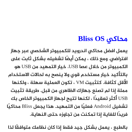
محاكي Bliss OS
يعمل افضل محاكي اندرويد للكمبيوتر الشخصي عبر جهاز
افتراضي. ومع ذلك ، يمكن أيضًا تشغيله بشكل ثابت على
الكمبيوتر من خلال عصا USB. خيار التمهيد من USB هو
بالتأكيد خيار مستخدم قوي ولا ينصح به لحالات الاستخدام
الأقل كثافة. كتثبيت VM ، تكون العملية سهلة ، ولكنها
مملة إذا لم تصنع جهازك الظاهري من قبل. طريقة تثبيت
USB أكثر تعقيدًا ، لكنها تتيح لجهاز الكمبيوتر الخاص بك
تشغيل Android فعليًا من التمهيد. هذا يجعل Bliss محاكيًا
فريدًا للغاية إذا تمكنت من تجاوزه حتى النهاية.
بالطبع ، يعمل بشكل جيد فقط إذا كان نظامك متوافقًا لذا