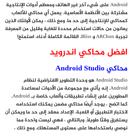
Android على شيء آخر غير الهاتف ومعظم أدوات الإنتاجية
مشتركة بين الأنظمة الأساسية. يعمل أي محاكي للألعاب
كمحاكي للإنتاجية إلى حد ما. ومع ذلك ، يمكن لأولئك الذين
يعانون من حالات استخدام محددة للغاية وقليل من المعرفة
تجربة ARChon و Bliss. القائمة الكاملة أدناه. استمتع!
افضل محاكي اندرويد
محاكي Android Studio
Android Studio هو وحدة التطوير الافتراضية لنظام
Android. إنه يأتي مع مجموعة من الأدوات لمساعدة
المطورين على إنشاء تطبيقات وألعاب خاصة بـ Android.
كما اتضح ، يوجد أيضًا محاكي مضمن يمكنك استخدامه
لاختبار التطبيق أو اللعبة. الإعداد معقد إلى حد ما ويمكن أن
يستغرق وقتًا طويلاً. وبالتالي ، فهي ليست واحدة مما
نوصي باستخدامها على مستوى المستهلك. ومع ذلك ،