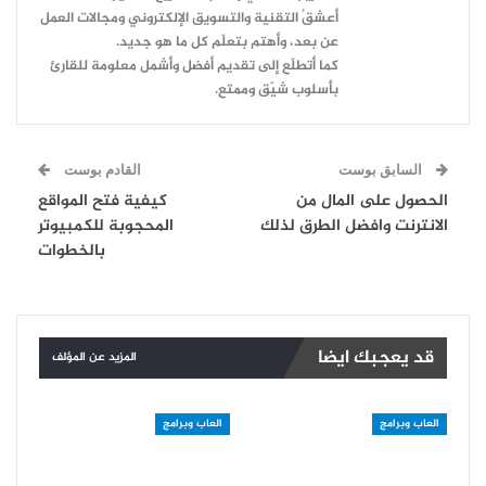
أعشقُ التقنية والتسويق الإلكتروني ومجالات العمل
عن بعد، وأهتم بتعلّم كل ما هو جديد.
كما أتطلّع إلى تقديم أفضل وأشمل معلومة للقارئ
بأسلوب شيّق وممتع.
السابق بوست
القادم بوست
الحصول على المال من
كيفية فتح المواقع
الانترنت وافضل الطرق لذلك
المحجوبة للكمبيوتر
بالخطوات
قد يعجبك ايضا
المزيد عن المؤلف
العاب وبرامج
العاب وبرامج