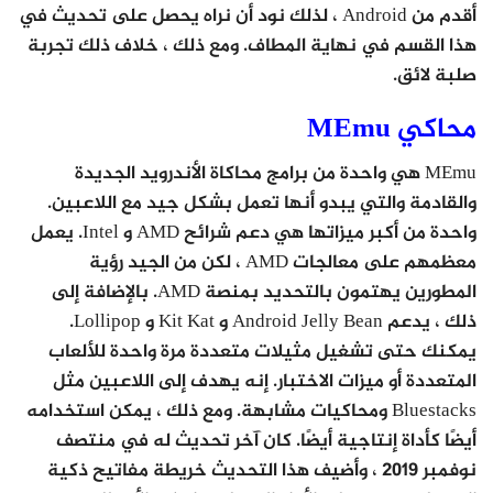
أقدم من Android ، لذلك نود أن نراه يحصل على تحديث في
هذا القسم في نهاية المطاف. ومع ذلك ، خلاف ذلك تجربة
صلبة لائق.
محاكي MEmu
MEmu هي واحدة من برامج محاكاة الأندرويد الجديدة
والقادمة والتي يبدو أنها تعمل بشكل جيد مع اللاعبين.
واحدة من أكبر ميزاتها هي دعم شرائح AMD و Intel. يعمل
معظمهم على معالجات AMD ، لكن من الجيد رؤية
المطورين يهتمون بالتحديد بمنصة AMD. بالإضافة إلى
ذلك ، يدعم Android Jelly Bean و Kit Kat و Lollipop.
يمكنك حتى تشغيل مثيلات متعددة مرة واحدة للألعاب
المتعددة أو ميزات الاختبار. إنه يهدف إلى اللاعبين مثل
Bluestacks ومحاكيات مشابهة. ومع ذلك ، يمكن استخدامه
أيضًا كأداة إنتاجية أيضًا. كان آخر تحديث له في منتصف
نوفمبر 2019 ، وأضيف هذا التحديث خريطة مفاتيح ذكية