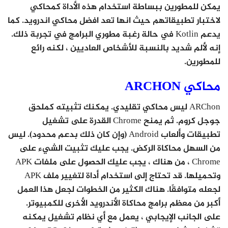
يمكن للمطورين ببساطة استخدام هذه الأداة كمحاكي
لاختبار تطبيقاتهم حيث انها تعد افضل محاكي اندرويد. كما
يدعم Kotlin في حالة رغبة مطوري البرامج في تجربة ذلك.
إنه لألم شديد بالنسبة للأشخاص العاديين ، لكنه رائع
للمطورين.
محاكي ARCHON
ARChon ليس محاكي تقليدي. يمكنك تثبيته كملحق
جوجل كروم. ثم يمنح Chrome القدرة على تشغيل
تطبيقات وألعاب Android (وإن كان ذلك بدعم محدود). ليس
من السهل محاكاة الركض. يجب عليك تثبيت الشيء على
Chrome ، من هناك ، يجب عليك الحصول على ملفات APK
وتحميلها. قد تحتاج إلى استخدام أداة لتغيير ملف APK
لجعله متوافقًا. هناك الكثير من الخطوات لجعل هذا العمل
أكبر من معظم برامج محاكاة الأندرويد الأخرى للكمبيوتر.
على الجانب الإيجابي ، يعمل مع أي نظام تشغيل يمكنه