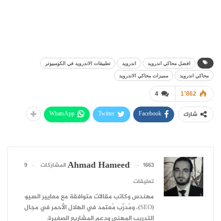
افضل محاكي اندرويد
اندرويد
تطبيقات الاندرويد في الكومبيوتر
محاكي اندرويد
مميزات محاكي الاندرويد
4
1٬862
WhatsApp
Twitter
Facebook
شارك
Ahmad Hameed
1663 المشاركات
9
تعليقات
مهندس وكاتب مقالات متوافقة مع معايير السيو
(SEO)، ومُدرِّب مُعتمد في الهلال الأحمر في مجال
التدريب المهني ودعم المشاريع الصغيرة.