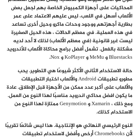
المحاكيات على أجهزة الكمبيوتر الخاصة بهم لجعل بعض
الألعاب أسهل في اللعب، ليس عليهم الاعتماد على عمر
بطارية أجهزتهم ووجود وحدات ماكرو وحيل أخرى تساعد
في هذه العملية. في معظم الحالات ، هذه الحيل الصغيرة
ليست غير قانونية (في معظم الألعاب) لذلك لا أحد لديه
مشكلة بالفعل. تشمل أفضل برامج محاكاة الألعاب للأندرويد
Bluestacks و MeMu و KoPlayer و Nox.
حالة الاستخدام الثاني الأكثر شيوعًا هي التطوير. يحب
مطورو تطبيقات Android والألعاب اختبار التطبيقات
والألعاب على أكبر عدد ممكن من الأجهزة قبل الإطلاق. عادة
ما يكون افضل محاكي اندرويد مناسبًا لهذا النوع من العمل.
ومع ذلك ، Xamarin و Genymotion ممتازة لهذا النوع من
الاستخدام كذلك.
النوع الرئيسي النهائي هو الإنتاجية. هذا ليس شائعًا تقريبًا
لأن Chromebooks أرخص وأفضل لاستخدام تطبيقات