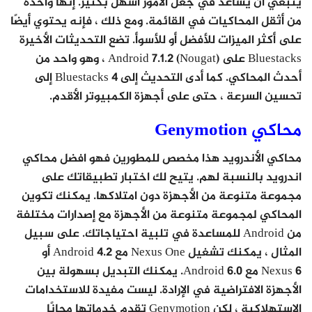
ينبغي أن يساعد في جعل الأمور أسهل بكثير. إنها واحدة
من أثقل المحاكيات في القائمة. ومع ذلك ، فإنه يحتوي أيضًا
على أكثر الميزات للأفضل أو للأسوأ. تضع التحديثات الأخيرة
Bluestacks على Android 7.1.2 (Nougat) ، وهو واحد من
أحدث المحاكي. كما أدى التحديث إلى Bluestacks 4 إلى
تحسين السرعة ، حتى على أجهزة الكمبيوتر الأقدم.
محاكي Genymotion
محاكي الأندرويد هذا مخصص للمطورين فهو افضل محاكي
اندرويد بالنسبة لهم. يتيح لك اختبار تطبيقاتك على
مجموعة متنوعة من الأجهزة دون امتلاكها. يمكنك تكوين
المحاكي لمجموعة متنوعة من الأجهزة مع إصدارات مختلفة
من Android للمساعدة في تلبية احتياجاتك. على سبيل
المثال ، يمكنك تشغيل Nexus One مع Android 4.2 أو
Nexus 6 مع Android 6.0. يمكنك التبديل بسهولة بين
الأجهزة الافتراضية في الإرادة. ليست مفيدة للاستخدامات
الاستهلاكية ، لكن Genymotion تقدم خدماتها مجانًا