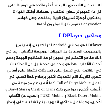
للاستخدام الشخصي ، الميزة الأكثر فائدة هي توفرها على
كل من كمبيوتر سطح المكتب والسحابة. أولئك الذين لا
يمتلكون أجهزة كمبيوتر قوية يمكنهم جعل خوادم
Genymotion تقوم بكل العمل من أجلها.
محاكي LDPlayer
LDPlayer هو محاكي Android آخر للاعبين. إنه يتميز
بالمجموعة المعتادة من الميزات الموجهة للألعاب ، بما في
ذلك عناصر التحكم في تعيين لوحة المفاتيح الجيدة ودعم
أحدث الألعاب ، هذا هو واحد من عدد قليل من المحاكيات
في القائمة التي تحصل على تحديثات نشطة على أساس
شهري تقريبًا. قام التحديث الأخير بإصلاح خطأ تسبب في
تعطل Call of Duty: Mobile. كما أنه يدعم مجموعة من
الألعاب الأخرى ، بما في ذلك Clash of Clans و Brawl Stars و
Black Desert Mobile و PUBG Mobile والعديد من الألعاب
الأخرى، وهو افضل محاكي اندرويد. يتم تشغيله على إصدار