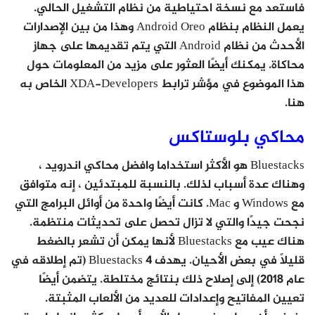
فاستعد مع نسخة احتياطية من نظام التشغيل الحالي.
يعمل النظام بنظام Android Oreo وهذا من بين الإصدارات
الأحدث من نظام Android التي يتم تقديمها على جهاز
محاكاة. يمكنك أيضًا العثور على مزيد من المعلومات حول
هذا الموضوع في مؤشر ترابط XDA-Developers الخاص به
هنا.
محاكي بلوستاكس
Bluestacks هو الأكثر استخداما وافضل محاكي اندرويد ،
وهناك عدة أسباب لذلك. بالنسبة للمبتدئين ، إنه متوافق
مع Windows و Mac. كانت أيضًا واحدة من أوائل البرامج التي
نجحت جيدًا والتي لا تزال تحصل على تحديثات منتظمة.
هناك عيب مع Bluestacks لأنها يمكن أن تشعر بالضغط
قليلاً في بعض الأحيان. يهدف Bluestacks 4 (تم إطلاقه في
عام 2018) إلى إصلاح ذلك بنتائج مختلطة. يتضمن أيضًا
تعيين المفاتيح وإعدادات للعديد من الألعاب المثبتة.