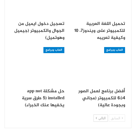
تحميل اللغة العربية
تسجيل دخول ايميل من
للكمبيوتر على ويندوز7، 10
الجوال والكمبيوتر (جيميل
وكيفية تعريبه
وهوتميل)
العاب وبرامج
العاب وبرامج
أفضل برنامج لعمل الصور
حل مشكلة app not
4*6 للكمبيوتر (مجاني
installed (5 طرق سرية
وبجودة عالية)
يخفيها عنك الخبراء)
السابق
التالي