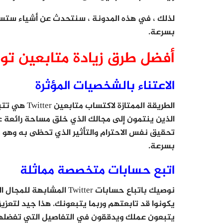
لذلك ، في هذه المدونة ، سنتحدث عن أشياء ستس
بسرعة.
أفضل طرق زيادة متابعين تو
الاعتناء بالشخصيات المؤثرة
الطريقة المم
الذين ينتمون إلى مجالك الذي خلق مساحة رائعة 
تحقيق نفس الاحترام والتأثير الذي تحظى به وهو م
بسرعة.
اتبع حسابات متخصصة مماثلة
نوصيك باتباع حسابات witter
يكونوا قد تابعتهم وربما يتبعونك. هذا جيد لتعزيز
يتبعون عملك ويدققون في التفاصيل التي تفضلها