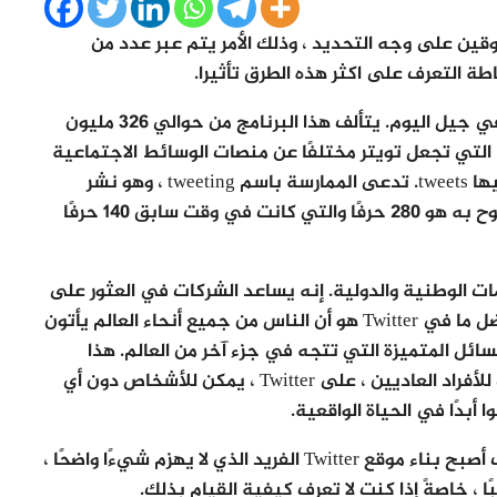
قين على وجه التحديد ، وذلك الأمر يتم عبر عدد من
ة التعرف على اكثر هذه الطرق تأثيرا.
يعد Twitter أحد مواقع التواصل الاجتماعي الرائدة في جيل اليوم. يتألف هذا البرنامج من حوالي 326 مليون
التي تجعل تويتر مختلفًا عن منصات الوسائط الاجتماعية
الأخرى هي خدمة المدونات الصغيرة التي يطلق عليها tweets. تدعى الممارسة باسم tweeting ، وهو نشر
الرسائل القصيرة (الحد الأقصى لعدد الكلمات المسموح به هو 280 حرفًا والتي كانت في وقت سابق 140 حرفًا
ن المنظمات الوطنية والدولية. إنه يساعد الشركات في العثور على
العملاء المحتملين للعلامات التجارية والخدمات. أفضل ما في Twitter هو أن الناس من جميع أنحاء العالم يأتون
ئل المتميزة التي تتجه في جزء آخر من العالم. هذا
يجعل Twitter قناة اتصال مفتوحة للشركات وكذلك للأفراد العاديين ، على Twitter ، يمكن للأشخاص دون أي
أبدًا في الحياة الواقعية.
تتزايد المنافسة على Twitter باستمرار. لهذا السبب أصبح بناء موقع Twitter الفريد الذي لا يهزم شيءًا واضحًا ،