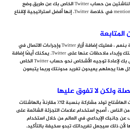
يمكنك مشاركة محتوى كتابك المفضل والمدونين الناشئين من حساب Twitter الخاص بك عن طريق وضع
علامة عليهم كمصدر رئيسي للمحتوى أو على أنه mention في خلاصة Twitter. إنها أفضل استراتيجية لإقناع
 المتابعة
هل تكتب المدونات أو تدير الموقع؟ إذا كانت الإجابة بنعم ، فعليك إضافة أزرار Twitter وإجراءات الاتصال في
نهاية مدوناتك. سيُلهم هذا Twitterati بقراءة مدونتك وإبداء ملاحظات عنها على Twitter. يمكنك أيضًا إضافة
رابط صفحة Twitter في مدونات موقع الويب الخاص بك لإعادة توجيه الأشخاص نحو حساب Twitter الخاص
كل هذا يجعلهم يعيدون تغريد مدونتك وربما يتبعون
لة ولكن لا تفوق عليها
ووفقًا لدراسة ما ، فإن التغريدات التي تحمل علامات الهاشتاج تولد مشاركة بنسبة 12٪ مقارنةً بالهاشتات
 من الناس ، أصبح استخدام علامات التجزئة الشائعة على
 أن تكشف عن جانبك الإبداعي في العالم من خلال استخدام
ها لأن ذلك سيجعل تغريداتك تبدو سخيفة بالتأكيد.