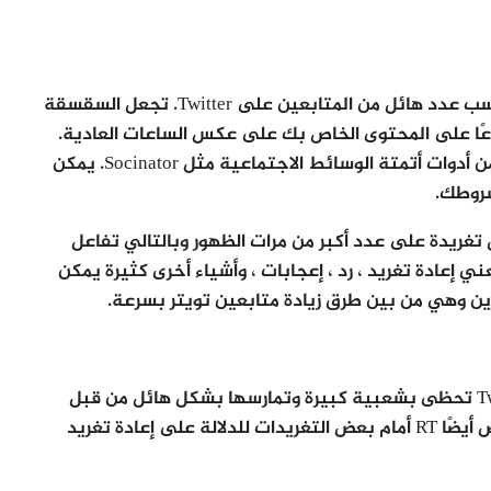
يلعب الوقت عاملاً لا مفر منه عندما يتعلق الأمر بكسب عدد هائل من المتابعين على Twitter. تجعل السقسقة
عًا على المحتوى الخاص بك على عكس الساعات العادية.
بالنسبة لمهمات Twitter هذه ، يمكنك الاستفادة من أدوات أتمتة الوسائط الاجتماعية مثل Socinator. يمكن
شروطك.
 تغريدة على عدد أكبر من مرات الظهور وبالتالي تفاعل
ني إعادة تغريد ، رد ، إعجابات ، وأشياء أخرى كثيرة يمكن
ين وهي من بين طرق زيادة متابعين تويتر بسرعة.
كما نعلم جميعًا ، فإن ميزة إعادة التغريد في Twitter تحظى بشعبية كبيرة وتمارسها بشكل هائل من قبل
الناس للنظر فيها. في بعض الأحيان ، يذكر الأشخاص أيضًا RT أمام بعض التغريدات للدلالة على إعادة تغريد