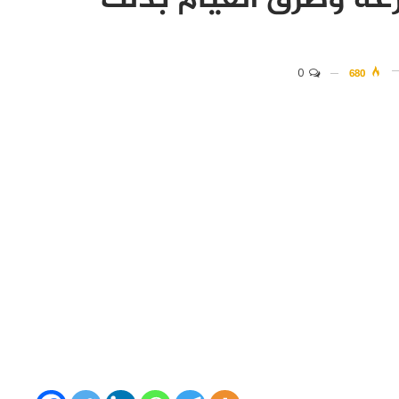
رعة وطرق القيام بذلك
0
680