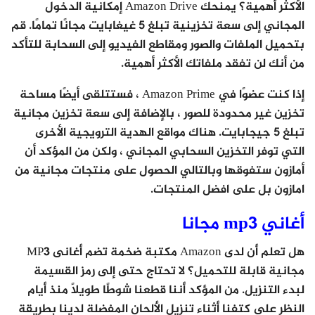
الأكثر أهمية؟ يمنحك Amazon Drive إمكانية الدخول
المجاني إلى سعة تخزينية تبلغ 5 غيغابايت مجانًا تمامًا. قم
بتحميل الملفات والصور ومقاطع الفيديو إلى السحابة للتأكد
من أنك لن تفقد ملفاتك الأكثر أهمية.
إذا كنت عضوًا في Amazon Prime ، فستتلقى أيضًا مساحة
تخزين غير محدودة للصور ، بالإضافة إلى سعة تخزين مجانية
تبلغ 5 جيجابايت. هناك مواقع الهدية الترويجية الأخرى
التي توفر التخزين السحابي المجاني ، ولكن من المؤكد أن
أمازون ستفوقها وبالتالي الحصول على منتجات مجانية من
امازون بل على افضل المنتجات.
أغاني mp3 مجانا
هل تعلم أن لدى Amazon مكتبة ضخمة تضم أغانى MP3
مجانية قابلة للتحميل؟ لا تحتاج حتى إلى رمز القسيمة
لبدء التنزيل. من المؤكد أننا قطعنا شوطًا طويلاً منذ أيام
النظر على كتفنا أثناء تنزيل الألحان المفضلة لدينا بطريقة