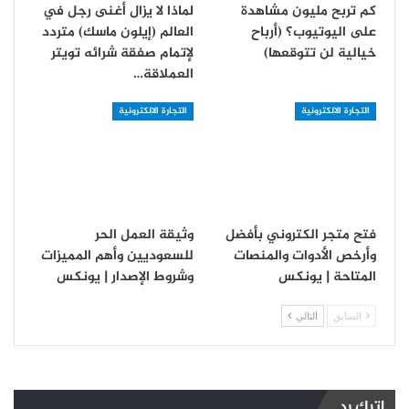
كم تربح مليون مشاهدة
لماذا لا يزال أغنى رجل في
على اليوتيوب؟ (أرباح
العالم (إيلون ماسك) متردد
خيالية لن تتوقعها)
لإتمام صفقة شرائه تويتر
العملاقة…
التجارة الالكترونية
التجارة الالكترونية
فتح متجر الكتروني بأفضل
وثيقة العمل الحر
وأرخص الأدوات والمنصات
للسعوديين وأهم المميزات
المتاحة | يونكس
وشروط الإصدار | يونكس
السابق
التالي
اترك رد