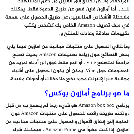
المراجعة) والتي تحتاج إلى القليل من دعم المستهلك
للبدء. أما أمازون فاين فهو عن طريق الدعوة فقط. يمكنك
ملاحظة الأشخاص المناسبين عن طريق الحصول على سمعة
في ملف تعريف Amazon الخاص بك كشخص يكتب
تقييمات صادقة وعادلة للمنتج و.
وبالتالي الحصول على منتجات مجانية من امازون فيما يلي
بعض النصائح حول زيادة تصنيفات Amazon بحيث تصبح
مراجعًا لمتصفح Vine ، أو انقر فقط فوق الزر أدناه لمزيد من
المعلومات حول Vine. يمكن أن يكون الحصول على أشياء
مجانية عبر الإنترنت مجرد بضع ملاحظات أو أصوات مفيدة.
ما هو برنامج أمازون بوكس؟
برنامج Amazon box box هو شيء ربما لم يسمع به من قبل
، ولكنه طريقة رائعة للحصول على منتجات Amazon دون
الحاجة إلى إنفاق الأموال والحصول على منتجات مجانية من
امازون. إذا كنت عضوًا في Amazon Prime ، فيمكنك شراء