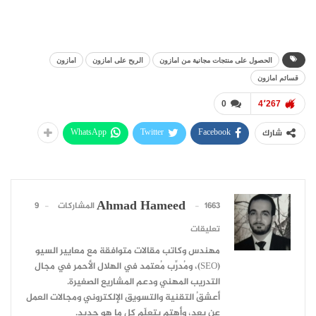
الحصول على منتجات مجانية من امازون
الربح على امازون
امازون
قسائم امازون
0
4٬267
WhatsApp
Twitter
Facebook
شارك
Ahmad Hameed
1663 المشاركات
9
تعليقات
مهندس وكاتب مقالات متوافقة مع معايير السيو
(SEO)، ومُدرِّب مُعتمد في الهلال الأحمر في مجال
التدريب المهني ودعم المشاريع الصغيرة.
أعشقُ التقنية والتسويق الإلكتروني ومجالات العمل
عن بعد، وأهتم بتعلّم كل ما هو جديد.