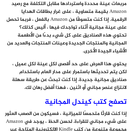
مربعات عينة محددة واستردادها مقابل التكلفة مع رصيد
Amazon بقيمة متساوية ، على غرار بطاقات الهدايا
الرقمية. إذا كنت متسوقًا من Amazon بالفعل ، فربما تحصل
على عينة مجانية أثناء تواجدك فيها ، أليس كذلك؟
تحتوي هذه الصناديق على كل شيء بدءًا من الأطعمة
المجانية والمنتجات الجديدة وعينات المنتجات والعديد من
الأشياء الجيدة الأخرى.
يحتوي هذا العرض على حد أقصى لكل عينة لكل عميل ،
لكن يتم تحديثها باستمرار على مدار العام باستخدام
صناديق مجانية جديدة. إذا كنت تبحث عن طريقة سهلة
لانتزاع عنصر مجاني أو اثنين ، فهذا أفضل رهان لك.
تصفح كتب كيندل المجانية
إذا كنت قارئًا متحمسًا للميزانية ، فسيكون من الصعب العثور
على شيء مجاني للقراءة. لحسن الحظ ، يوجد في Amazon
مجموعة متنوعة من كتب Kindle الإلكترونية المتاحة عبر