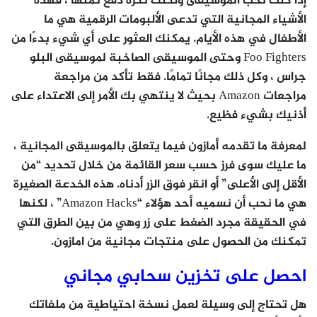
إذا كنت تحب الموسيقى ولكنك تكره دفع ثمنها ، فهذه
الأشياء المجانية التي تدعى الألبومات الرقمية هي ما
الأطفال في هذه الأيام. يمكنك العثور على أي شيء بدءًا من
Foo Fighters وحتى الموسيقى الصاخبة لموسيقى البلو
جراس ، وكل ذلك مجانًا تمامًا. فقط تأكد من مراجعة
مراجعات Amazon بحيث لا ينتهي بك الأمر إلى الاعتداء على
أذنيك بشيء فظيع.
لمعرفة ما تقدمه أمازون فيما يتعلق بالموسيقى المجانية ،
ما عليك سوى فرز حسب سعر القائمة من خلال تحديد “من
الأقل إلى الأعلى” أو انقر فوق الزر أدناه. هذه الخدعة الصغيرة
هي ما نحب أن نسميه أحد هؤلاء “Amazon Hacks” ، لكنها
في الحقيقة مجرد الضغط على زر وهي من بين الطرق التي
تمكنك من الحصول على منتجات مجانية من امازون.
احصل على تخزين سحابي مجاني
هل تحتاج إلى وسيلة لعمل نسخة احتياطية من ملفاتك