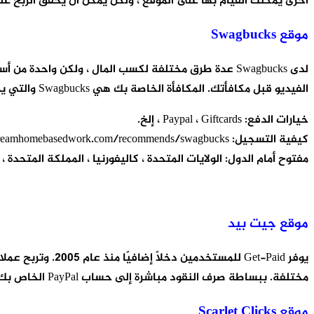
أخرى يمكنك القيام بها على الموقع ، ولكن يمكن أن يحقق الربح على NeoBux واحد فقط في اليوم من خلال النقر على الإعلانات. طرق الدفع المفضلة هي Skrill و Neteller و
موقع Swagbucks
لدى Swagbucks عدة طرق مختلفة لكسب المال ، ولكن وا
الفيديو قبل مكافأتك. المكافأة الخاصة بك هي Swagbucks والتي يمكن جمعها وصرفها لبطاقات الهدايا.
خيارات الدفع: Paypal ، Giftcards ، إلخ.
كيفية التسجيل: https://www.dreamhomebasedwork.com/recommends/swagbucks
مفتوح أمام الدول: الولايات المتحدة ، كاليفورنيا ، المملكة المتحدة ، 
موقع جيت بيد
يوفر Get-Paid ل
مختلفة. ببساطة صرف النقود مباشرة إلى حساب PayPal الخاص بك وسيتم دفعك ما بين 1-3 أيام وهو من اهم مواقع الربح من الاعلانات الصادقة.
موقع Scarlet Clicks