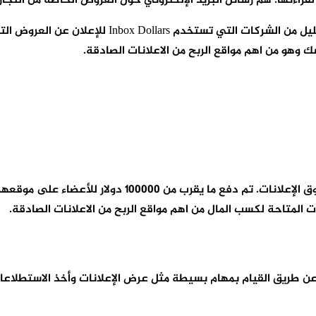
إن Home Chef و Vistaprint و JustFab و Hulu Plus ل
 وهو من اهم مواقع الربح من الاعلانات الصادقة.
لدى Bux Inc أكثر من 100،000 عضو يتقاضون رواتبهم مقابل 
ت المتاحة لكسب المال من اهم مواقع الربح من الاعلانات الصادقة.