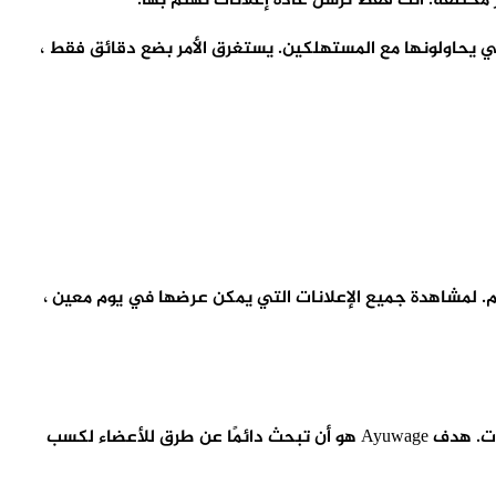
يست سوى عدد قليل من الشركات التي تستخدم Inbox Dollars للإعلان عن العروض التي يحاولونها مع المستهلكين. يستغرق الأمر بضع دقائق فقط ،
النقر فوق الإعلانات. تم دفع ما يقرب من 100000 دولار للأعضاء على موقعهم. لمشاهدة جميع الإعلانات التي يمكن عرضها في يوم معين ،
تأسست Ayuwage في عام 2009. يمكن للمستخدمين جني الأموال عن طريق القيام بمهام بسيطة مثل عرض الإعلانات وأخذ الاستطلاعات. هدف Ayuwage هو أن تبحث دائمًا عن طرق للأعضاء لكسب