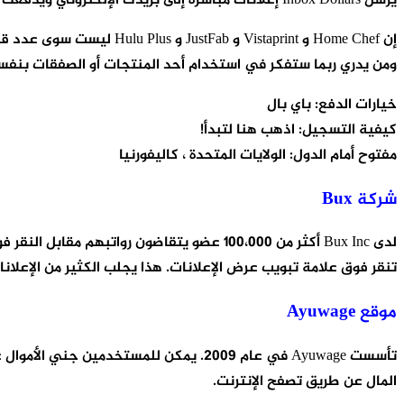
يرسل Inbox Dollars إعلانات مباشرة إلى بريدك الإلكتروني ويدفعك لقراءتها. هم رسائل البريد الإلكتروني حول العروض الخاصة من التجار مختلفة. أنت فقط ترسل عادة إعلانات تهتم بها.
ومن يدري ربما ستفكر في استخدام أحد المنتجات أو الصفقات بنفسك
خيارات الدفع: باي بال
كيفية التسجيل: اذهب هنا لتبدأ!
مفتوح أمام الدول: الولايات المتحدة ، كاليفورنيا
شركة Bux
تنقر فوق علامة تبويب عرض الإعلانات. هذا يجلب الكثير من الإعلانا
موقع Ayuwage
المال عن طريق تصفح الإنترنت.