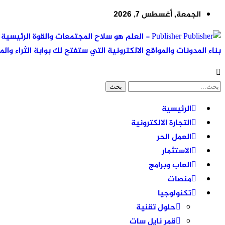
الجمعة, أغسطس 7, 2026
Publisher - العلم هو سلاح المجتمعات والقوة ال
بناء المدونات والمواقع الالكترونية التي ستفتح لك بوابة الثراء والم
الرئيسية
التجارة الالكترونية
العمل الحر
الاستثمار
العاب وبرامج
منصات
تكنولوجيا
حلول تقنية
قمر نايل سات