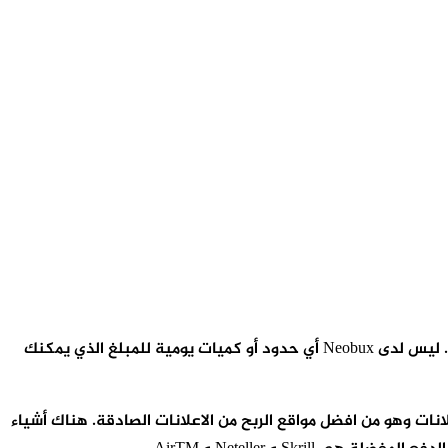
يختلف مقدار المال الذي يمكن للمستخدمين كسبه مع NeoBux حسب نوع العضوية التي لديهم. نوع وجودة الإعلانات هو أيضا عامل أيضا. ليس لدى Neobux أي حدود أو كميات يومية للمبلغ الذي يمكنك
ضون 24 ساعة لكسب المال عن طريق النقر فوق الإعلانات وهو من افضل مواقع الربح من الاعلانات الصادقة. هناك أشياء