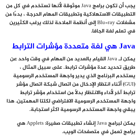
يجب أن تكون برامج Java موثوقة لأنها تستخدم في كل من
التطبيقات الاستهلاكية وتطبيقات المهام الحرجة ، بدءًا من
مشغلات Blu-ray إلى أنظمة الملاحة لذلك يرغب الكثيرين
في تعلم لغة الجافا.
Java هي لغة متعددة مؤشرات الترابط
يمكن لـ Java القيام بالعديد من المهام في وقت واحد عن
طريق تحديد عدة مؤشرات ترابط. على سبيل المثال ،
يستخدم البرنامج الذي يدير واجهة المستخدم الرسومية
(GUI) أثناء انتظار الإدخال من اتصال شبكة اتصال مؤشر
ترابط آخر لأداء والانتظار بدلاً من استخدام مؤشر ترابط
واجهة المستخدم الرسومية الافتراضي لكلتا المهمتين. هذا
يبقي واجهة المستخدم الرسومية اكثر استجابة.
يمكن لبرامج Java إنشاء تطبيقات صغيرة: Applets هي
برامج تعمل في متصفحات الويب.