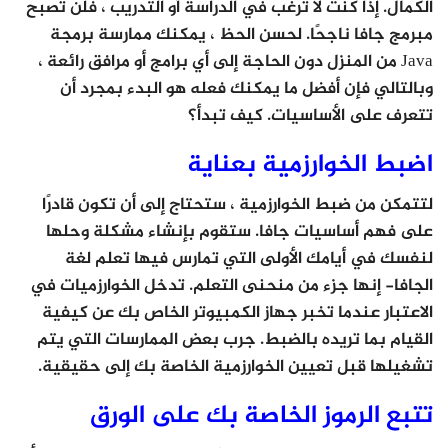
الكمال. إذا كنت لا ترغب في الدراسة أو التدريب ، فلن تصبح
مبرمج جافا ناجحًا. لحسن الحظ ، يمكنك ممارسة برمجة
Java من المنزل دون الحاجة إلى أي برامج أو مرافق رائعة ،
وبالتالي فإن أفضل ما يمكنك فعله هو البدء بمجرد أن
تتعرف على الأساسيات. كيف تبدأ؟
اضبط الخوارزمية بعناية
لتتمكن من ضبط الخوارزمية ، ستحتاج إلى أن تكون قادرًا
على فهم أساسيات جافا. ستقوم بإنشاء مشكلة وحلها
لنفسك في أيامك الأولى التي تمارس فيها تعلم لغة
الجافا- إنها جزء من منحنى التعلم. تدخل الخوارزميات في
الاعتبار عندما تخبر جهاز الكمبيوتر الخاص بك عن كيفية
القيام بما تريده بالضبط. جرب بعض الممارسات التي يتم
تشغيلها قبل تعيين الخوارزمية الخاصة بك إلى حقيقية.
تتبع الرموز الخاصة بك على الورق