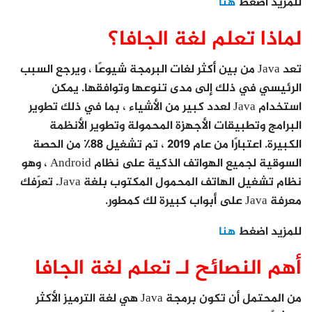
للمزيد اضغط
هنا
لماذا تعلم لغة الجافا؟
تعد Java من بين أكثر لغات البرمجة شيوعًا ، ويرجع السبب
الرئيسي في ذلك إلى مدى تنوعها وتوافقها. يمكن
استخدام Java لعدد كبير من الأشياء ، بما في ذلك تطوير
البرامج وتطبيقات الأجهزة المحمولة وتطوير الأنظمة
الكبيرة. اعتبارًا من عام 2019 ، تم تشغيل 88٪ من الحصة
السوقية لجميع الهواتف الذكية على نظام Android ، وهو
نظام تشغيل الهاتف المحمول المكتوب بلغة Java. تعرّفك
معرفة Java على أبواب كبيرة لك كمطور.
للمزيد اضغط
هنا
أهم النصائح لـ تعلم لغة الجافا
من المحتمل أن تكون برمجة Java هي لغة الترميز الأكثر