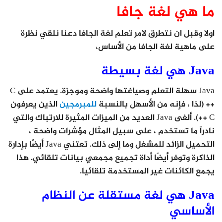
ما هي لغة جافا
اولا وقبل ان نتطرق لامر تعلم لغة الجافا دعنا نلقي نظرة
على ماهية لغة الجافا من الأساس،
Java هي لغة بسيطة
Java سهلة التعلم وصياغتها واضحة وموجزة. يعتمد على C
++ (لذا ، فإنه من الأسهل بالنسبة
للمبرمجين
الذين يعرفون
C ++). ألغى Java العديد من الميزات المثيرة للارتباك والتي
نادراً ما تستخدم ، على سبيل المثال مؤشرات واضحة ،
التحميل الزائد للمشغل وما إلى ذلك. تعتني Java أيضًا بإدارة
الذاكرة وتوفر أيضًا أداة تجميع مجمعي بيانات تلقائي. هذا
يجمع الكائنات غير المستخدمة تلقائيا.
Java هي لغة مستقلة عن النظام
الأساسي