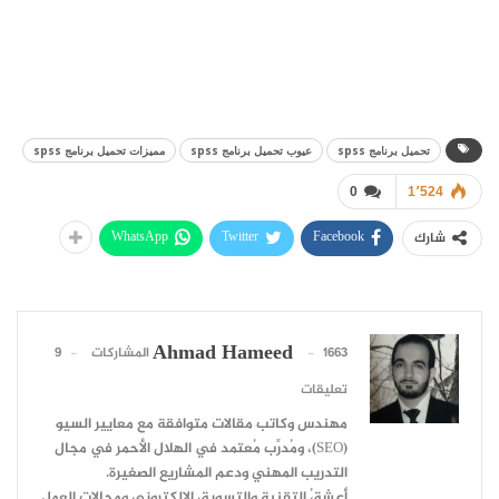
تحميل برنامج spss
عيوب تحميل برنامج spss
مميزات تحميل برنامج spss
0
1٬524
WhatsApp
Twitter
Facebook
شارك
Ahmad Hameed
1663 المشاركات
9
تعليقات
مهندس وكاتب مقالات متوافقة مع معايير السيو
(SEO)، ومُدرِّب مُعتمد في الهلال الأحمر في مجال
التدريب المهني ودعم المشاريع الصغيرة.
أعشقُ التقنية والتسويق الإلكتروني ومجالات العمل