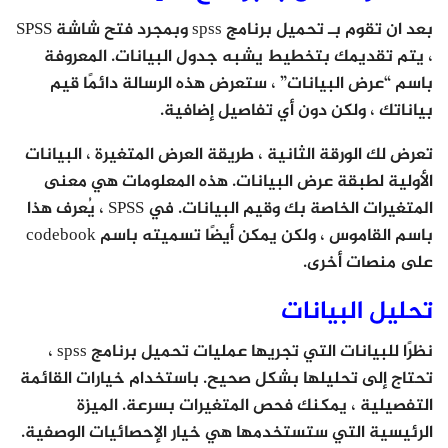
بعد ان تقوم بـ تحميل برنامج spss وبمجرد فتح شاشة SPSS
، يتم تقديمك بتخطيط يشبه جدول البيانات. المعروفة
باسم “عرض البيانات” ، ستعرض هذه الرسالة دائمًا قيم
بياناتك ، ولكن دون أي تفاصيل إضافية.
تعرض لك الورقة الثانية ، طريقة العرض المتغيرة ، البيانات
الأولية لطبقة عرض البيانات. هذه المعلومات هي معنى
المتغيرات الخاصة بك وقيم البيانات. في SPSS ، يُعرف هذا
باسم القاموس ، ولكن يمكن أيضًا تسميته باسم codebook
على منصات أخرى.
تحليل البيانات
نظرًا للبيانات التي تجريها عمليات تحميل برنامج spss ،
تحتاج إلى تحليلها بشكل صحيح. باستخدام خيارات القائمة
التفصيلية ، يمكنك فحص المتغيرات بسرعة. الميزة
الرئيسية التي ستستخدمها هي خيار الإحصائيات الوصفية.