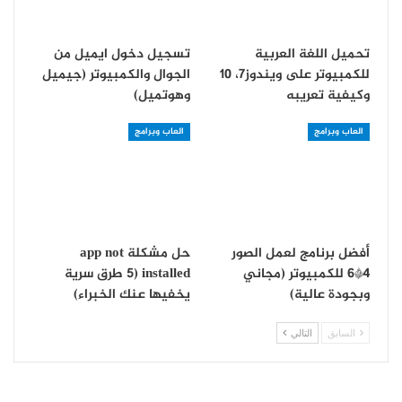
تحميل اللغة العربية
تسجيل دخول ايميل من
للكمبيوتر على ويندوز7، 10
الجوال والكمبيوتر (جيميل
وكيفية تعريبه
وهوتميل)
العاب وبرامج
العاب وبرامج
أفضل برنامج لعمل الصور
حل مشكلة app not
4*6 للكمبيوتر (مجاني
installed (5 طرق سرية
وبجودة عالية)
يخفيها عنك الخبراء)
السابق
التالي