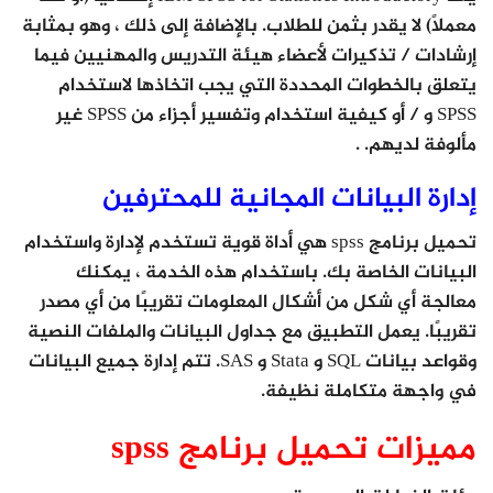
معملًا) لا يقدر بثمن للطلاب. بالإضافة إلى ذلك ، وهو بمثابة
إرشادات / تذكيرات لأعضاء هيئة التدريس والمهنيين فيما
يتعلق بالخطوات المحددة التي يجب اتخاذها لاستخدام
SPSS و / أو كيفية استخدام وتفسير أجزاء من SPSS غير
مألوفة لديهم. .
إدارة البيانات المجانية للمحترفين
تحميل برنامج spss هي أداة قوية تستخدم لإدارة واستخدام
البيانات الخاصة بك. باستخدام هذه الخدمة ، يمكنك
معالجة أي شكل من أشكال المعلومات تقريبًا من أي مصدر
تقريبًا. يعمل التطبيق مع جداول البيانات والملفات النصية
وقواعد بيانات SQL و Stata و SAS. تتم إدارة جميع البيانات
في واجهة متكاملة نظيفة.
مميزات تحميل برنامج spss