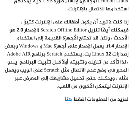
Doudou Linux (مجاني) لإنشاء صورة USB حية يمكنهم
استخدامها للاتصال بالإنترنت.
إذا كنت لا تريد أن يكون أطفالك على الإنترنت كثيرًا ،
فيمكنك أيضًا تنزيل Scratch Offline Editor (الإصدار 2.0 هو
الأحدث ، ولكن قد تحتاج الأجهزة القديمة إلى استخدام
الإصدار 1.4). يعمل الإصدار على أجهزة Mac و Windows وبعض
إصدارات Linux 32 بت. يستخدم Scratch برنامج Adobe AIR
، لذا تأكد من تنزيله وتثبيته أولاً قبل تثبيت البرنامج. يبدو
المحرر في وضع عدم الاتصال مثل Scratch على الويب ويعمل
مثله ، ويمكنك حتى تحميل مشاريعك إلى المعرض عبر
الإنترنت ليتمكن الآخرون من اللعب.
لمزيد من المعلومات اضغط
هنا