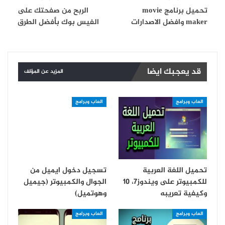
تحميل برنامج movie
الربح من صفحتك على
maker وافضل الاصدارات
الفيس بوك بأفضل الطرق
قد يعجبك ايضا
المزيد عن المؤلف
العاب وبرامج
العاب وبرامج
تحميل اللغة العربية
تسجيل دخول ايميل من
للكمبيوتر على ويندوز7، 10
الجوال والكمبيوتر (جيميل
وكيفية تعريبه
وهوتميل)
العاب وبرامج
العاب وبرامج