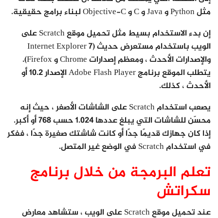
مثل Python و Java و C و Objective-C لبناء برامج حقيقية.
إن بدء الاستخدام بسيط مثل تحميل موقع Scratch على
الويب باستخدام مستعرض حديث (Internet Explorer 7
والإصدارات الأحدث ، ومعظم إصدارات Chrome و Firefox).
يتطلب الموقع برنامج Adobe Flash Player الإصدار 10.2 أو
الأحدث ، كذلك.
يصعب استخدام Scratch على الشاشات الأصغر ، حيث إنه
محسّن للشاشات التي يبلغ عددها 1.024 حسب 768 أو أكبر.
إذا كان جهازك قديمًا جدًا أو كانت شاشتك صغيرة جدًا ، ففكر
في استخدام Scratch في الوضع غير المتصل.
تعلم البرمجة من خلال برنامج
سكراتش
عند تحميل موقع Scratch على الويب ، ستشاهد معارض