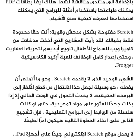
بالإضافة إلى منتدى مناقشة نشط. هناك أيضًا بطاقات PDF
يمكنك طباعتها باستخدام أمثلة للبرامج التي يمكنك
استخدامها لمعرفة كيفية صنع الأشياء.
Scratch مفتوحة بشكل مدهش وقوية: أنت حقًا محدودة
فقط بخيالك. لقد رأيت المشاريع التي أخذت مدخلات من
كاميرا ويب للسماح للأطفال تلويح أيديهم لتحريك العفاريت
، وحتى إصدار كامل الوظائف للعبة أركيد الكلاسيكية
Frogger.
الشيء الوحيد الذي لا يقدمه Scratch ، وهو ما أتمنى أن
يفعله ، هو وسيلة لجعل هذا الانتقال من قطع الألغاز إلى
البرمجة الحقيقية. لا يحدث التحول في الوقت الحالي إلا إذا
بذلت جهدًا للعثور على مواد تمهيدية. حتى لو كانت
سلسلة من الروابط إلى البرامج التعليمية ، فإن تشجيع
الناس على اتخاذ الخطوة التالية سيكون أمرًا لطيفًا.
لا يعمل موقع Scratch الإلكتروني جيدًا على أجهزة iPad ،