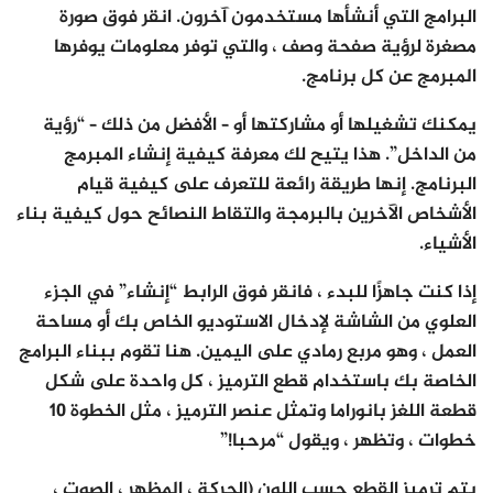
البرامج التي أنشأها مستخدمون آخرون. انقر فوق صورة
مصغرة لرؤية صفحة وصف ، والتي توفر معلومات يوفرها
المبرمج عن كل برنامج.
يمكنك تشغيلها أو مشاركتها أو – الأفضل من ذلك – “رؤية
من الداخل”. هذا يتيح لك معرفة كيفية إنشاء المبرمج
البرنامج. إنها طريقة رائعة للتعرف على كيفية قيام
الأشخاص الآخرين بالبرمجة والتقاط النصائح حول كيفية بناء
الأشياء.
إذا كنت جاهزًا للبدء ، فانقر فوق الرابط “إنشاء” في الجزء
العلوي من الشاشة لإدخال الاستوديو الخاص بك أو مساحة
العمل ، وهو مربع رمادي على اليمين. هنا تقوم ببناء البرامج
الخاصة بك باستخدام قطع الترميز ، كل واحدة على شكل
قطعة اللغز بانوراما وتمثل عنصر الترميز ، مثل الخطوة 10
خطوات ، وتظهر ، ويقول “مرحبا!”
يتم ترميز القطع حسب اللون (الحركة ، المظهر ، الصوت ،