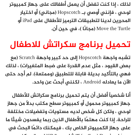
لذلك ، إذا كنت تفضل أن يعمل أطفالك على جهاز كمبيوتر
لوحي ، فإنني أوصي بـ Hopscotch (مجاني) أو اختيار
المحررين لدينا لتطبيقات الترميز للأطفال على iPad أو
Move the Turtle (مجانًا )، في حين أن.
تحميل برنامج سكراتش للاطفال
تشبه واجهة Hopscotch إلى حد كبير واجهة Scratch (مع
بعض القيود ، مثل عدم القدرة على ضبط المتغيرات) ، لذلك
فهي بالتأكيد بديلة قابلة للتطبيق (وممتعة). لم أجد حتى
الآن ما يعادله Android ، لكنني أبحث عن واحد.
أنا شخصياً أفضل أن يتم تحميل برنامج سكراتش للأطفال
جهاز كمبيوتر محمول أو كمبيوتر سطح مكتب بدلاً من جهاز
لوحي ، ولكن كل شخص لديه مستويات وتفضيلات مختلفة
للراحة. إذا كنت مهتمًا بالأطفال الذين ربما يفسدون شيئًا ما
على جهاز الكمبيوتر الخاص بك ، فيمكنك دائمًا البحث في