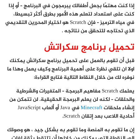
إذا كنت مهتمًا بجعل أطفالك يبرمجون في البرنامج – أو إذا
كنت على استعداد لتعلم هذه الأمور بطرق أكثر تبسيطا،
في مياه الترميز – فإن Scratch هو اختيار المحررين التقديمي
الذي تحتاجه للتحقق من نتائجه .
تحميل برنامج سكراتش
قبل أن تقوم بالعمل على تحميل برنامج سكراتش يمكنك
اولا ان تلقي نظرة على أهمية البرنامج وكيف يعمل وهذا ما
نوفره لك من خلال النقاط التالية فتابع القراءة:
يعلمك Scratch مفاهيم البرمجة – المتغيرات والشرطية
والحلقات – لكنه لن يعلم البرمجة الحقيقية. لن تتمكن من
إنشاء ملحقات
Minecraft
في Java أو ألعاب JavaScript
أحادية اللاعب بعد إتقان Scratch.
إن ما تقوم به المنصة وما تقوم به بشكل جيد ، هو وصولك
إلى النقطة التي يمكنك من خلالها أن تلتقط بثقة لغات