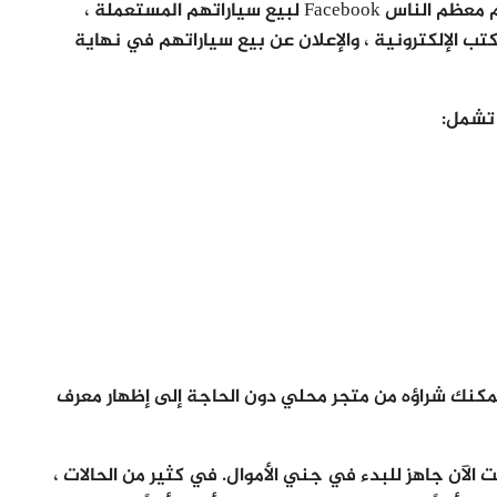
يمكن بيع أي شيء تقريبًا على Facebook. يستخدم معظم الناس Facebook لبيع سياراتهم المستعملة ،
لكتب الإلكترونية ، والإعلان عن بيع سياراتهم في نهاية
ل عام ، يمكنك بيع أي شيء على Facebook يمكنك شراؤه من متجر محلي دون الحاجة إلى إظهار معرف
الآن جاهز للبدء في جني الأموال. في كثير من الحالات ،