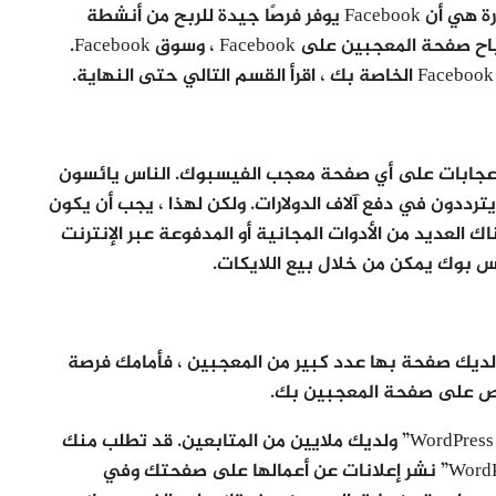
ومحتوى الفيديو / الصوت على الحائط. الأخبار السارة هي أن Facebook يوفر فرصًا جيدة للربح من أنشطة
مختلفة مثل حملات التسويق على Facebook ، وأرباح صفحة المعجبين على Facebook ، وسوق Facebook.
عجابات على أي صفحة معجب الفيسبوك. الناس يائسون
 يترددون في دفع آلاف الدولارات. ولكن لهذا ، يجب أن يكون
برة في إنشاء الإعجابات على Facebook. هناك العديد من الأدوات المجانية أو المدفوعة عبر الإنترنت
س بوك يمكن من خلال بيع اللايكات.
يك صفحة بها عدد كبير من المعجبين ، فأمامك فرصة
اص على صفحة المعجبين بك.
دعنا نفترض أن لديك صفحة معجبين على “دروس WordPress” ولديك ملايين من المتابعين. قد تطلب منك
الشركات / الوكالات التي تبيع خدمات “تطوير WordPress” نشر إعلانات عن أعمالها على صفحتك وفي