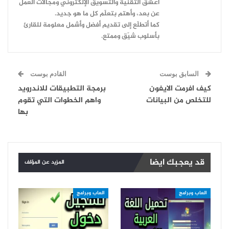
أعشقُ التقنية والتسويق الإلكتروني ومجالات العمل
عن بعد، وأهتم بتعلّم كل ما هو جديد.
كما أتطلّع إلى تقديم أفضل وأشمل معلومة للقارئ
بأسلوب شيّق وممتع.
السابق بوست
القادم بوست
كيف افرمت الايفون
برمجة التطبيقات للاندرويد
للتخلص من البيانات
واهم الخطوات التي تقوم
بها
قد يعجبك ايضا
المزيد عن المؤلف
العاب وبرامج
العاب وبرامج