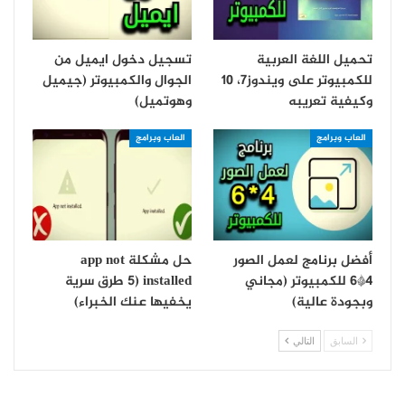
تحميل اللغة العربية
تسجيل دخول ايميل من
للكمبيوتر على ويندوز7، 10
الجوال والكمبيوتر (جيميل
وكيفية تعريبه
وهوتميل)
العاب وبرامج
العاب وبرامج
أفضل برنامج لعمل الصور
حل مشكلة app not
4*6 للكمبيوتر (مجاني
installed (5 طرق سرية
وبجودة عالية)
يخفيها عنك الخبراء)
السابق
التالي