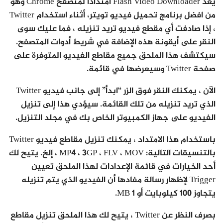
يعد Flash Video Downloader امتدادًا لمتصفح Chrome وهو
من افضل برنامج تحميل فيديو تويتر، أثناء استخدام Twitter
، إذا صادفت أي مقطع فيديو تريد تنزيله ، فما عليك سوى
النقر على أيقونة هذه الإضافة في شريط أدوات المتصفح.
سيكتشف هذا الملحق جميع مقاطع الفيديو المتوفرة على
صفحة Twitter وسيعرضها في قائمة.
الآن ، يمكنك النقر فوق الزر “ابدأ” إلى جانب فيديو Twitter
الذي تريد تنزيله من تلك القائمة. سيؤدي هذا إلى تنزيل
الفيديو على جهاز الكمبيوتر الخاص بك في مجلد التنزيل.
باستخدام هذا الامتداد ، يمكنك تنزيل مقاطع فيديو Twitter
بالتنسيقات التالية: MP4 ، 3GP ، FLV ، MOV ، إلخ. يتيح لك
أحد الخيارات في قائمة الإعدادات لهذا الملحق تعيين
Trigger لإظهار رسالة مفادها أن الفيديو الذي يتم تنزيله
يتجاوز 100 كيلوبايت أو 1 MB.
بصرف النظر عن Twitter ، يتيح لك هذا الملحق تنزيل مقاطع