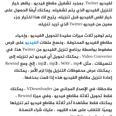
لفيديو Twitter. بمجرد تشغيل مقطع فيديو ، يظهر خيار
لتنزيل الفيديو الذي يتم تشغيله. يمكنك أيضًا الحصول على
خيار لقص الفيديو قبل تنزيله. يتيح لك هذا اختيار جزء
معين من فيديو Twitter الذي تريد تنزيله.
يتم توفير ثلاث ميزات مفيدة لتحويل الفيديو ، وإحياء
مقاطع الفيديو المحذوفة ، ونسخ ملفات
الفيديو
على قرص
مضغوط بواسطة برنامج تنزيل الفيديو من Twitter هذا. في
Video Converter ، يمكنك تحويل أي فيديو تم تنزيله إلى
تنسيقات ، مثل: mp2 ، mp3 ، WAV ، mp4 ، إلخ. ومع Rewind
، يمكنك عرض محفوظات التنزيل وإذا لزم الأمر ، يمكنك
إعادة تنزيل مقاطع الفيديو هذه إذا قمت بحذفها .
ملاحظة: في الإصدار المجاني من VDownloader ، يمكنك
فقط تحويل ثلاثة مقاطع فيديو ، وفي ميزة Rewind ،
يمكنك فقط مشاهدة آخر ثلاثة مقاطع فيديو تم تنزيلها
يوميًا. للتغلب على هذه القيود ، عليك شراء النسخة