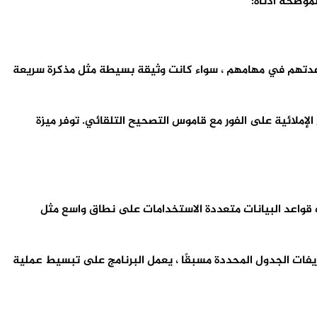
اة معالجة نصوص ونشر مكتبي مميزة تمامًا ، يمكن للمستخدمين أن يتوقعوا من تحميل برنامج ليبر اوفيس LibreOffice مساعدتهم في مهامهم ، سواء كانت وثيقة بسيطة مثل مذكرة سريعة
خطاء الإملائية على الفور مع قاموس التصحيح التلقائي. توفر ميزة
 يتم توفير برامج تشغيل أصلية لمحركات قواعد البيانات متعددة الاستخدامات على نطاق واسع مثل
 من خلال مجموعة تعريفات الجدول المحددة مسبقًا ، يعمل البرنامج على تبسيط عملية