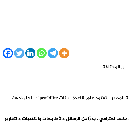
فيس المختلفة.
قبل أن تقوم بـ تحميل برنامج ليبر اوفيس عليك أن تتعرف على أهم ما يتعلق بهذا البرنامج، LibreOffice هو مجموعة مكتب حرة ومفتوحة المصدر – تعتمد على قاعدة بيانات OpenOffice – لها واجهة
دات أنيقة وذات مظهر احترافي ، بدءًا من الرسائل والأطروحات والكتيبات والتقارير