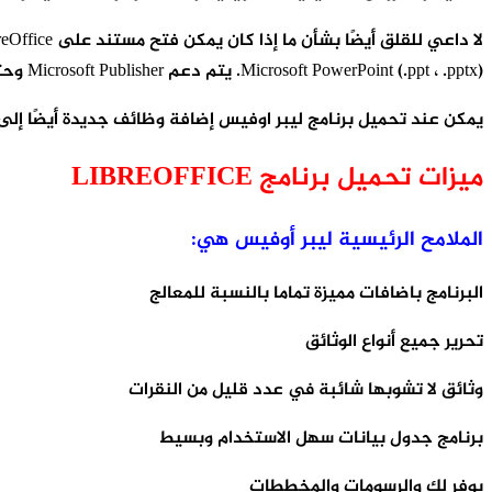
Microsoft PowerPoint (.ppt ، .pptx). يتم دعم Microsoft Publisher وحتى تنسيقات المستندات الحديثة مثل تنسيق OpenDocument أو ODF.
يمكن عند تحميل برنامج ليبر اوفيس إضافة وظائف جديدة أيضًا إلى
ميزات تحميل برنامج LIBREOFFICE
الملامح الرئيسية ليبر أوفيس هي:
البرنامج باضافات مميزة تماما بالنسبة للمعالج
تحرير جميع أنواع الوثائق
وثائق لا تشوبها شائبة في عدد قليل من النقرات
برنامج جدول بيانات سهل الاستخدام وبسيط
يوفر لك والرسومات والمخططات