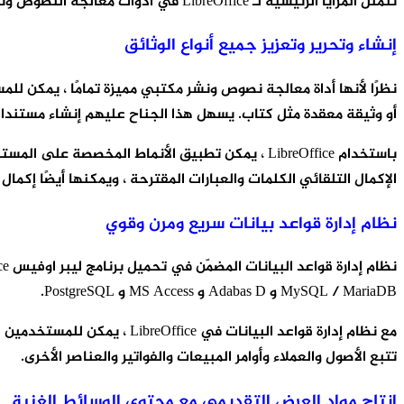
تتمثل المزايا الرئيسية لـ LibreOffice في أدوات معالجة النصوص ونشرها كاملة الميزات وسهولة الاستخدام ومجانية. فيما يلي الفوائد الموضحة أدناه:
إنشاء وتحرير وتعزيز جميع أنواع الوثائق
أو وثيقة معقدة مثل كتاب. يسهل هذا الجناح عليهم إنشاء مستندات
باستخدام LibreOffice ، يمكن تطبيق الأنماط المخص
الإكمال التلقائي الكلمات والعبارات المقترحة ، ويمكنها أيضًا إكمال
نظام إدارة قواعد بيانات سريع ومرن وقوي
MySQL / MariaDB و Adabas D و MS Access و PostgreSQL.
مع نظام إدارة قواعد البيان
تتبع الأصول والعملاء وأوامر المبيعات والفواتير والعناصر الأخرى.
إنتاج مواد العرض التقديمي مع محتوى الوسائط الغنية