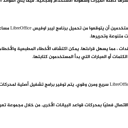
نظرًا لأنها أد
 متنوعة وتحريرها.
صة على المستندات ، مما يسهل قراءتها. يمكن اكتشاف الأخطاء المطبعية والأ
 الكلمات أو العبارات التي بدأ المستخدمون كتابتها.
نظام إدارة قواعد البيانات المضمّن في تحميل برنامج ليبر اوفيس LibreOffice سريع ومرن وقوي.
ات في LibreOffice ، يمكن للمستخدمين الاتصال فعليًا بمحركات قواعد البيانات الأخرى.