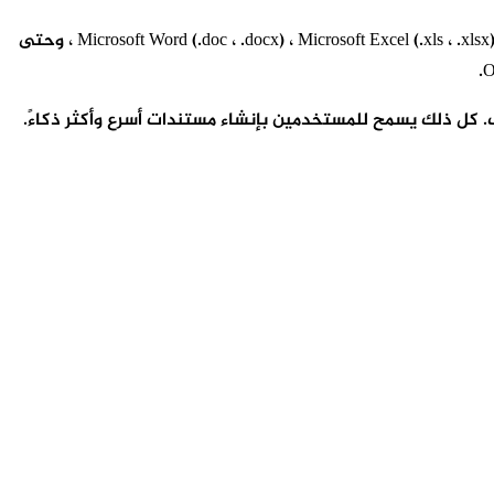
لا داعي للقلق أيضًا بشأن ما إذا كان يمكن فتح مستند على LibreOffice ، حيث يدعم الجناح تنسيقات متعددة للمستندات. وتشمل هذه Microsoft Word (.doc ، .docx) ، Microsoft Excel (.xls ، .xlsx) ، وحتى
. كل ذلك يسمح للمستخدمين بإنشاء مستندات أسرع وأكثر ذكاءً.