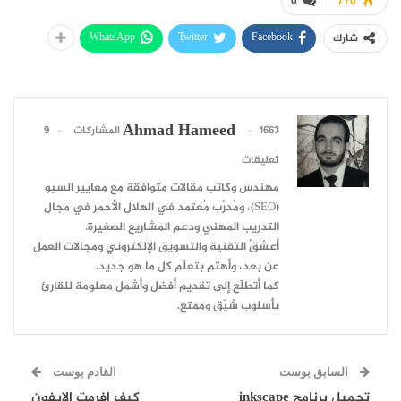
0
770
WhatsApp
Twitter
Facebook
شارك
Ahmad Hameed
1663 المشاركات
9
تعليقات
مهندس وكاتب مقالات متوافقة مع معايير السيو
(SEO)، ومُدرِّب مُعتمد في الهلال الأحمر في مجال
التدريب المهني ودعم المشاريع الصغيرة.
أعشقُ التقنية والتسويق الإلكتروني ومجالات العمل
عن بعد، وأهتم بتعلّم كل ما هو جديد.
كما أتطلّع إلى تقديم أفضل وأشمل معلومة للقارئ
بأسلوب شيّق وممتع.
السابق بوست
القادم بوست
تحميل برنامج inkscape
كيف افرمت الايفون