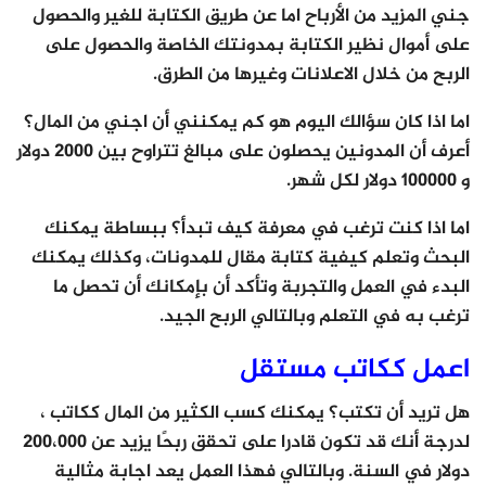
جني المزيد من الأرباح اما عن طريق الكتابة للغير والحصول
على أموال نظير الكتابة بمدونتك الخاصة والحصول على
الربح من خلال الاعلانات وغيرها من الطرق.
اما اذا كان سؤالك اليوم هو كم يمكنني أن اجني من المال؟
أعرف أن المدونين يحصلون على مبالغ تتراوح بين 2000 دولار
و 100000 دولار لكل شهر.
اما اذا كنت ترغب في معرفة كيف تبدأ؟ ببساطة يمكنك
البحث وتعلم كيفية كتابة مقال للمدونات، وكذلك يمكنك
البدء في العمل والتجربة وتأكد أن بإمكانك أن تحصل ما
ترغب به في التعلم وبالتالي الربح الجيد.
اعمل ككاتب مستقل
هل تريد أن تكتب؟ يمكنك كسب الكثير من المال ككاتب ،
لدرجة أنك قد تكون قادرا على تحقق ربحًا يزيد عن 200،000
دولار في السنة. وبالتالي فهذا العمل يعد اجابة مثالية