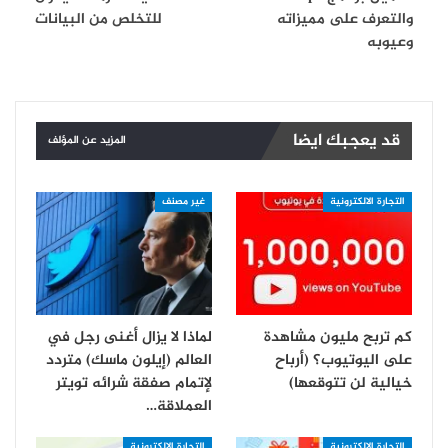
والتعرف على مميزاته
للتخلص من البيانات
وعيوبه
قد يعجبك ايضا
المزيد عن المؤلف
التجارة الالكترونية
غير مصنف
كم تربح مليون مشاهدة
لماذا لا يزال أغنى رجل في
على اليوتيوب؟ (أرباح
العالم (إيلون ماسك) متردد
خيالية لن تتوقعها)
لإتمام صفقة شرائه تويتر
العملاقة…
التجارة الالكترونية
التجارة الالكترونية