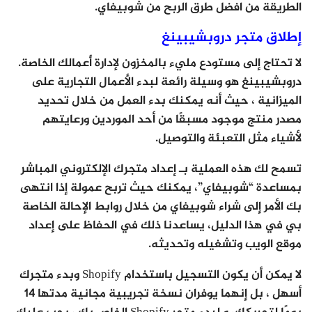
الطريقة من افضل طرق الربح من شوبيفاي.
إطلاق متجر دروبشيبينغ
لا تحتاج إلى مستودع مليء بالمخزون لإدارة أعمالك الخاصة.
دروبشيبينغ هو وسيلة رائعة لبدء الأعمال التجارية على
الميزانية ، حيث أنه يمكنك بدء العمل من خلال تحديد
مصدر منتج موجود مسبقًا من أحد الموردين ورعايتهم
لأشياء مثل التعبئة والتوصيل.
تسمح لك هذه العملية بـ إعداد متجرك الإلكتروني المباشر
بمساعدة “شوبيفاي”، يمكنك حيث تربح عمولة إذا انتهى
بك الأمر إلى شراء شوبيفاي من خلال روابط الإحالة الخاصة
بي في هذا الدليل، يساعدنا ذلك في الحفاظ على إعداد
موقع الويب وتشغيله وتحديثه.
لا يمكن أن يكون التسجيل باستخدام Shopify وبدء متجرك
أسهل ، بل إنهما يوفران نسخة تجريبية مجانية مدتها 14