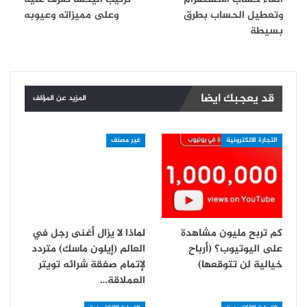
وتعطيل الحساب بطرق
وعلى مميزاته وعيوبه
بسيطة
قد يعجبك ايضا
المزيد عن المؤلف
التجارة الالكترونية
غير مصنف
كم تربح مليون مشاهدة
لماذا لا يزال أغنى رجل في
على اليوتيوب؟ (أرباح
العالم (إيلون ماسك) متردد
خيالية لن تتوقعها)
لإتمام صفقة شرائه تويتر
العملاقة…