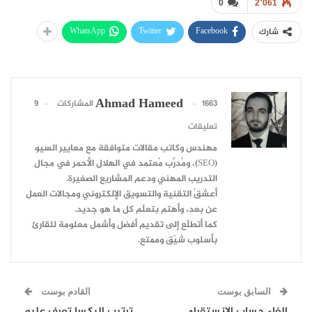
0
2٬061
WhatsApp
Twitter
Facebook
شارك
Ahmad Hameed
1663 المشاركات
9
تعليقات
مهندس وكاتب مقالات متوافقة مع معايير السيو
(SEO)، ومُدرِّب مُعتمد في الهلال الأحمر في مجال
التدريب المهني ودعم المشاريع الصغيرة.
أعشقُ التقنية والتسويق الإلكتروني ومجالات العمل
عن بعد، وأهتم بتعلّم كل ما هو جديد.
كما أتطلّع إلى تقديم أفضل وأشمل معلومة للقارئ
بأسلوب شيّق وممتع.
السابق بوست
القادم بوست
الغاء حساب الانستقرام
ترتيب اليكسا تعرف عليه