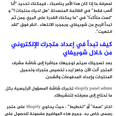
لمعرفة ما إذا كان هذا الأمر يناسبك ، فيمكنك تحديد “أنا
ألعب فقط” في القائمة المنسدلة “هل لديك منتجات؟” و
“لست متأكدًا” في “ما يمكنك القدرة على البيع، ومن ثم
تبدأ الربح من شوبيفاي، وبمجرد الانتهاء ، انقر فوق “لقد
انتهيت”.
كيف تبدأ في إعداد متجرك الإلكتروني
من خلال شوبيفاي
بعد تسجيلك سيتم توجيهك مباشرة إلى شاشة مشرف
المتجر. أنت الآن جاهز لبدء تخصيص متجرك وتحميل
المنتجات وإعداد المدفوعات والشحن.
shopify panel admin تخبرك شاشة المسؤول الرئيسية بكل
ما تحتاج إلى معرفته لتنشيطك.
اختر “سمة” أو “تخطيط” ، حيث يحتوي Shopify على متجر
رسمي خاص به. جميع هذه المواضيع مضمونة للحصول على