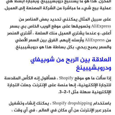
المخزن. هذا هو ما يستتبع دروبشيبينغ، وبعبارة أبسط هي
عملية بيع شيء ما مباشرة من الشركة المصنعة إلى العميل.
على سبيل المثال يمكنني تحديد بعض العناصر من
AliExpress وتسويقها على موقع الويب الخاص بي بسعر
أعلى، و عندما يشتري العميل منك السلعة ، أشتري العنصر
من AliExpress وأرسله إليهم. الفرق بين السعر الأصلي
والسعر يصبح ربحي، بكل بساطة هذا هو دروبشيبينغ.
العلاقة بين الربح من شوبيفاي
ودروبشيبينغ
إذا سألت ما هو موقع Shopify ، فسأقول إنه الكأس المقدسة
للتجارة الإلكترونية، إنها منصة على الإنترنت جعلت التجارة
الإلكترونية سهلة مثل 1-2-3.
باستخدام Shopify dropshipping ، يمكنك إنشاء وتشغيل
متجر عبر الإنترنت من أي مكان في العالم ، في أي وقت ،