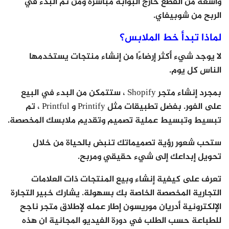
واسعة من القطع خارج البوابة مباشرة ومن ثم البدء في
الربح من شوبيفاي.
لماذا تبدأ خط الملابس؟
لا يوجد شيء أكثر إرضاءًا من إنشاء منتجات يستخدمها
الناس كل يوم.
بمجرد إنشاء متجر Shopify ، ستتمكن من البدء في البيع
على الفور. بفضل تطبيقات مثل Printify و Printful ، تم
تبسيط وتبسيط عملية تصميم وتقديم ملابسك المخصصة.
ستحب شعور رؤية تصميماتك تنبض بالحياة من خلال
تحويل إبداعك إلى شيء حقيقي ومربح.
تعرف على كيفية إنشاء وبيع المنتجات ذات العلامات
التجارية المخصصة الخاصة بك بسهولة. يشارك خبير التجارة
الإلكترونية أدريان موريسون إطار عمله لإطلاق متجر ناجح
للطباعة حسب الطلب في دورة الفيديو المجانية ان هذه