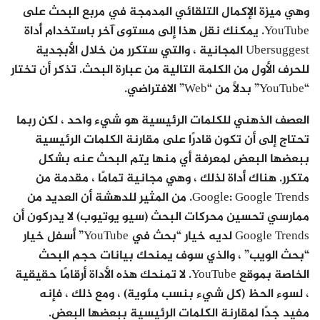
وهي ميزة الإكمال التلقائي المدمجة في مربع البحث على
YouTube. يمكنك نقل هذا إلى مستوى آخر باستخدام أداة
Ubersuggest المجانية ، والتي ستكرر من خلال الأبجدية
للحرف الأول من الكلمة التالية من عبارة البحث. تذكر أن تختار
“YouTube” بدلاً من “Web” الافتراضي.
العصف الذهني للكلمات الرئيسية هو شيء واحد ، لكن ربما
تحتاج إلى أن تكون قادرًا على مقارنة الكلمات الرئيسية
ببعضها البعض لمعرفة أي منها يتم البحث عنه بشكل
متكرر. هناك أداة لذلك ، وهي مجانية تمامًا ، مقدمة من
Google: Google Trends. من المثير للدهشة أن العديد من
ممارسي تحسين محركات البحث (سيو يوتيوب) لا يدركون أن
Google Trends لديه خيار “بحث في YouTube” أسفل خيار
“بحث الويب” ، والذي سوف يمنحك بيانات حجم البحث
الخاصة بموقع YouTube. لا تمنحك هذه الأداة أرقامًا حقيقية
، لسوء الحظ (كل شيء بنسب مئوية) ، ومع ذلك ، فإنه
مفيد جدًا لمقارنة الكلمات الرئيسية ببعضها البعض.