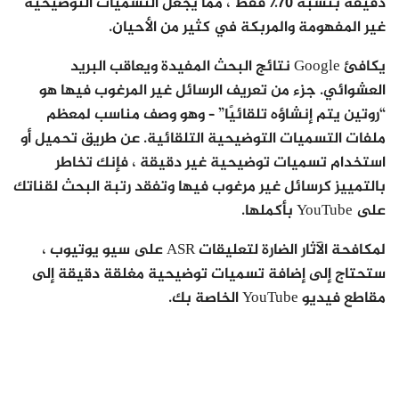
دقيقة بنسبة 70٪ فقط ، مما يجعل التسميات التوضيحية
غير المفهومة والمربكة في كثير من الأحيان.
يكافئ Google نتائج البحث المفيدة ويعاقب البريد
العشوائي. جزء من تعريف الرسائل غير المرغوب فيها هو
“روتين يتم إنشاؤه تلقائيًا” – وهو وصف مناسب لمعظم
ملفات التسميات التوضيحية التلقائية. عن طريق تحميل أو
استخدام تسميات توضيحية غير دقيقة ، فإنك تخاطر
بالتمييز كرسائل غير مرغوب فيها وتفقد رتبة البحث لقناتك
على YouTube بأكملها.
لمكافحة الآثار الضارة لتعليقات ASR على سيو يوتيوب ،
ستحتاج إلى إضافة تسميات توضيحية مغلقة دقيقة إلى
مقاطع فيديو YouTube الخاصة بك.