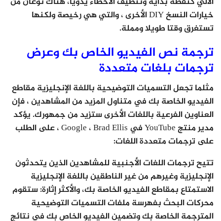
الآلي كنقطة بداية وتنظيف الأخطاء يدويًا، هناك نوعان من
خيارات النسخ DIY الأخرى ، والتي هي رخيصة ولكنها
تستغرق وقتا طويلا ومملة.
ترجمة نص الفيديو الخاص بك وعرض
ترجمات بلغات متعددة
مثلما تجعل التسميات التوضيحية باللغة الإنجليزية مقاطع
الفيديو الخاصة بك في متناول المزيد من المشاهدين ، فإن
العناوين الفرعية باللغات الأخرى ستزيد من جمهورك. يؤكد
مدير منتج YouTube في Google ، Brad Ellis ، على الطلب
على ترجمات متعددة اللغات:
تتيح ترجمات اللغات الأجنبية للمشاهدين الذين يتحدثون
الإنجليزية وغيرهم من غير الناطقين باللغة الإنجليزية
الاستمتاع بمقاطع الفيديو الخاصة بك، والأكثر إثارة: ستقوم
محركات البحث بفهرسة ملفات التسميات التوضيحية
المترجمة الخاصة بك وتضمين الفيديو الخاص بك في نتائج