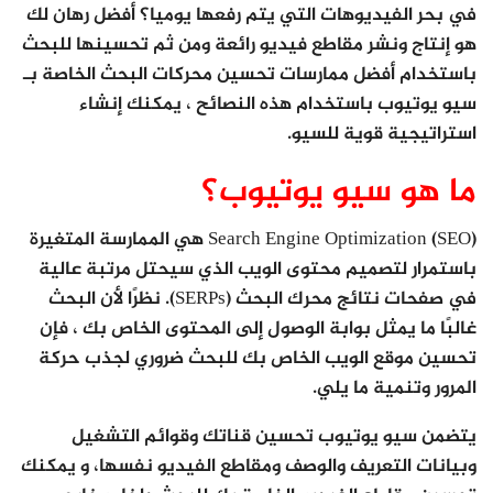
في بحر الفيديوهات التي يتم رفعها يوميا؟ أفضل رهان لك
هو إنتاج ونشر مقاطع فيديو رائعة ومن ثم تحسينها للبحث
باستخدام أفضل ممارسات تحسين محركات البحث الخاصة بـ
سيو يوتيوب باستخدام هذه النصائح ، يمكنك إنشاء
استراتيجية قوية للسيو.
ما هو سيو يوتيوب؟
Search Engine Optimization (SEO) هي الممارسة المتغيرة
باستمرار لتصميم محتوى الويب الذي سيحتل مرتبة عالية
في صفحات نتائج محرك البحث (SERPs). نظرًا لأن البحث
غالبًا ما يمثل بوابة الوصول إلى المحتوى الخاص بك ، فإن
تحسين موقع الويب الخاص بك للبحث ضروري لجذب حركة
المرور وتنمية ما يلي.
يتضمن سيو يوتيوب تحسين قناتك وقوائم التشغيل
وبيانات التعريف والوصف ومقاطع الفيديو نفسها، و يمكنك