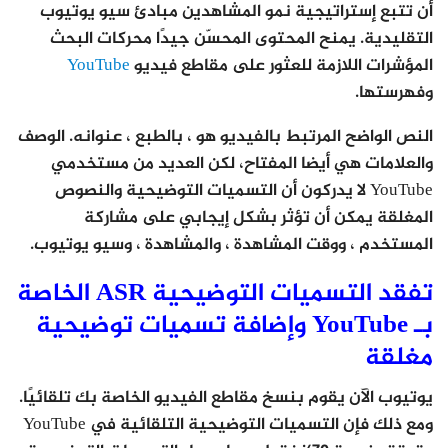
أن تتبع إستراتيجية نمو المشاهدين مبادئ سيو يوتيوب
التقليدية. يمنح المحتوى المحسّن جيدًا محركات البحث
المؤشرات اللازمة للعثور على مقاطع فيديو
YouTube
وفهرستها.
النص الواضح المرتبط بالفيديو هو ، بالطبع ، عنوانه. الوصف
والعلامات هي أيضا المفتاح، لكن العديد من مستخدمي
YouTube لا يدركون أن التسميات التوضيحية والنصوص
المغلقة يمكن أن تؤثر بشكل إيجابي على مشاركة
المستخدم ، ووقت المشاهدة ، والمشاهدة ، وسيو يوتيوب.
تفقد التسميات التوضيحية ASR الخاصة
بـ YouTube وإضافة تسميات توضيحية
مغلقة
يوتيوب الآن يقوم بنسخ مقاطع الفيديو الخاصة بك تلقائيًا.
ومع ذلك فإن التسميات التوضيحية التلقائية في YouTube