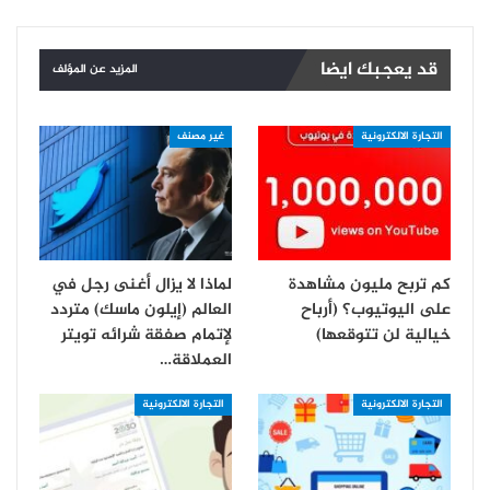
قد يعجبك ايضا
المزيد عن المؤلف
التجارة الالكترونية
غير مصنف
كم تربح مليون مشاهدة
لماذا لا يزال أغنى رجل في
على اليوتيوب؟ (أرباح
العالم (إيلون ماسك) متردد
خيالية لن تتوقعها)
لإتمام صفقة شرائه تويتر
العملاقة…
التجارة الالكترونية
التجارة الالكترونية