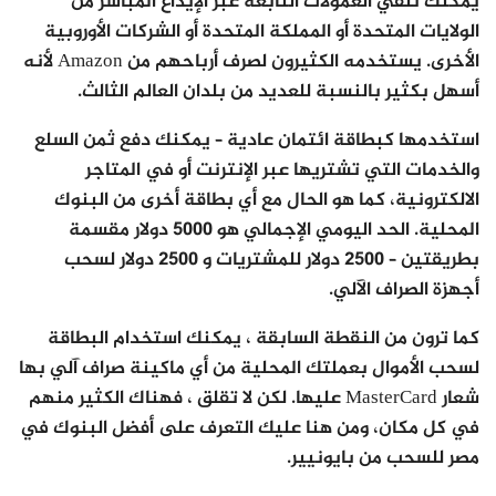
يمكنك تلقي العمولات التابعة عبر الإيداع المباشر من
الولايات المتحدة أو المملكة المتحدة أو الشركات الأوروبية
الأخرى. يستخدمه الكثيرون لصرف أرباحهم من Amazon لأنه
أسهل بكثير بالنسبة للعديد من بلدان العالم الثالث.
استخدمها كبطاقة ائتمان عادية – يمكنك دفع ثمن السلع
والخدمات التي تشتريها عبر الإنترنت أو في المتاجر
الالكترونية، كما هو الحال مع أي بطاقة أخرى من البنوك
المحلية. الحد اليومي الإجمالي هو 5000 دولار مقسمة
بطريقتين – 2500 دولار للمشتريات و 2500 دولار لسحب
أجهزة الصراف الآلي.
كما ترون من النقطة السابقة ، يمكنك استخدام البطاقة
لسحب الأموال بعملتك المحلية من أي ماكينة صراف آلي بها
شعار MasterCard عليها. لكن لا تقلق ، فهناك الكثير منهم
في كل مكان، ومن هنا عليك التعرف على أفضل البنوك في
مصر للسحب من بايونيير.