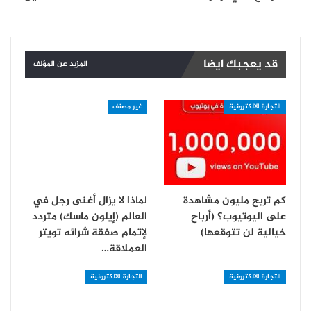
قد يعجبك ايضا
المزيد عن المؤلف
التجارة الالكترونية
غير مصنف
كم تربح مليون مشاهدة
لماذا لا يزال أغنى رجل في
على اليوتيوب؟ (أرباح
العالم (إيلون ماسك) متردد
خيالية لن تتوقعها)
لإتمام صفقة شرائه تويتر
العملاقة…
التجارة الالكترونية
التجارة الالكترونية