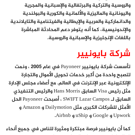
والروسية والتركية والبرتغالية والإسبانية والمجرية
واليونانية والماليزية والألمانية والكورية والبولندية
والدانماركية والعربية والإيطالية والفيتنامية والتايلاندية
والإندونيسية، كما أنه يتوفر دعم المحادثة المباشرة
باللغات الإنجليزية والإسبانية والروسية.
شركة بايونيير
تأسست شركة بايونيير Payoneer في عام 2005 ، ونمت
لتصبح واحدة من أكبر خدمات تحويل الأموال والتجارة
الإلكترونية عبر الإنترنت في العالم. مع أعضاء مجلس الإدارة
مثل رئيس Visa السابق Hans Morris والرئيس التنفيذي
السابق لـ SWIFT Lazar Campos ، أصبحت Payoneer الحل
الأمثل للشركات الكبرى مثل Dailymotion و Amazon و
Upwork و Google و uShip و Airbnb.
كما أن بايونيير فرصة مبتكرة ومثيرة للناس في جميع أنحاء