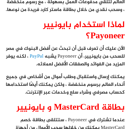
العالم لتلقي مدفوعات العمل بسهولة ، مع رسوم منخفضة
، وسحب نقدي من خلال بطاقة ماستر كارد فريدة من نوعها.
لماذا استخدام بايونيير
Payoneer؟
الآن عليك أن تعرف قبل أن تبحث عن أفضل البنوك في مصر
للسحب من بايونيير، أن Payoneer يشبه
PayPal
، لكنه يوفر
المزيد من الفوائد والصفقات الأفضل لعملائه.
يمكنك إرسال واستقبال وطلب أموال من أشخاص في جميع
أنحاء العالم برسوم منخفضة ، ولكن يمكنك أيضًا استخدامها
كحساب مصرفي وشراء سلع وخدمات عبر الإنترنت.
بطاقة MasterCard و بايونيير
عندما تشترك في Payoneer ، ستتلقى بطاقة خصم
MasterCard يمكنك من خلالها سحب الأموال من أجهزة