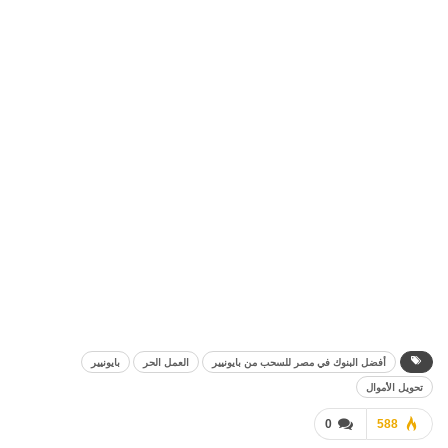
أفضل البنوك في مصر للسحب من بايونيير
العمل الحر
بايونيير
تحويل الأموال
0
588