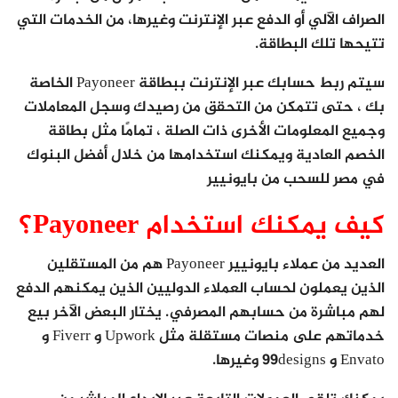
الصراف الآلي أو الدفع عبر الإنترنت وغيرها، من الخدمات التي
تتيحها تلك البطاقة.
سيتم ربط حسابك عبر الإنترنت ببطاقة Payoneer الخاصة
بك ، حتى تتمكن من التحقق من رصيدك وسجل المعاملات
وجميع المعلومات الأخرى ذات الصلة ، تمامًا مثل بطاقة
الخصم العادية ويمكنك استخدامها من خلال أفضل البنوك
في مصر للسحب من بايونيير
كيف يمكنك استخدام Payoneer؟
العديد من عملاء بايونيير Payoneer هم من المستقلين
الذين يعملون لحساب العملاء الدوليين الذين يمكنهم الدفع
لهم مباشرة من حسابهم المصرفي. يختار البعض الآخر بيع
خدماتهم على منصات مستقلة مثل Upwork و Fiverr و
Envato و 99designs وغيرها.