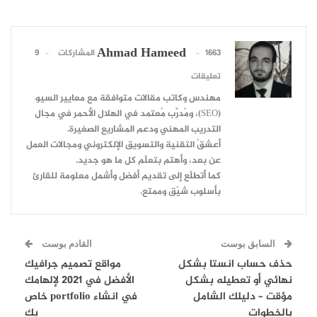
Ahmad Hameed
1663 المشاركات
9
تعليقات
مهندس وكاتب مقالات متوافقة مع معايير السيو
(SEO)، ومُدرِّب مُعتمد في الهلال الأحمر في مجال
التدريب المهني ودعم المشاريع الصغيرة.
أعشقُ التقنية والتسويق الإلكتروني ومجالات العمل
عن بعد، وأهتم بتعلّم كل ما هو جديد.
كما أتطلّع إلى تقديم أفضل وأشمل معلومة للقارئ
بأسلوب شيّق وممتع.
السابق بوست
القادم بوست
حذف حساب انستا بشكل
مواقع تصميم جرافيك
نهائي أو تعطيله بشكل
الأفضل في 2021 لإلهامك
مؤقت – دليلك الشامل
في انشاء portfolio خاص
بالخطوات
بك