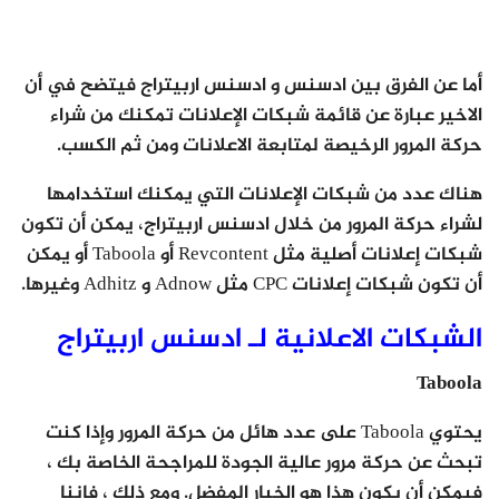
أما عن الفرق بين ادسنس و ادسنس اربيتراج فيتضح في أن
الاخير عبارة عن قائمة شبكات الإعلانات تمكنك من شراء
حركة المرور الرخيصة لمتابعة الاعلانات ومن ثم الكسب.
هناك عدد من شبكات الإعلانات التي يمكنك استخدامها
لشراء حركة المرور من خلال ادسنس اربيتراج، يمكن أن تكون
شبكات إعلانات أصلية مثل Revcontent أو Taboola أو يمكن
أن تكون شبكات إعلانات CPC مثل Adnow و Adhitz وغيرها.
الشبكات الاعلانية لـ ادسنس اربيتراج
Taboola
يحتوي Taboola على عدد هائل من حركة المرور وإذا كنت
تبحث عن حركة مرور عالية الجودة للمراجحة الخاصة بك ،
فيمكن أن يكون هذا هو الخيار المفضل. ومع ذلك ، فإننا