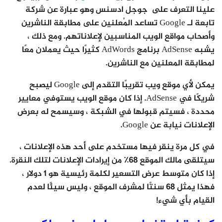
علينا التعرف على جوجل ادسنس وهو عبارة عن شركة
تابعة لـ Google تساعد المُعلنين على مطابقة الناشرين
وأصحاب مواقع الويب المناسبين لإعلاناتهم. ومع ذلك ،
يشبه AdSense برنامج AdWords كثيرًا حيث يعملان معًا
لمطابقة المعلنين مع الناشرين.
يمكن لأي موقع ويب تقريبًا التقدم إلى Google ليصبح
شريكًا في AdSense. إذا كان موقع الويب يستوفي معايير
محددة ، فسيتم قبولها في الشبكة ، وسيسمح له بعرض
الإعلانات نيابة عن Google.
في كل مرة ينقر فيها مستخدم على أحد هذه الإعلانات ،
سيتلقى مالك الموقع 68٪ من إيرادات الإعلانات لتلك النقرة.
إذا كان متوسط ​​عرض التسعير لكلمة رئيسية هو 1 دولار ،
فهذا يمثل 68 سنتًا لمشرف الموقع ، وليس سيئًا لعدم
القيام بأي شيء!