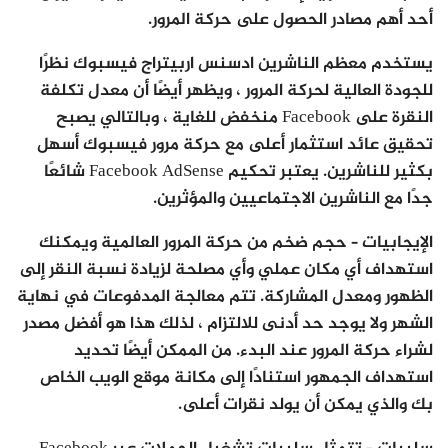
أحد أهم مصادر الحصول على حركة المرور.
يستخدم معظم الناشرين ادسنس اربيتراج فيسبوك نظرًا
للجودة العالية لحركة المرور ، ويظهر أيضًا أن معدل تكلفة
النقرة على Facebook منخفض للغاية ، وبالتالي يصبح
تحقيق عائد استثمار أعلى مع حركة مرور فيسبوك أسهل
بكثير للناشرين. يعتبر تحكيم Facebook AdSense شائعًا
جدًا مع الناشرين الاجتماعيين والمؤثرين.
الإيجابيات – حجم ضخم من حركة المرور العالمية ويمكنك
استهداف أي مكان عملي وأي مصلحة لزيادة نسبة النقر إلى
الظهور ومعدل المشاركة. تتم معالجة المدفوعات في نهاية
الشهر ولا يوجد حد أدنى للالتزام ، لذلك هذا هو أفضل مصدر
لشراء حركة المرور عند البدء. من الممكن أيضًا تحديد
استهداف الجمهور استنادًا إلى مكانة موقع الويب الخاص
بك والذي يمكن أن يولد نقرات أعلى.