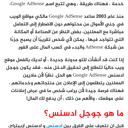
خدمة ، فهناك طريقة ، وهي تتبع اسم Google AdSense.
منذ عام 2003 ساعد Google AdSense مالكي مواقع الويب
في جني الأموال من محتواهم دون الاضطرار إلى التعامل
مباشرة مع المعلنين، بغض النظر عن الصناعة أو المكانة
التي تتواجد فيها ، يمكن لأي شخص تقريبًا أن يصبح جزءًا
من شبكة AdSense والبدء في كسب المال على الفور.
إذا كنت قد أنشأت للتو مدونة جديدة ، أو لديك بالفعل موقع
ويب حاليًا تتطلع إلى تحقيق الدخل منه ، فقد يكون جوجل
ادسنس Google AdSense هو الحل. نظرًا لأن ملايين
المعلنين يتطلعون إلى الإعلان عن منتجاتهم وخدماتهم ،
فهناك فرصة جيدة لأن يرغب شخص ما في عرض إعلانات
على موقعك ، والأهم من ذلك ، أن يدفع لك المال!
ما هو جوجل ادسنس؟
قبل ان نتعرف على الفرق بين
ادسنس
و ادسنس اربيتراج،