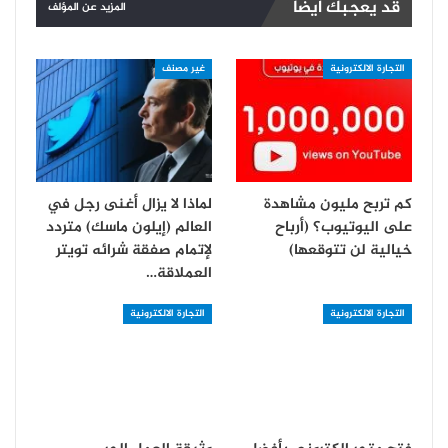
قد يعجبك ايضا
المزيد عن المؤلف
التجارة الالكترونية
غير مصنف
كم تربح مليون مشاهدة
لماذا لا يزال أغنى رجل في
على اليوتيوب؟ (أرباح
العالم (إيلون ماسك) متردد
خيالية لن تتوقعها)
لإتمام صفقة شرائه تويتر
العملاقة…
التجارة الالكترونية
التجارة الالكترونية