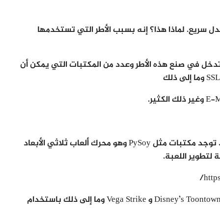
ات الويب بمعدل سريع. لماذا هذا؟ إنه بسبب الأطر التي تستخدمها
تدخل في صنع هذه الأطر وعدد من المكتبات التي يمكن أن
تُستخدم بايثون أيضاً في تطوير الألعاب التفاعلية . توجد مكتبات مثل PySoy وهو محرك ألعاب ثلاثي الأبعاد
http
كما تم إنشاء ألعاب مثل Civilization-IV و Disney’s Toontown Online و Vega Strike وما إلى ذلك باستخدام