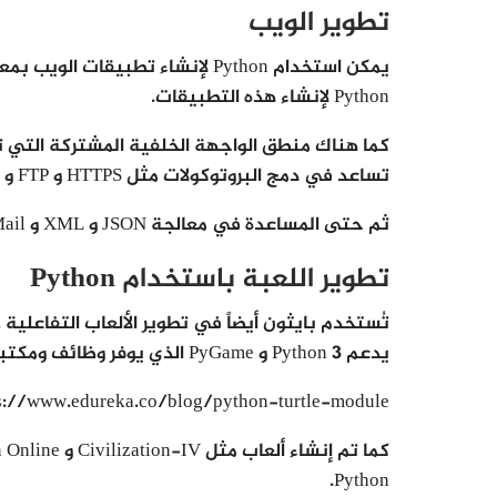
تطوير الويب
يمكن استخدام Python لإنشاء تطبيق
Python لإنشاء هذه التطبيقات.
كما هناك منطق الواجهة الخلفية المشتركة التي 
تساعد في دمج البروتوكولات مثل HTTPS و FTP و SSL وما إلى ذلك
ثم حتى المساعدة في معالجة JSON و XML و E-Mail وغير ذلك الكثير.
تطوير اللعبة باستخدام Python
يدعم Python 3 و PyGame الذي يوفر وظائف ومكتبة لتطوير اللعبة.
s://www.edureka.co/blog/python-turtle-module/
Python.