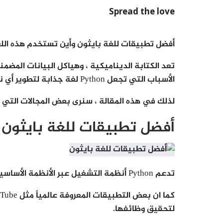
Spread the love
أفضل تطبيقات للغة بايثون وأين تستخدم هذه ال
تعد الكتابة الديناميكية ، وهياكل البيانات المضمن
الأسباب التي تجعل Python لغة جذابة لتطوير أي نوع من التطبيقات بسرعة.
لذلك في هذه المقالة ، سنرى بعض المجالات التي تتفوق فيها Python في 
أفضل تطبيقات للغة بايثون
تدعم Python أنظمة التشغيل عبر الأنظمة الأساسية مما يجعل إنشاء التطبيقات معها أكثر ملاءمة.
لتحقيق وظائفها.