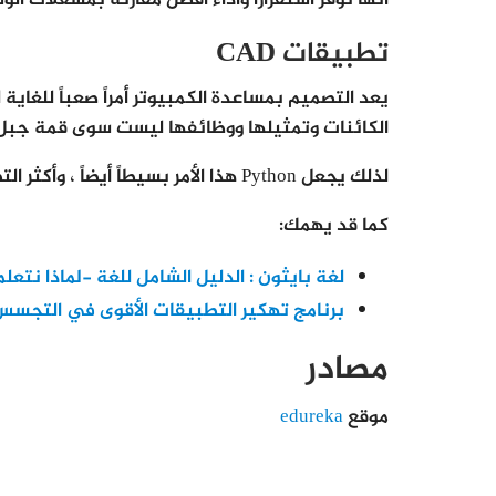
انها توفر استقراراً وأداءً أفضل مقارنةً بمشغلات الو
تطبيقات CAD
يعد التصميم بمساعدة الكمبيوتر أمراً صعباً للغاية 
الكائنات وتمثيلها ووظائفها ليست سوى قمة جبل ا
لذلك يجعل Python هذا الأمر بسيطاً أيضاً ، وأكثر التطبيقات شهرة لـ CAD هو Fandango.
كما قد يهمك:
لغة بايثون : الدليل الشامل للغة -لماذا نتعل
برنامج تهكير التطبيقات الأقوى في التجسس 
مصادر
موقع
edureka