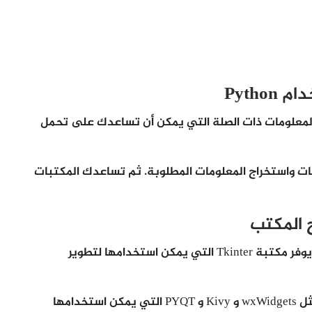
Pytho
المعلومات ذات الصلة التي يمكن أن تساعدك على تحمل
ليات واستخراج المعلومات المطلوبة. ثم تساعدك المكتبات
 المكتب
نستخدم Python لبرمجة تطبيقات سطح المكتب . يوفر مكتبة Tkinter التي يمكن استخدامها لتطوير
ثم هناك بعض مجموعات الأدوات المفيدة الأخرى مثل wxWidgets و Kivy و PYQT التي يمكن استخدامها