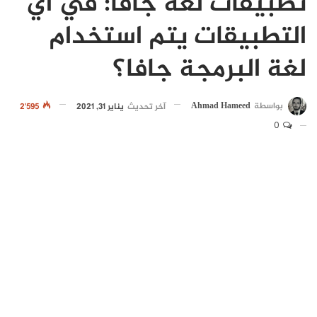
تطبيقات لغة جافا: في أي
التطبيقات يتم استخدام
لغة البرمجة جافا؟
بواسطة
Ahmad Hameed
آخر تحديث
يناير 31, 2021
2٬595
0