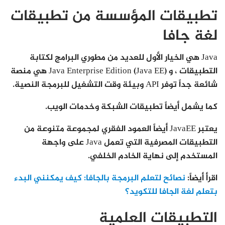
تطبيقات المؤسسة من تطبيقات
لغة جافا
Java هي الخيار الأول للعديد من مطوري البرامج لكتابة
التطبيقات ، و Java Enterprise Edition (Java EE) هي منصة
شائعة جداً توفر API وبيئة وقت التشغيل للبرمجة النصية.
كما يشمل أيضاً تطبيقات الشبكة وخدمات الويب.
يعتبر JavaEE أيضاً العمود الفقري لمجموعة متنوعة من
التطبيقات المصرفية التي تعمل Java على واجهة
المستخدم إلى نهاية الخادم الخلفي.
اقرأ أيضاً:
نصائح لتعلم البرمجة بالجافا: كيف يمكنني البدء
بتعلم لغة الجافا للتكويد؟
التطبيقات العلمية