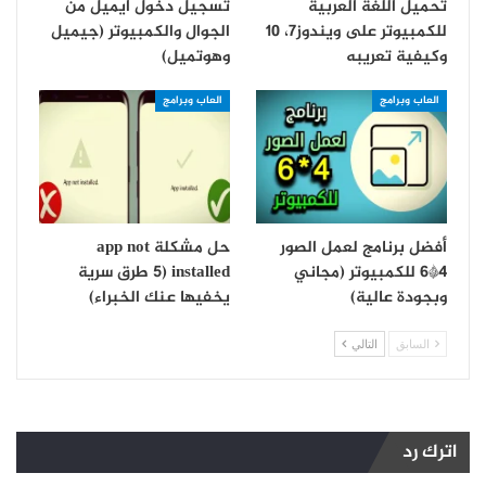
تحميل اللغة العربية
تسجيل دخول ايميل من
للكمبيوتر على ويندوز7، 10
الجوال والكمبيوتر (جيميل
وكيفية تعريبه
وهوتميل)
العاب وبرامج
العاب وبرامج
أفضل برنامج لعمل الصور
حل مشكلة app not
4*6 للكمبيوتر (مجاني
installed (5 طرق سرية
وبجودة عالية)
يخفيها عنك الخبراء)
السابق
التالي
اترك رد