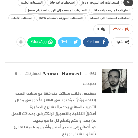
استخدامات لغة البرمجة java
استخدامات لغة جافا
التطبيقات العلمية
التطبيقات المبرمجة بلغة جافا
التطبيقات المستندة إلى الويب باستخدام Java
التطبيقات المستندة الى السحابة
التطبيقات الموزعة باستخدام Java
تطبيقات الألعاب
0
2٬595
WhatsApp
Twitter
Facebook
شارك
Ahmad Hameed
1663 المشاركات
9
تعليقات
مهندس وكاتب مقالات متوافقة مع معايير السيو
(SEO)، ومُدرِّب مُعتمد في الهلال الأحمر في مجال
التدريب المهني ودعم المشاريع الصغيرة.
أعشقُ التقنية والتسويق الإلكتروني ومجالات العمل
عن بعد، وأهتم بتعلّم كل ما هو جديد.
كما أتطلّع إلى تقديم أفضل وأشمل معلومة للقارئ
بأسلوب شيّق وممتع.