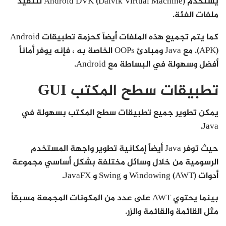
يستخدم Android DVK (Dalvik Virtual Machine) لتنفيذ
ملفات الفئة.
كما يتم تجميع هذه الملفات أيضاً كحزمة تطبيقات Android
(APK). مع Java ومبادئ OOPs الخاصة به ، فإنه يوفر أماناً
أفضل وسهولة في البساطة مع Android.
تطبيقات سطح المكتب GUI
يمكن تطوير جميع تطبيقات سطح المكتب بسهولة في
Java.
حيث توفر Java أيضاً إمكانية تطوير واجهة المستخدم
الرسومية من خلال وسائل مختلفة بشكل أساسي مجموعة
أدوات Windowing (AWT) و Swing و JavaFX.
بينما يحتوي AWT على عدد من المكونات المجمعة مسبقاُ
مثل القائمة والقائمة والزر.