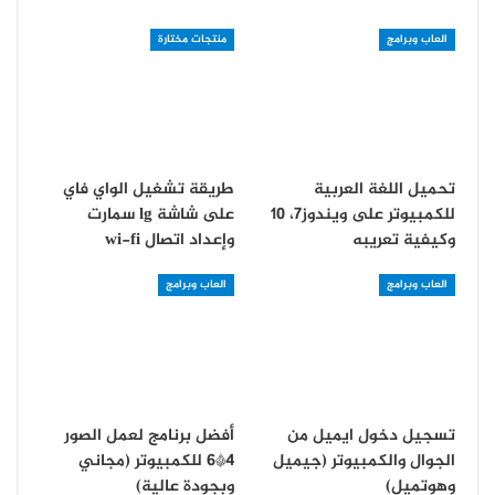
العاب وبرامج
منتجات مختارة
تحميل اللغة العربية
طريقة تشغيل الواي فاي
للكمبيوتر على ويندوز7، 10
على شاشة lg سمارت
وكيفية تعريبه
و‏إعداد اتصال wi-fi
العاب وبرامج
العاب وبرامج
تسجيل دخول ايميل من
أفضل برنامج لعمل الصور
الجوال والكمبيوتر (جيميل
4*6 للكمبيوتر (مجاني
وهوتميل)
وبجودة عالية)