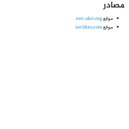
مصادر
موقع
esrc.ukri.org
موقع
soclikes.com