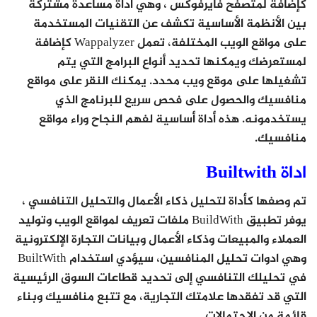
كإضافة لمتصفح فايرفوكس ، وهي
أداة مساعدة مشتركة
بين الأنظمة الأساسية تكشف عن التقنيات المستخدمة
على مواقع الويب المختلفة، تعمل Wappalyzer كإضافة
لمستعرضك ويمكنها تحديد أنواع البرامج التي يتم
تشغيلها على موقع ويب محدد. يمكنك النقر على مواقع
منافسيك والحصول على فحص سريع للبرنامج الذي
يستخدمونه.
هذه أداة أساسية لفهم النجاح وراء مواقع
منافسيك.
اداة Builtwith
تم وصفها كأداة لتحليل ذكاء الأعمال والتحليل التنافسي ،
يوفر تطبيق BuildWith ملفات تعريف لمواقع الويب وتوليد
العملاء والمبيعات وذكاء الأعمال وبيانات التجارة الإلكترونية
وهي ادوات تحليل المنافسين، سيؤدي استخدام BuiltWith
في تحليلك التنافسي إلى تحديد قطاعات السوق الرئيسية
التي قد تفقدها علامتك التجارية، مع تتبع منافسيك وبناء
قائمة من الاحتمالات.