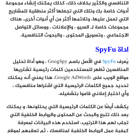
التنافسي والكثير بخلاف ذلك، كذلك يمكنك إنشاء مجموعة
أدوات خاصة بك وتلك التي تجعلها أكثر منطقية للمشاريع
التي تعمل عليها، وتلائمها أكثر من أي أدوات أخرى، هناك
مجموعات خاصة لـ السيو ، والإعلانات ، ووسائل التواصل
الاجتماعي ، وتسويق المحتوى ، والبحوث التنافسية.
اداة SpyFu
يُعرف
SpyFu
في الأصل باسم GoogSpy ، وهو أداة تحليل
المنافسين تُظهر للمستخدمين كلمات رئيسية تشتريها
مواقع الويب على Google AdWords. هذا يعني أنه يمكنك
تحديد جميع الكلمات الرئيسية التي اشتراها منافسيك ،
وأي اختبار إعلاني قاموا بتشغيله.
يكشف أيضًا عن الكلمات الرئيسية التي يحتلونها، و يمكنك
بعد ذلك تتبع والبحث عن المحتوى والروابط الخلفية التي
تجلب لهم هذا الترتيب، استخدم هذه البيانات لمعرفة
كيفية عمل الروابط الخلفية لمنافسك ، ثم تعقبهم لموقع