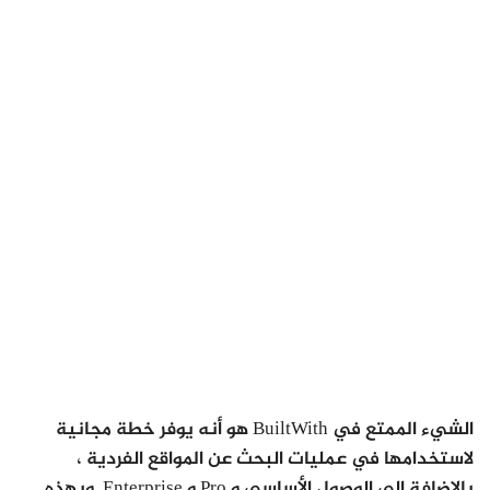
الشيء الممتع في BuiltWith هو أنه يوفر خطة مجانية
لاستخدامها في عمليات البحث عن المواقع الفردية ،
بالإضافة إلى الوصول الأساسي و Pro و Enterprise. وبهذه