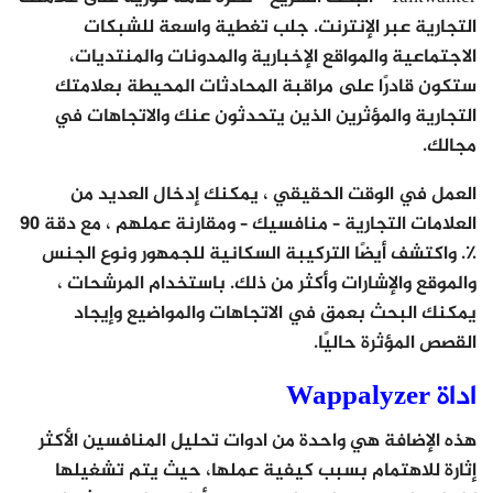
التجارية عبر الإنترنت. جلب تغطية واسعة للشبكات
الاجتماعية والمواقع الإخبارية والمدونات والمنتديات،
ستكون قادرًا على مراقبة المحادثات المحيطة بعلامتك
التجارية والمؤثرين الذين يتحدثون عنك والاتجاهات في
مجالك.
العمل في الوقت الحقيقي ، يمكنك إدخال العديد من
العلامات التجارية – منافسيك – ومقارنة عملهم ، مع دقة 90
٪. واكتشف أيضًا التركيبة السكانية للجمهور ونوع الجنس
والموقع والإشارات وأكثر من ذلك. باستخدام المرشحات ،
يمكنك البحث بعمق في الاتجاهات والمواضيع وإيجاد
القصص المؤثرة حاليًا.
اداة Wappalyzer
هذه الإضافة هي واحدة من ادوات تحليل المنافسين الأكثر
إثارة للاهتمام بسبب كيفية عملها، حيث يتم تشغيلها