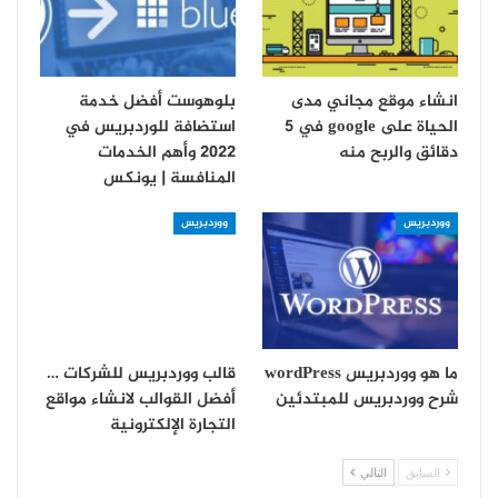
انشاء موقع مجاني مدى
بلوهوست أفضل خدمة
الحياة على google في 5
استضافة للوردبريس في
دقائق والربح منه
2022 وأهم الخدمات
المنافسة | يونكس
ووردبريس
ووردبريس
ما هو ووردبريس wordPress
قالب ووردبريس للشركات …
شرح ووردبريس للمبتدئين
أفضل القوالب لانشاء مواقع
التجارة الإلكترونية
السابق
التالي