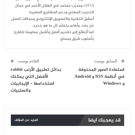
(SEO)، ومُدرِّب مُعتمد في الهلال الأحمر في مجال
التدريب المهني ودعم المشاريع الصغيرة.
أعشقُ التقنية والتسويق الإلكتروني ومجالات العمل
عن بعد، وأهتم بتعلّم كل ما هو جديد.
كما أتطلّع إلى تقديم أفضل وأشمل معلومة للقارئ
بأسلوب شيّق وممتع.
السابق بوست
القادم بوست
استعادة الصور المحذوفة
بدائل تطبيق الأرنب rabbit
في أنظمة IOS و Android
الأفضل التي يمكنك
و Windows
استخدامها – الإيجابيات
والسلبيات
قد يعجبك ايضا
المزيد عن المؤلف