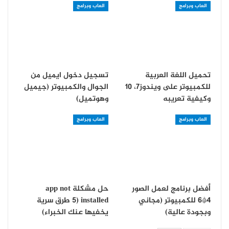
العاب وبرامج
العاب وبرامج
تحميل اللغة العربية
تسجيل دخول ايميل من
للكمبيوتر على ويندوز7، 10
الجوال والكمبيوتر (جيميل
وكيفية تعريبه
وهوتميل)
العاب وبرامج
العاب وبرامج
أفضل برنامج لعمل الصور
حل مشكلة app not
4*6 للكمبيوتر (مجاني
installed (5 طرق سرية
وبجودة عالية)
يخفيها عنك الخبراء)