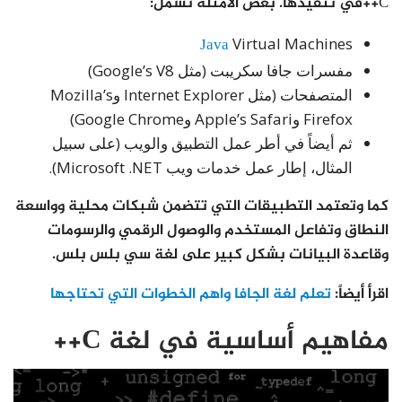
C++في تنفيذها. بعض الامثلة تشمل:
Java
Virtual Machines
مفسرات جافا سكريبت (مثل Google’s V8)
المتصفحات (مثل Internet Explorer وMozilla’s
Firefox وApple’s Safari وGoogle Chrome)
ثم أيضاً في أطر عمل التطبيق والويب (على سبيل
المثال، إطار عمل خدمات ويب Microsoft .NET).
كما وتعتمد التطبيقات التي تتضمن شبكات محلية وواسعة
النطاق وتفاعل المستخدم والوصول الرقمي والرسومات
وقاعدة البيانات بشكل كبير على لغة سي بلس بلس.
اقرأ أيضاً:
تعلم لغة الجافا واهم الخطوات التي تحتاجها
مفاهيم أساسية في لغة C++