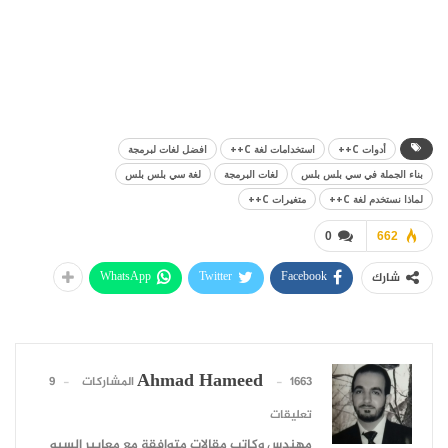
أدوات C++
استخدامات لغة C++
افضل لغات لبرمجة
بناء الجملة في سي بلس بلس
لغات البرمجة
لغة سي بلس بلس
لماذا نستخدم لغة C++
متغيرات C++
0
662
WhatsApp
Twitter
Facebook
شارك
Ahmad Hameed
1663 المشاركات
9
تعليقات
مهندس وكاتب مقالات متوافقة مع معايير السيو