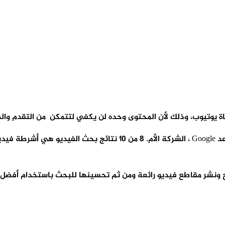
اة يوتيوب، وذلك لأن المحتوى وحده لن يكفي لتتمكن من التقدم وال
ج ونشر مقاطع فيديو رائعة ومن ثم تحسينها للبحث باستخدام أفض