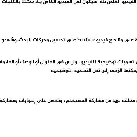
فيديو الخاص بك. سيكون نص الفيديو الخاص بك ممتلئًا بالكلمات ا
تسميات توضيحية للفيديو ، وليس في العنوان أو الوصف أو العلامات
 يمكنها الزحف إلى نص التسمية التوضيحية.