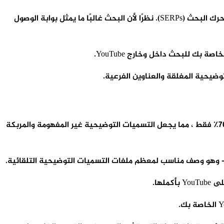
Search Engine Optimization (SEO) هي الممارسة المتغيرة باستمرار لتصميم محتوى الويب الذي سيحتل مرتبة عالية في صفحات نتائج محرك البحث (SERPs). نظرًا لأن البحث غالبًا ما يمثل بوابة الوصول
ك للبحث داخل وخارج YouTube.
يحية المغلقة والعناوين الفرعية.
يوتيوب الآن يقوم بنسخ مقاطع الفيديو الخاصة بك تلقائيًا. ومع ذلك ، فإن التسميات التوضيحية التلقائية في YouTube دقيقة بنسبة 70٪ فقط ، مما يجعل التسميات التوضيحية غير المفهومة والمربكة
ها.