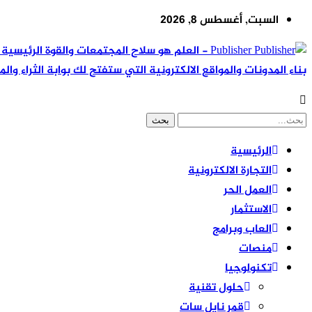
السبت, أغسطس 8, 2026
Publisher - العلم هو سلاح المجتمعات والقوة ال
بناء المدونات والمواقع الالكترونية التي ستفتح لك بوابة الثراء والم
الرئيسية
التجارة الالكترونية
العمل الحر
الاستثمار
العاب وبرامج
منصات
تكنولوجيا
حلول تقنية
قمر نايل سات