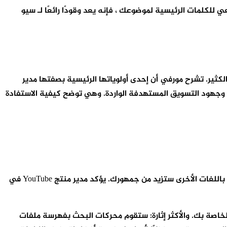
 للكلمات الرئيسية لموضوعك ، فإنه يعد وقودًا رائعًا لـ سيو
كثير. تشرح مورفي أن إحدى أولوياتها الرئيسية بصفتها مدير
اء المحتوى وجهود التسويق المستهدفة الواردة. وهي توضح كيفية الاستفادة
مثلما تجعل التسميات التوضيحية باللغة الإنجليزية مقاطع الفيديو الخاصة بك في متناول المزيد من المشاهدين ، فإن العناوين الفرعية باللغات الأخرى ستزيد من جمهورك. يؤكد مدير منتج YouTube في
الخاصة بك. والأكثر إثارة: ستقوم محركات البحث بفهرسة ملفات