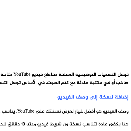
تجعل التس
صاخب أو في مكتبة هادئة مع كتم الصوت. في الأساس تجعل التسمي
إضافة نسخة إلى وصف الفيديو
وصف الفيديو هو أفضل خيار لعرض نسختك على YouTube. يناسب حقل الوصف 4850 حرفًا بما في ذلك المسافات.
هذا يكفي عادة لتناسب نسخة من شريط فيديو مدته 10 دقائق للحوار. يمكنك دائمًا إضافة نسخة مقطوعة من النص الخاص بك مع رابط إلى النسخة الكاملة على صفحة ويب منفصلة.