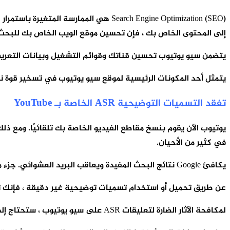
إلى المحتوى الخاص بك ، فإن تحسين موقع الويب الخاص بك للبحث 
يتضمن سيو يوتيوب تحسين قناتك وقوائم التشغيل وبيانات التعريف و
يتمثل أحد المكونات الرئيسية لموقع سيو يوتيوب في تسخير قوة ن
تفقد التسميات التوضيحية ASR الخاصة بـ YouTube
في كثير من الأحيان.
يكافئ Google نتائج البحث المفيدة ويعاقب البريد العشوائي. جزء من تعريف الرسائل غير المرغوب فيها هو “روتين يتم إنشاؤه تلقائيًا” – وهو وصف مناسب لمعظم ملفات التسميات التوضيحية التلقائية.
عن طريق تحميل أو استخدام تسميات توضيحية غير دقيقة ، فإنك تخاطر بالت
لمكافحة الآثار الضارة لتعليقات ASR على سيو يوتيوب ، ستحتاج إلى إضافة تسميات توضيحية مغلقة دقيقة إلى مقاطع فيديو YouTube الخاصة بك.