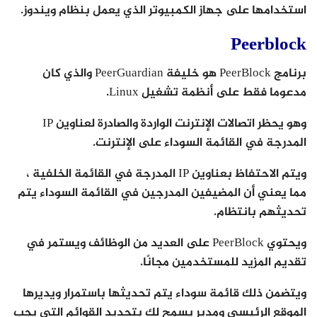
استخدامها على جهاز الكمبيوتر الذي يعمل بنظام ويندوز.
Peerblock
برنامج PeerBlock هو خليفة PeerGuardian والذي كان
مدعوما فقط على أنظمة تشغيل Linux.
وهو يحظر اتصالات الإنترنت الواردة والصادرة لعناوين IP
المدرجة في القائمة السوداء على الإنترنت.
ويتم الاحتفاظ بعناوين IP المدرجة في القائمة الخلفية ،
مما يعني أن المضيفين المدرجين في القائمة السوداء يتم
تحديثهم بانتظام.
ويحتوي PeerBlock على العديد من الوظائف ويستمر في
تقديم المزيد للمستخدمين مجانًا.
ويتضمن ذلك قائمة سوداء يتم تحديثها باستمرار ويديرها
الموقع الرئيسي ومدير يسمح لك بتحديد القوائم التي يجب