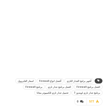
أشهر برامج الجدار الناري
أفضل انواع Firewall
اسعار الفايروول
افضل برنامج Firewall
افضل برنامج جدار ناري
برنامج Firewall
برنامج جدار ناري لويندوز 7
تحميل جدار ناري للكمبيوتر مجانا
0
577