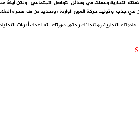
ي جذب أو توليد حركة المرور الواردة ، وتحديد من هم سفراء العلامة
بط كيفية إدراك عملائك لعلامتك التجارية ومنتجاتك وحتى صورتك ، تساعدك أد