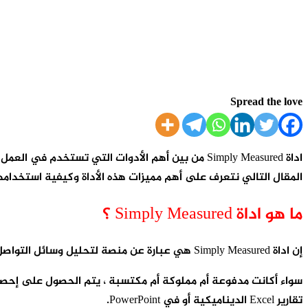
Spread the love
اداة Simply Measured من بين أهم الأدوات التي ت
المقال التالي نتعرف على أهم مميزات هذه الأداة وكيفية استخدام
ما هو اداة Simply Measured ؟
إن اداة Simply Measured هي عبارة عن منصة لتحليل وسائل التواصل الاجتماعي تعمل على تبسيط التحليل الشامل لجميع أنشطة الشبكات الاجتماعية لمستخدميها ،
سواء أكانت مدفوعة أم مملوكة أم مكتسبة ، يتم الحصول على إحصا
تقارير Excel الديناميكية أو في PowerPoint.