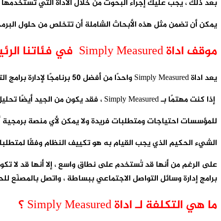
بعد ذلك ، يجب عليك إجراء البحوث من خلال الأداة التي تستخدمه
يمكن أن تضمن مثل هذه الأبحاث الشاملة أن تتخلص من حلول البرمجي
موقف اداة Simply Measured في فئاتنا الرئيسية
يعد اداة Simply Measured واحدًا من أفضل 50 برنامجًا لإدارة برامج التواصل الاجتماعي
إذا كنت مهتمًا بـ Simply Measured ، فقد يكون من الجيد أيضًا تحليل الفئات الفرعية الأخرى من برامج إدارة الوسائط الاجتماعية المجمعة في قاعدة بياناتنا الخاصة بمراجعات برامج SaaS.
للمؤسسات احتياجات ومتطلبات فريدة ولا يمكن لأي منصة برمجية أن
الشيء الحكيم الذي يجب القيام به هو تكييف النظام وفقًا لمتطلبا
على الرغم من أنها قد تُستخدم على نطاق واسع ، إلا أنها قد لا ت
برامج إدارة وسائل التواصل الاجتماعي ببساطة ، واتصل بالمصنّع لل
ما هي التكلفة لـ اداة Simply Measured ؟