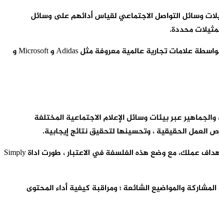
فر لهم تحليلات وسائل التواصل الاجتماعي لقياس أدائهم على وسائل
لمثيلات محددة.
إن تطبيق اداة Simply Measured يجعل تطبيق القرارات المستنيرة أسهل كثيرًا ، مما يؤدي في النهاية إلى نتائج استثنائية ، يتم تنفيذه بواسطة علامات تجارية عالمية معروفة مثل Adidas و Microsoft و
الجماهير عبر بيئات وسائل الإعلام الاجتماعية المختلفة
رص العمل الحقيقية ، وتحسينها لتحقيق نتائج إيجابية.
تعمل اداة Simply Measured على تعزيز وتأييد فلسفة اجتماعية تقول إن جميع حساباتك الاجتماعية تتحد لمساعدتك في الوصول إلى أهداف عملك، مع وضع هذه الفلسفة في الاعتبار ، طورت اداة Simply
مشاركة والمواضيع الشائعة ؛ ومراقبة كيفية أداء المحتوى