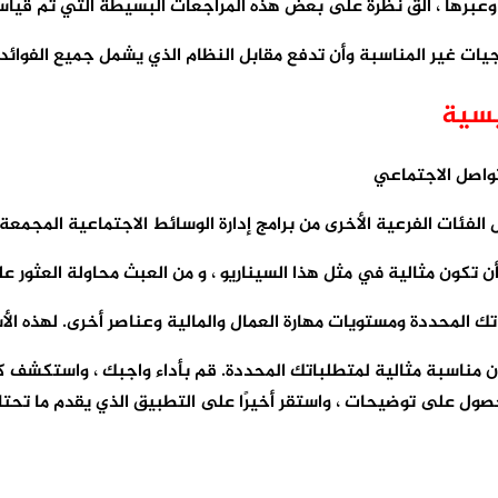
ا وعبرها ، ألق نظرة على بعض هذه المراجعات البسيطة التي تم قي
ات غير المناسبة وأن تدفع مقابل النظام الذي يشمل جميع الفوائد 
 تكون مثالية في مثل هذا السيناريو ، و من العبث محاولة العثور
تك المحددة ومستويات مهارة العمال والمالية وعناصر أخرى. لهذه ال
كون مناسبة مثالية لمتطلباتك المحددة. قم بأداء واجبك ، واستكشف
حصول على توضيحات ، واستقر أخيرًا على التطبيق الذي يقدم ما تحتا