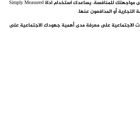
يوفر النظام ميزات لمساعدتك في معرفة ليس فقط ما تقوم به علامتك التجارية وعملك في وسائل التواصل الاجتماعي ، ولكن أيضًا مدى مواجهتك للمنافسة. يساعدك استخدام اداة Simply Measured
 التجارية أو المدافعون عنها.
وات التحليلات الاجتماعية على معرفة مدى أهمية جهودك الاجتماعية على