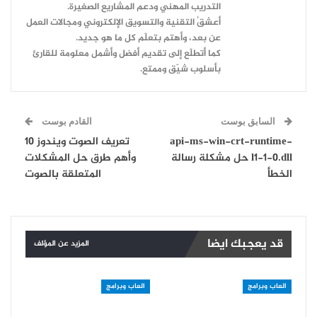
التدريب المهني ودعم المشاريع الصغيرة.
أعشقُ التقنية والتسويق الإلكتروني ومجالات العمل
عن بعد، وأهتم بتعلّم كل ما هو جديد.
كما أتطلّع إلى تقديم أفضل وأشمل معلومة للقارئ
بأسلوب شيّق وممتع.
السابق بوست
القادم بوست
api-ms-win-crt-runtime-
تعريف الصوت ويندوز 10
l1-1-0.dll حل مشكلة رسالة
وأهم طرق حل المشكلات
الخطأ
المتعلقة بالصوت
قد يعجبك ايضا
المزيد عن المؤلف
العاب وبرامج
العاب وبرامج