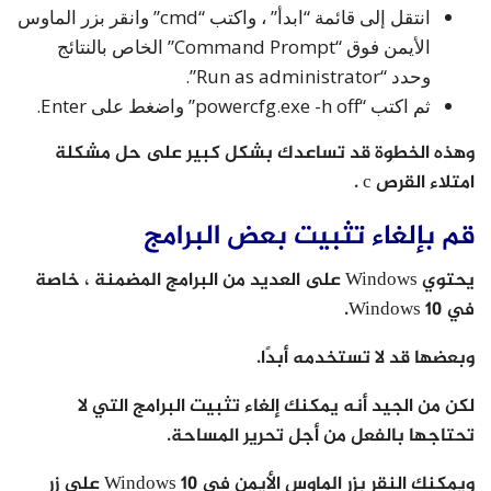
انتقل إلى قائمة “ابدأ” ، واكتب “cmd” وانقر بزر الماوس
الأيمن فوق “Command Prompt” الخاص بالنتائج
وحدد “Run as administrator”.
ثم اكتب “powercfg.exe -h off” واضغط على Enter.
وهذه الخطوة قد تساعدك بشكل كبير على حل مشكلة
امتلاء القرص c .
قم بإلغاء تثبيت بعض البرامج
يحتوي Windows على العديد من البرامج المضمنة ، خاصة
في Windows 10.
وبعضها قد لا تستخدمه أبدًا.
لكن من الجيد أنه يمكنك إلغاء تثبيت البرامج التي لا
تحتاجها بالفعل من أجل تحرير المساحة.
ويمكنك النقر بزر الماوس الأيمن في Windows 10 على زر