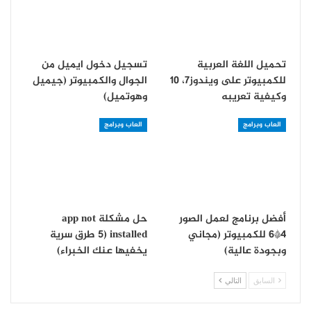
تحميل اللغة العربية
تسجيل دخول ايميل من
للكمبيوتر على ويندوز7، 10
الجوال والكمبيوتر (جيميل
وكيفية تعريبه
وهوتميل)
العاب وبرامج
العاب وبرامج
أفضل برنامج لعمل الصور
حل مشكلة app not
4*6 للكمبيوتر (مجاني
installed (5 طرق سرية
وبجودة عالية)
يخفيها عنك الخبراء)
السابق
التالي