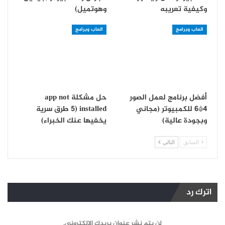
وكيفية تعريبه
وهوتميل)
العاب وبرامج
العاب وبرامج
أفضل برنامج لعمل الصور
حل مشكلة app not
4*6 للكمبيوتر (مجاني
installed (5 طرق سرية
وبجودة عالية)
يخفيها عنك الخبراء)
السابق
التالي
اترك رد
لن يتم نشر عنوان بريدك الإلكتروني.