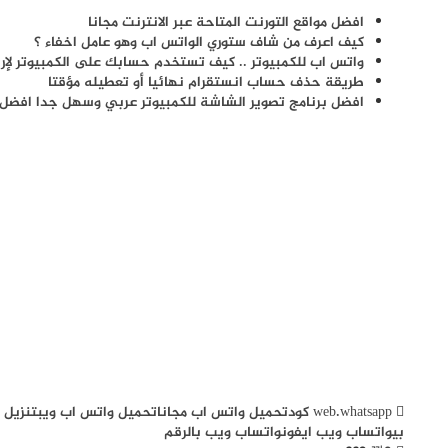
افضل مواقع التورنت المتاحة عبر الانترنت مجانا
كيف اعرف من شاف ستوري الواتس اب وهو عامل اخفاء ؟
واتس اب للكمبيوتر .. كيف تستخدم حسابك على الكمبيوتر لإر
طريقة حذف حساب انستقرام نهائيا أو تعطيله مؤقتا
افضل برنامج تصوير الشاشة للكمبيوتر عربي وسهل جدا افضل 
web.whatsapp كود
تحميل واتس اب مجانا
تحميل واتس اب ويب
تنزيل 
بي
واتساب ويب ايفون
واتساب ويب بالرقم