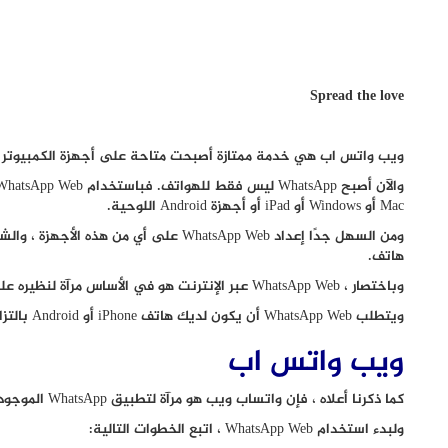
Spread the love
ويب واتس اب هي خدمة ممتازة أصبحت متاحة على أجهزة الكمبيوتر
Mac أو Windows أو iPad أو أجهزة Android اللوحية.
هاتف.
وباختصار ، WhatsApp Web عبر الإنترنت هو في الأساس مرآة لنظيره على الهاتف المحمول.
ويتطلب WhatsApp Web أن يكون لديك هاتف iPhone أو Android بالتزامن مع جهاز الكمبيوتر الخاص بك لاستخدامه.
ويب واتس اب
كما ذكرنا أعلاه ، فإن واتساب ويب هو مرآة لتطبيق WhatsApp الموجود على الهواتف المحمولة.
ولبدء استخدام WhatsApp Web ، اتبع الخطوات التالية: