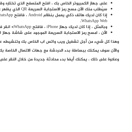
على جهاز الكمبيوتر الخاص بك ، افتح المتصفح الذي تختاره وقم
سيُطلب منك الآن مسح رمز الاستجابة السريعة QR الذي يظهر على الشاشة.
WhatsApp Web.
وبالمثل ، إذا كان لديك جهاز iPhone ، فافتح WhatsApp> انقر فوق الإعدادات> متبوعًا بالضغط على WhatsApp Web.
الآن ، امسح رمز الاستجابة السريعة الموجود على شاشة جهاز ا
وهذا كل شيء من أجل تشغيل ويب واتس اب الخاص بك وتنشيطه على
والآن سوف يمكنك ببساطة بدء الدردشة مع جهات الاتصال الخاصة بك
وعلاوة على ذلك ، يمكنك أيضا بدء محادثة جديدة من خلال النقر على 