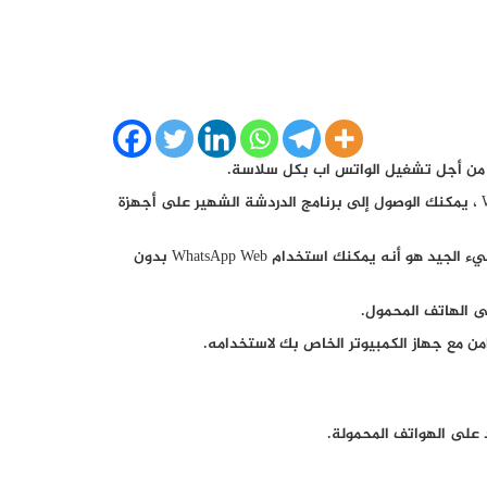
 من أجل تشغيل الواتس اب بكل سلاسة.
والآن أصبح WhatsApp ليس فقط للهواتف. فباستخدام WhatsApp Web ، يمكنك الوصول إلى برنامج الدردشة الشهير على أجهزة
ومن السهل جدًا إعداد WhatsApp Web على أي من هذه الأجهزة ، والشيء الجيد هو أنه يمكنك استخدام WhatsApp Web بدون