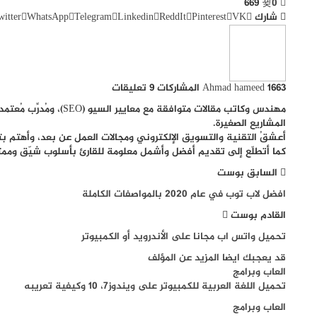
669
0
شارك
VK
Pinterest
ReddIt
Linkedin
Telegram
WhatsApp
witter
1663 المشاركات
Ahmad hameed
9 تعليقات
مهندس وكاتب مقالات متوافقة
المشاريع الصغيرة.
أعشقُ التقنية والتسويق الإلكتروني ومجالات العمل عن بعد، وأهتم بت
كما أتطلّع إلى تقديم أفضل وأشمل معلومة للقارئ بأسلوب شيّق وممت
السابق بوست
افضل لاب توب في عام 2020 بالمواصفات الكاملة
القادم بوست
تحميل واتس اب مجانا على الأندرويد أو الكمبيوتر
قد يعجبك ايضا
المزيد عن المؤلف
العاب وبرامج
تحميل اللغة العربية للكمبيوتر على ويندوز7، 10 وكيفية تعريبه
العاب وبرامج