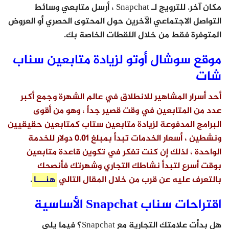
مكان آخر. للترويج لـ Snapchat ، أرسل متابعي وسائط
التواصل الاجتماعي الآخرين حول المحتوى الحصري أو العروض
المتوفرة فقط من خلال اللقطات الخاصة بك.
موقع سوشال أوتو لزيادة متابعين سناب
شات
أحد أسرار المشاهير للانطلاق في عالم الشهرة وجمع أكبر
عدد من المتابعين في وقت قصير جداً ، وهو من أقوى
البرامج المدفوعة لزيادة متابعين ستاب كمتابعين حقيقيين
ونشطين ، أسعار الخدمات تبدأ بمبلغ
0.01 دولار
للخدمة
الواحدة ، لذلك إن كنت تفكر في تكوين قاعدة متابعين
بوقت أسرع لتبدأ نشاطك التجاري وشهرتك فأنصحك
بالتعرف عليه عن قرب من خلال المقال التالي
هنـــا
.
اقتراحات سناب Snapchat الأساسية
هل بدأت علامتك التجارية مع Snapchat؟ فيما يلي