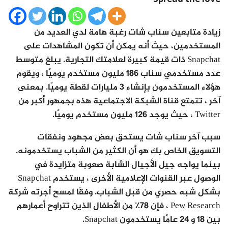
زيادة متابعين سناب شات رغبة هامة لدي العديد من
المستخدمين، حيث أنه يمكن أن تكون المشاهدات على
Snapchat ذات قيمة كبيرة لعلامتك التجارية. يبلغ متوسط ​​
عدد مستخدمي سناب 186 مليون مستخدم يوميًا ، ويقوم
هؤلاء المستخدمون بإنشاء 3 مليارات لقطة يوميًا. بمعنى
آخر ، تتمتع قناة الشبكة الاجتماعية هذه بجمهور أكبر من
Twitter ، حيث يوجد 126 مليون مستخدم يوميًا.
سبب آخر سناب شات يستحق بعض مجهود ونفقات
التسويق الخاص بك هو أن الكثير من الشباب يستخدمونه.
بينما يواجه جيل الأجيال الشابة صعوبة متزايدة في
الوصول عبر القنوات الإعلامية الأخرى ، يستخدم Snapchat
بشكل شبه حصري من قبل الشباب. وفقًا لمسح أجرته شركة
Pew Research ، فإن 78٪ من الأطفال الذين تتراوح أعمارهم
بين 18 و 24 عامًا يستخدمون Snapchat.