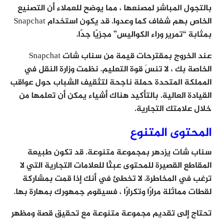
بالتجول المباشر لمصنعها ، مما يوضح للعملاء أن التصنيع
الخاص بهم شفاف كما وعدوا. قد يكون استخدام Snapchat
بمثابة “تمرير وراء الكواليس” مجزيًا جدًا.
عند الخروج بمقترحات قيمة من سناب شات Snapchat
الخاصة بك ، لا تنسَ قوة التعليم. نظمت وزارة النقل في
المملكة المتحدة حملة ناجحة لتثقيف الشباب حول عواقب
القيادة العالية. بالتأكيد هناك أشياء يمكن أن تعلمها من
خلال علامتك التجارية.
المحتوى المتنوع
سناب شات يزدهر بمجموعة متنوعة. قد تكون طبيعة
المقاطع القصيرة للمحتوى عبثًا للعلامات التجارية التي لا
ترغب في المخاطرة. لا تخطئ في أنك إذا قمت بمشاركة
لقطات مماثلة مرارًا وتكرارًا ، فسيقوم جمهورك بمهارة بها.
تحتاج إلى تقديم مجموعة متنوعة مع تحقيق قصة ومظهر