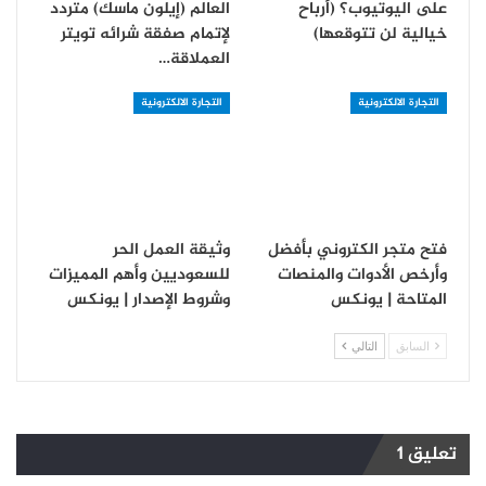
على اليوتيوب؟ (أرباح
العالم (إيلون ماسك) متردد
خيالية لن تتوقعها)
لإتمام صفقة شرائه تويتر
العملاقة…
التجارة الالكترونية
التجارة الالكترونية
فتح متجر الكتروني بأفضل
وثيقة العمل الحر
وأرخص الأدوات والمنصات
للسعوديين وأهم المميزات
المتاحة | يونكس
وشروط الإصدار | يونكس
السابق
التالي
تعليق 1