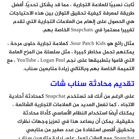
ثابت نسبيًا للعلامة التجارية ، مما قد يشكل تحديًا. أفضل
طريقة لمعرفة كيفية تحقيق التوازن بين هذه الاحتياجات
هي الحصول على إلهام من العلامات التجارية التي تقدم
تغييرا مستمرا في Snapchats الخاصة بهم.
مثال رائع هو Sour Patch Kids. كعلامة تجارية حلوى مرحة ،
يمكنهم تحمل مخاطر كبيرة ، مثل سلسلة من المزح العامة
التي قاموا بتطبيقها على نجم YouTube ، Logan Paul ، مع
التميمة الخاصة بهم وبالتالي زيادة متابعين سناب.
تقديم محادثة سناب شات
على الرغم من أنك قد تستخدم Snapchat كمحادثة أحادية
الاتجاه ، كما تفعل العديد من العلامات التجارية الشائعة ،
يمكنك أيضًا استخدام النظام الأساسي كأداة محادثة
حقيقية. يمكن أن يساعد هذا في تعزيز وجهات نظرك
وتحقيق أقصى استفادة من عدد صغير من متابعي
Snapchat. ومع الوقت تعمل على زيادة متابعين سناب.