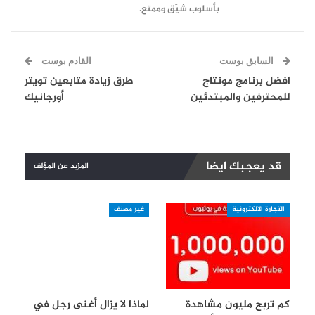
بأسلوب شيّق وممتع.
السابق بوست
القادم بوست
افضل برنامج مونتاج
طرق زيادة متابعين تويتر
للمحترفين والمبتدئين
أورجانيك
قد يعجبك ايضا
المزيد عن المؤلف
التجارة الالكترونية
غير مصنف
كم تربح مليون مشاهدة
لماذا لا يزال أغنى رجل في