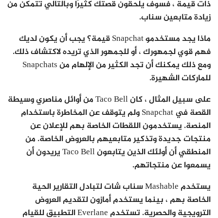
ذات قيمة ، فسوف يلحقون قصتك كثيرًا وبالتالي تتمكن من
زيادة متابعين سناب.
ماذا يجد مستخدمو Snapchat قيمة؟ يجب أن يكون لديك
فهم قوي لجمهورك ، أو للجمهور الذي تريده لاكتشاف ذلك.
ومع ذلك يمكنك أن تجد الكثير من الإلهام من Snapchats
للماركات الشهيرة.
على سبيل المثال ، كان Taco Bell من أوائل مناصري وسيطة
القصة في Snapchat ولم يتوقف عن المخاطرة باستخدام
المنصة. يستخدمون اللقطات الخاصة بهم للإعلان عن
منتجات جديدة وتذكير متابعيهم بالعروض الخاصة. من
المنطقي أن أولئك الذين يتابعون Taco Bell يريدون أن
يسمعوا عن منتجاتهم.
يستخدم Mashable سناب شات لتبادل التقارير الحية
الخاصة بهم ، بينما يستخدم أمازون لتقديم العروض
الترويجية والحصرية. تستخدم Everlane التطبيق للقيام