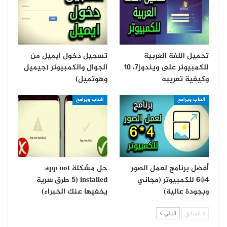
تحميل اللغة العربية
تسجيل دخول ايميل من
للكمبيوتر على ويندوز7، 10
الجوال والكمبيوتر (جيميل
وكيفية تعريبه
وهوتميل)
العاب وبرامج
العاب وبرامج
أفضل برنامج لعمل الصور
حل مشكلة app not
4*6 للكمبيوتر (مجاني
installed (5 طرق سرية
وبجودة عالية)
يخفيها عنك الخبراء)
السابق
التالي