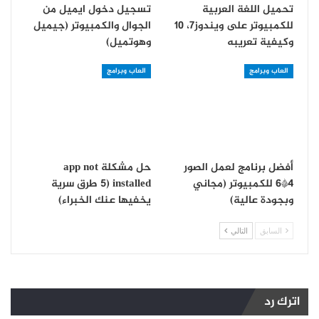
تحميل اللغة العربية
تسجيل دخول ايميل من
للكمبيوتر على ويندوز7، 10
الجوال والكمبيوتر (جيميل
وكيفية تعريبه
وهوتميل)
العاب وبرامج
العاب وبرامج
أفضل برنامج لعمل الصور
حل مشكلة app not
4*6 للكمبيوتر (مجاني
installed (5 طرق سرية
وبجودة عالية)
يخفيها عنك الخبراء)
السابق
التالي
اترك رد