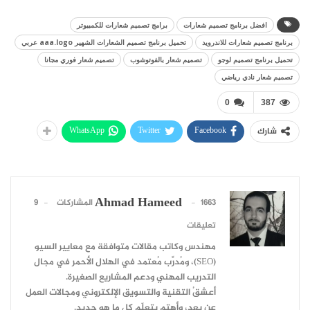
افضل برنامج تصميم شعارات
برامج تصميم شعارات للكمبيوتر
برنامج تصميم شعارات للاندرويد
تحميل برنامج تصميم الشعارات الشهير aaa.logo عربي
تحميل برنامج تصميم لوجو
تصميم شعار بالفوتوشوب
تصميم شعار فوري مجانا
تصميم شعار نادي رياضي
0
387
WhatsApp
Twitter
Facebook
شارك
Ahmad Hameed
1663 المشاركات
9
تعليقات
مهندس وكاتب مقالات متوافقة مع معايير السيو
(SEO)، ومُدرِّب مُعتمد في الهلال الأحمر في مجال
التدريب المهني ودعم المشاريع الصغيرة.
أعشقُ التقنية والتسويق الإلكتروني ومجالات العمل
عن بعد، وأهتم بتعلّم كل ما هو جديد.