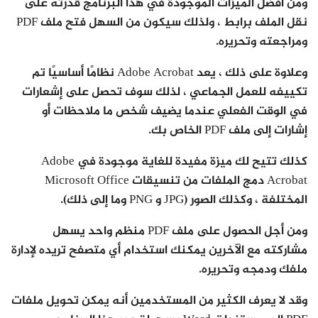
ومن أفضل الميزات الموجودة في هذا البرنامج قدرته على
نقل الملف برابط ، ولذلك سيكون من السهل فتح ملف PDF
ومراجعته وتحريره.
وعلاوة على ذلك ، يعد Adobe Acrobat نظامًا أساسيًا تم
تكييفه للعمل الجماعي ، لذلك سوف تحصل على إشعارات
في الوقت الفعلي عندما يضيف شخص ما ملاحظات أو
إشارات إلى ملف PDF الخاص بك.
كذلك تتيح لك ميزة مفيدة للغاية موجودة في Adobe
Acrobat دمج الملفات من تنسيقات Microsoft Office
المختلفة ، وكذلك الصور (JPG و PNG وما إلى ذلك).
ومن أجل الحصول على ملف PDF منظم واحد يسهل
مشاركته مع الآخرين يمكنك استخدام أي متصفح تريده لإدارة
ملفك ودمجه وتحريره.
وقد لا يعرف الكثير من المستخدمين أنه يمكن تحويل ملفات