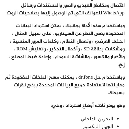
الاتصال ومقاطع الفيديو والصور والمستندات ورسائل
WhatsApp للهواتف التي تم الوصول إليها بصلاحيات الروت.
وباستخدام هذه الأداة بجانبك ، يمكن استرداد البيانات
المفقودة بغض النظر عن السيناريو ، على سبيل المثال ،
الحذف العرضي ، وتعطل النظام ، وكلمات المرور المنسية ،
ومشكلات بطاقة SD ، وأخطاء التجذير ، وتفليش ROM ،
والأضرار والكسور ، والشاشة السوداء ، وإعادة ضبط المصنع ،
إلخ.
وباستخدام حل dr.fone ، يمكنك مسح الملفات المفقودة ثم
معاينتها لاستعادة جميع البيانات المحددة ببضع نقرات
بسيطة.
وهو يوفر ثلاثة أوضاع استرداد ، وهي:
التخزين الداخلي
الجهاز المكسور