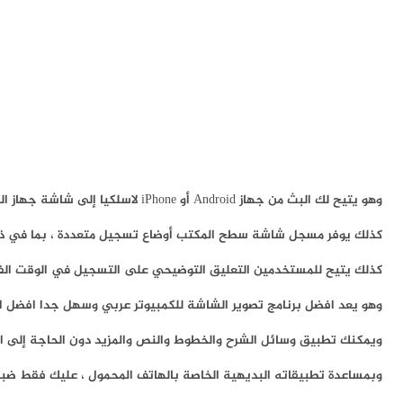
وهو يتيح لك البث من جهاز Android أو iPhone لاسلكيا إلى شاشة جهاز الكمبيوتر الخاص بك واستخدام مسجل سطح المكتب لالتقاط صوت الكمبيوتر الشخصي والجهاز المحمول والميكروفون وكاميرا الويب للكمبيوتر في وقت واحد.
كذلك يوفر مسجل شاشة سطح المكتب أوضاع تسجيل متعددة ، بما في ذل
كذلك يتيح للمستخدمين التعليق التوضيحي على التسجيل في الوقت الف
وهو يعد افضل برنامج تصوير الشاشة للكمبيوتر عربي وسهل جدا افضل اص
ويمكنك تطبيق وسائل الشرح والخطوط والنص والمزيد دون الحاجة إلى ا
وبمساعدة تطبيقاته البديهية الخاصة بالهاتف المحمول ، عليك فقط ضبط جهاز الكمب