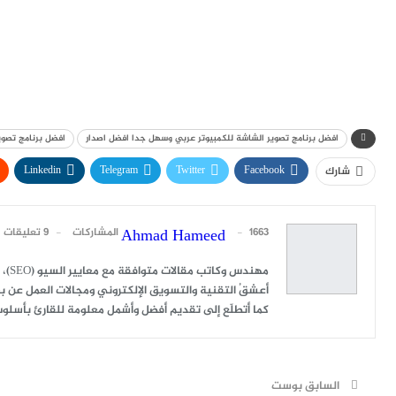
افضل برنامج تصوير الشاشة للكمبيوتر عربي وسهل جدا افضل اصدار
افضل برنامج تصوير
Linkedin
Telegram
Twitter
Facebook
شارك
1663 المشاركات
9 تعليقات
Ahmad Hameed
مهندس وكاتب مقالات متوافقة مع معايير السيو (SEO)، ومُدرِّب مُعتمد في الهلال الأحمر في مجال التدريب المهني ودعم المشاريع الصغيرة.
أعشقُ التقنية والتسويق الإلكتروني ومجالات العمل عن بع
كما أتطلّع إلى تقديم أفضل وأشمل معلومة للقارئ بأسلو
السابق بوست