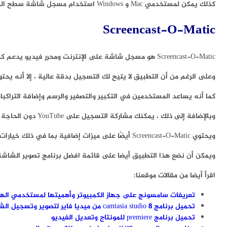
كذلك يمكن لمستخدمي Mac و Windows استخدام مسجل شاشة سطح المكتب مباشرة لتسجيل جميع أنواع الأنشطة التي تظهر على الشاشة.
Screencast-O-Matic
Screencast-O-Matic هو مسجل شاشة على الإنترنت ومحرر فيديو يدعم كلاً من تسجيلات الشاشة وكاميرا الويب.
وعلى الرغم من أن التطبيق لا يتيح لك التسجيل بدقة عالية ، إلا أنه يحتوي على خيارات للتسجيل بدقة 800 × 600 ، و 640 × 480 وغيرها من التعريفات القي
كما أنه يساعد المستخدمين في التكبير والتصغير والرسم وإضافة التراكبا
وبالإضافة إلى ذلك ، يمكنك مشاركة التسجيل على YouTube دون الحاجة إلى تنزيل أي تطبيق سطح مكتب.
ويحتوي Screencast-O-Matic أيضًا على ميزات إضافية بما في ذلك خيارات لتحرير صوت الكمبيوتر ومزامنة التسجيل مع لقطات الفيديو.
ويمكن أن نضع هذا التطبيق أيضا على قائمة افضل برنامج تصوير الشاشة
اقرأ أيضا من مقالات موقعنا:
تعريفات سامسونج على جهاز الكمبيوتر وأهميتها لمستخدمي الهو
تحميل برنامج camtasia studio 8 من ميديا فاير لتصوير وتسجيل الشاشة
تحميل برنامج premiere للمونتاج وتعديل الفيديو