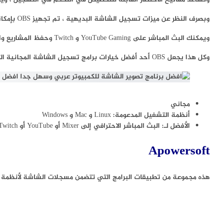
وبصرف النظر عن ميزات تسجيل الشاشة البديهية ، تم تجهيز OBS بإمكانيات البث المباشر التي لن تجدها في مسجلات الشاشة الافتراضية لأنظمة التشغيل الرئيسية.
ويمكنك البث المباشر على YouTube Gaming و Twitch وحفظ المشاريع وتحويل لقطاتك بتنسيق FLV.
وكل هذا يجعل OBS أحد أفضل خيارات برامج تسجيل الشاشة المجانية التي يمكنك تجربتها في عام 2020.
مجاني
أنظمة التشغيل المدعومة: Linux و Mac و Windows
الأفضل لـ: البث المباشر الاحترافي إلى Mixer أو YouTube أو Twitch
Apowersoft
هذه مجموعة من تطبيقات البرامج التي تتضمن مسجلات الشاشة لأنظمة Android و iOS و Mac و Windows.