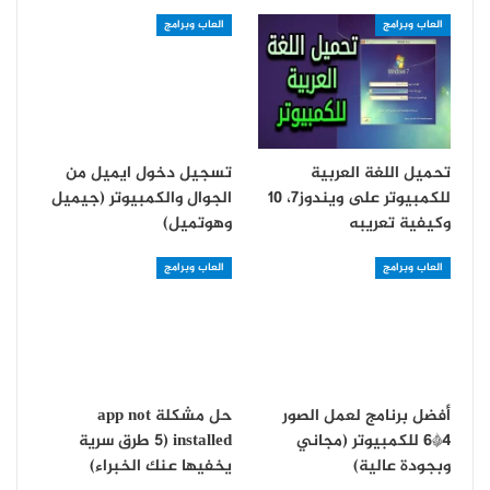
العاب وبرامج
العاب وبرامج
تحميل اللغة العربية
تسجيل دخول ايميل من
للكمبيوتر على ويندوز7، 10
الجوال والكمبيوتر (جيميل
وكيفية تعريبه
وهوتميل)
العاب وبرامج
العاب وبرامج
أفضل برنامج لعمل الصور
حل مشكلة app not
4*6 للكمبيوتر (مجاني
installed (5 طرق سرية
وبجودة عالية)
يخفيها عنك الخبراء)