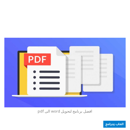
افضل برنامج لتحويل word الى pdf
العاب وبرامج